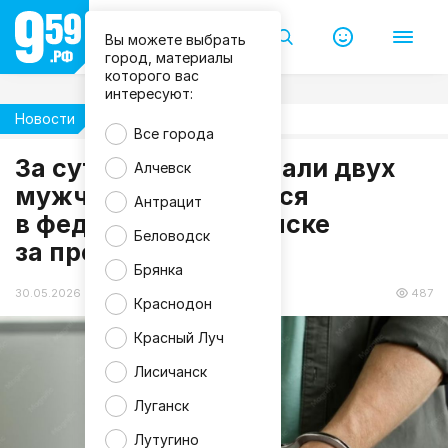
Вы можете выбрать
город, материалы
которого вас
интересуют:
Новости
Общество
Все города
За сутки в ЛНР поймали двух
Алчевск
M
мужчин, находящихся
Антрацит
a
в федеральном розыске
g
n
Беловодск
за преступления
i
f
Брянка
i
c
30.05.2026 14:39
487
Краснодон
Красный Луч
Лисичанск
Луганск
Лутугино