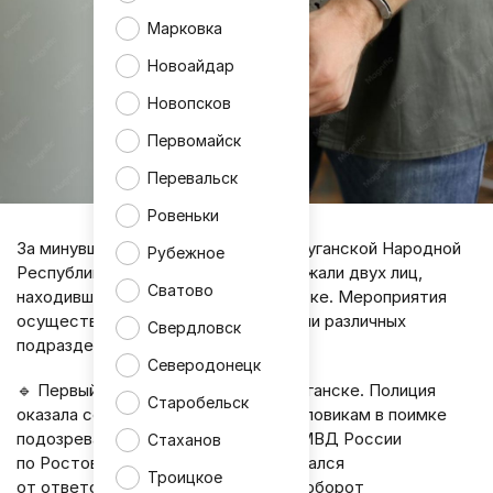
Марковка
Новоайдар
Новопсков
Первомайск
Перевальск
Ровеньки
За минувшие сутки на территории Луганской Народной
Рубежное
Республики правоохранители задержали двух лиц,
Сватово
находившихся в федеральном розыске. Мероприятия
осуществлялись при взаимодействии различных
Свердловск
подразделений МВД.
Северодонецк
🔹 Первый инцидент произошёл в Луганске. Полиция
Старобельск
оказала содействие ростовским силовикам в поимке
подозреваемого. Разыскиваемый УМВД России
Стаханов
по Ростову-на-Дону мужчина скрывался
Троицкое
от ответственности за незаконный оборот