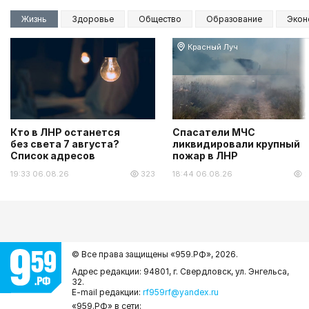
Жизнь
Здоровье
Общество
Образование
Экон
Красный Луч
Кто в ЛНР останется
Спасатели МЧС
без света 7 августа?
ликвидировали крупный
Список адресов
пожар в ЛНР
19:33 06.08.26
323
18:44 06.08.26
2
© Все права защищены «959.РФ»,
2026.
Адрес редакции: 94801, г. Свердловск, ул. Энгельса,
32.
E-mail редакции:
rf959rf@yandex.ru
«959.РФ» в сети: