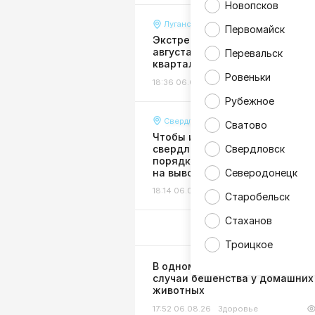
Новопсков
Луганск
Первомайск
Экстренное отключение воды 
августа затронуло многие
Перевальск
кварталы и улицы Луганска
Ровеньки
18:36 06.08.26
Жизнь
Рубежное
Свердловск
Сватово
Чтобы избежать долгов:
свердловчан призвали в сроч
Свердловск
порядке оформить договоры
на вывоз мусора
Северодонецк
18:14 06.08.26
Жизнь
Старобельск
Стаханов
Троицкое
В одном из районов ЛНР выяв
случаи бешенства у домашних
животных
17:52 06.08.26
Здоровье