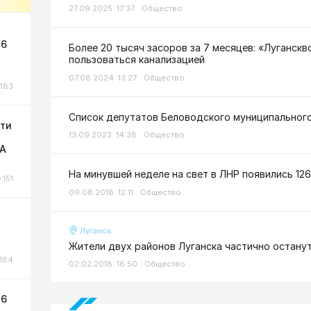
27.09.2025 17:37
Общество
 6
Более 20 тысяч засоров за 7 месяцев: «Луганск
пользоваться канализацией
07.08.2024 13:27
Общество
183
Список депутатов Беловодского муниципального
сти
13.09.2023 14:38
Общество
ЛА
На минувшей неделе на свет в ЛНР появились 12
151
09.08.2018 12:11
Общество
Луганск
Жители двух районов Луганска частично останут
184
02.02.2018 16:50
Общество
 6