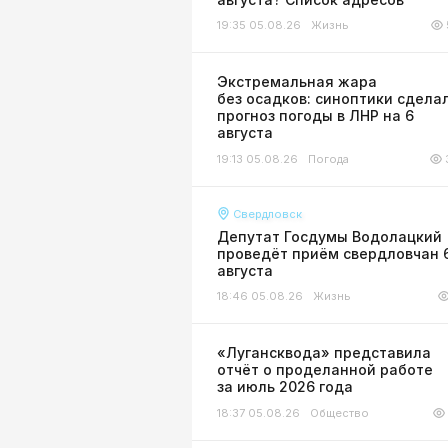
19:35 05.08.26
Жизнь
Экстремальная жара
без осадков: синоптики сдела
прогноз погоды в ЛНР на 6
августа
19:13 05.08.26
Погода
Свердловск
Депутат Госдумы Водолацкий
проведёт приём свердловчан 
августа
18:46 05.08.26
Жизнь
«Лугансквода» представила
отчёт о проделанной работе
за июль 2026 года
18:37 05.08.26
Общество