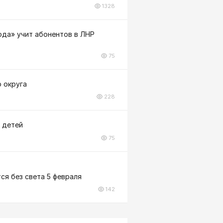
1328
вода» учит абонентов в ЛНР
75
 округа
228
6 детей
75
ся без света 5 февраля
142