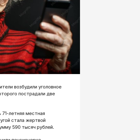
ители возбудили уголовное
оторого пострадали две
 71-летняя местная
ругой стала жертвой
умму 590 тысяч рублей.
нили пенсионерке,