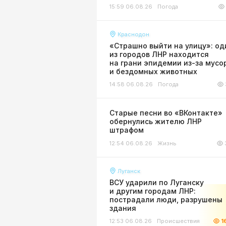
15:59 06.08.26
Погода
Краснодон
«Страшно выйти на улицу»: од
из городов ЛНР находится
на грани эпидемии из-за мусо
и бездомных животных
14:58 06.08.26
Погода
Старые песни во «ВКонтакте»
обернулись жителю ЛНР
штрафом
12:54 06.08.26
Жизнь
Луганск
ВСУ ударили по Луганску
и другим городам ЛНР:
пострадали люди, разрушены
здания
12:53 06.08.26
Происшествия
1