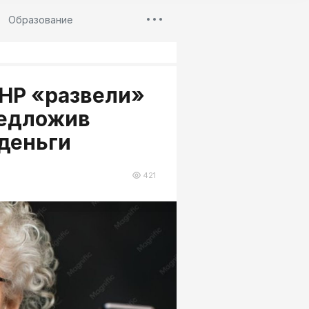
Образование
ЛНР «развели»
редложив
деньги
421