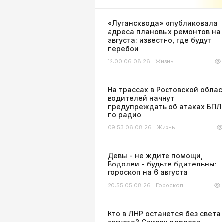
«Лугансквода» опубликовала
адреса плановых ремонтов на
августа: известно, где будут
перебои
12:00 06.08.26
Жизнь
На трассах в Ростовской обла
водителей начнут
предупреждать об атаках БП
по радио
09:53 06.08.26
Жизнь
Девы - не ждите помощи,
Водолеи - будьте бдительны:
гороскоп на 6 августа
20:55 05.08.26
Гороскоп
Кто в ЛНР останется без света
августа? Список адресов