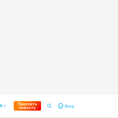
Прислать
И
Вход
новость