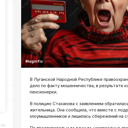
6
239
ном
Magnific
73
В Луганской Народной Республике правоохран
дело по факту мошенничества, в результате к
пенсионерки.
В полицию Стаханова с заявлением обратилась
или
жительница. Она сообщила, что вместе с под
злоумышленников и лишилась сбережений на с
92
По предварительным данным, неизвестные зво