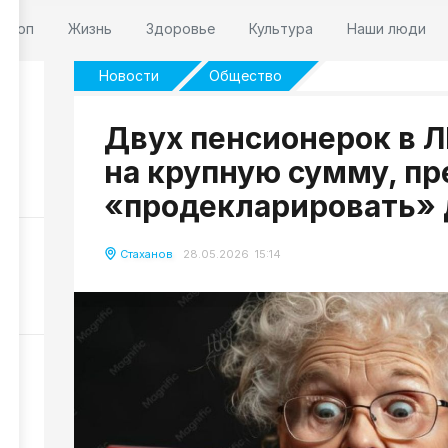
оскоп
Жизнь
Здоровье
Культура
Наши люди
Новости
Общество
Двух пенсионерок в 
 7
на крупную сумму, п
88
«продекларировать» 
НР
Стаханов
28.05.2026 15:14
НР
77
и
62