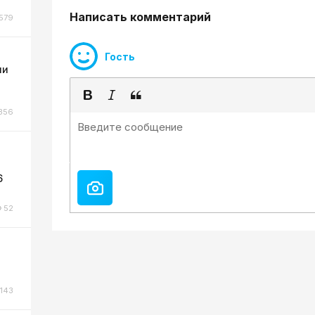
Написать комментарий
579
Гость
ли
356
6
52
143