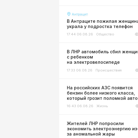
Антрацит
В Антраците пожилая женщин
украла у подростка телефон
17:44 06.08.26
Общество
В ЛНР автомобиль сбил женщи
с ребенком
на электровелосипеде
17:33 06.08.26
Происшествия
На российских АЗС появится
бензин более низкого класса,
который грозит поломкой авт
16:43 06.08.26
Жизнь
Жителей ЛНР попросили
экономить электроэнергию из
за аномальной жары