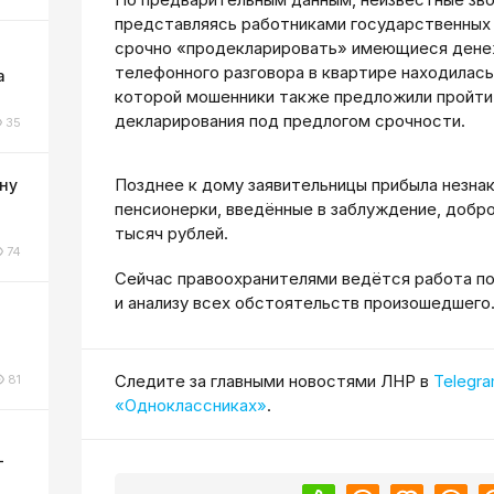
представляясь работниками государственных 
срочно «продекларировать» имеющиеся дене
телефонного разговора в квартире находилась
а
которой мошенники также предложили пройти
декларирования под предлогом срочности.
35
Позднее к дому заявительницы прибыла незна
ну
пенсионерки, введённые в заблуждение, добр
тысяч рублей.
74
Сейчас правоохранителями ведётся работа по
и анализу всех обстоятельств произошедшего
о
Cледите за главными новостями ЛНР в
Telegr
81
«Одноклассниках»
.
-