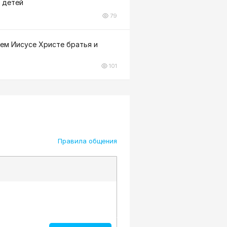
6 детей
79
ем Иисусе Христе братья и
101
Правила общения