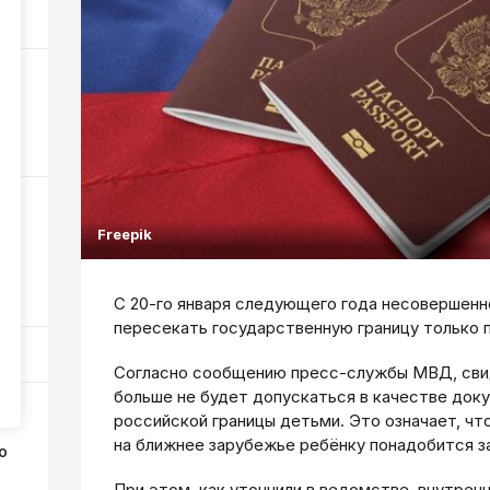
177
234
ы
Freepik
е
370
С 20-го января следующего года несовершенн
пересекать государственную границу только п
Согласно сообщению пресс-службы МВД, сви
больше не будет допускаться в качестве док
российской границы детьми. Это означает, чт
на ближнее зарубежье ребёнку понадобится за
о
При этом, как уточнили в ведомстве, внутрен