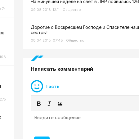
На минувшей неделе на свет в ЛНР появились 12
74
09.08.2018 12:11
Общество
Дорогие о Воскресшем Господе и Спасителе наш
сестры!
ом
08.04.2018 07:48
Общество
196
Написать комментарий
м
Гость
275
р