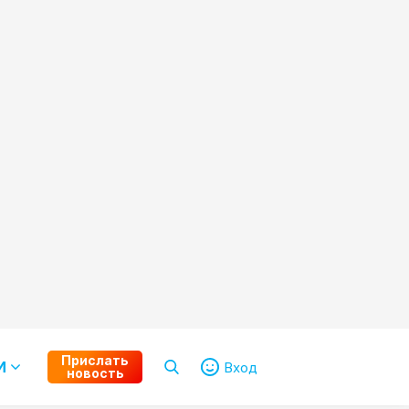
Прислать
И
Вход
новость