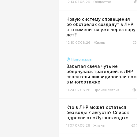
12:13 07.08.26
Общество
Новую систему оповещения
об обстрелах создадут в ЛНР:
что изменится уже через пару
лет?
12:10 07.08.26
Жизнь
Новопсков
Забытая свеча чуть не
обернулась трагедией: в ЛНР
спасатели ликвидировали по
в многоэтажке
11:24 07.08.26
Происшествия
Кто в ЛНР может остаться
без воды 7 августа? Список
адресов от «Луганскводы»
11:07 07.08.26
Жизнь