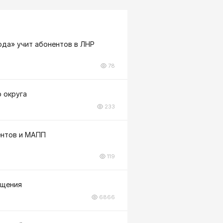
вода» учит абонентов в ЛНР
78
 округа
233
нентов и МАПП
119
бщения
6866