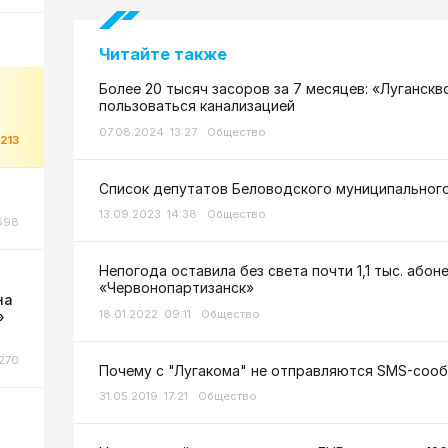
Читайте также
Более 20 тысяч засоров за 7 месяцев: «Луганск
пользоваться канализацией
07.08.2024 13:27
Общество
1213
Список депутатов Беловодского муниципального
13.09.2023 14:38
Общество
598
Непогода оставила без света почти 1,1 тыс. або
«Червонопартизанск»
на
18.01.2022 09:11
Общество
»
270
Почему с "Лугакома" не отправляются SMS-соо
31.05.2019 17:21
Общество