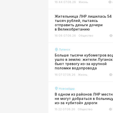
16:44 07.08.26
Жизнь
Жительница ЛНР лишилась 54
тысяч рублей, пытаясь
отправить деньги дочери
в Великобританию
16:08 07.08.26
Общество
Луганск
Больше тысячи кубометров во
ушло в землю: жители Луганск
бьют тревогу из-за крупной
поломки водопровода
16:07 07.08.26
Жизнь
Новоайдар
В одном из районов ЛНР мест
не могут добраться в больниц
из-за «убитой» дороги
15:22 07.08.26
Общество