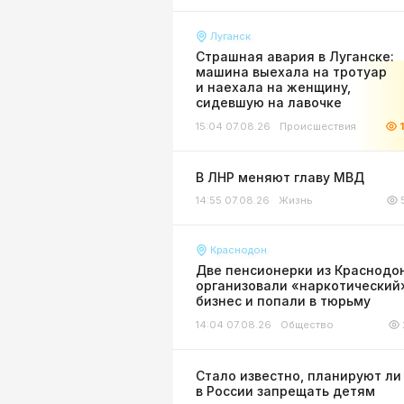
Луганск
Страшная авария в Луганске:
машина выехала на тротуар
и наехала на женщину,
сидевшую на лавочке
15:04 07.08.26
Происшествия
В ЛНР меняют главу МВД
14:55 07.08.26
Жизнь
Краснодон
Две пенсионерки из Краснодо
организовали «наркотический
бизнес и попали в тюрьму
14:04 07.08.26
Общество
Стало известно, планируют ли
в России запрещать детям