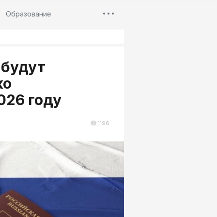
Образование
 будут
ко
026 году
1196