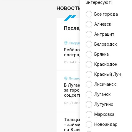
интересуют:
НОВОСТИ
В мире
Гор
Все города
Алчевск
Последние новости
Антрацит
Свердловск
Беловодск
Ребёнок на электросамокате
Брянка
пострадал в ДТП в Свердловс
09:44 08.08.26
Происшествия
Краснодон
Красный Луч
Луганск
Лисичанск
В Луганске прогремел взрыв,
за городом видны клубы дыма 
Луганск
соцсети
08:21 08.08.26
Происшествия
1
Лутугино
Марковка
Тельцы - ждите деньги, Козер
Новоайдар
- займитесь здоровьем: горос
на 8 августа