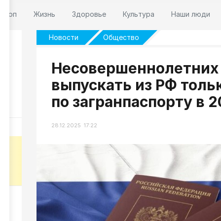
оскоп
Жизнь
Здоровье
Культура
Наши люди
Новости
Общество
Несовершеннолетних
выпускать из РФ толь
ке
по загранпаспорту в 2
22
28.12.2025 17:22
-
087
оги
коп