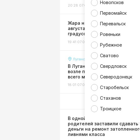
Новопсков
20:28 07.08.26
Гороскоп
Первомайск
Жара не отступает: в ЛНР 8
Перевальск
августа ожидается до +38
градусов
Ровеньки
19:41 07.08.26
Погода
Рубежное
Сватово
Луганск
В Луганске разгромили клумб
Свердловск
возле парка 1 Мая, высаженны
всего месяц назад
Северодонецк
18:01 07.08.26
Происшествия
Старобельск
Стаханов
Троицкое
В одной из школ ЛНР скандал:
родителей заставили сдавать
деньги на ремонт затопленног
ливнями класса