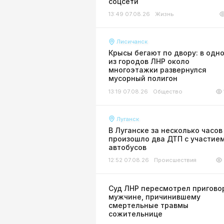
соцсети
13:49 07.08.26
Жизнь
Лисичанск
Крысы бегают по двору: в одн
из городов ЛНР около
многоэтажки развернулся
мусорный полигон
13:19 07.08.26
Общество
Луганск
В Луганске за несколько часов
произошло два ДТП с участие
автобусов
12:52 07.08.26
Происшествия
Суд ЛНР пересмотрел пригово
мужчине, причинившему
смертельные травмы
сожительнице