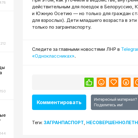
478
действительным для поездок в Белоруссию, К
и Южную Осетию — но только для граждан ста
для взрослых). Дети младшего возраста в эти
только по загранпаспорту.
212
Cледите за главными новостями ЛНР в
Telegr
«Одноклассниках»
.
ды
а
150
Интересный материал?
Комментировать
Поделитесь им!
ные
у
Теги:
ЗАГРАНПАСПОРТ
,
НЕСОВЕРШЕННОЛЕТН
144