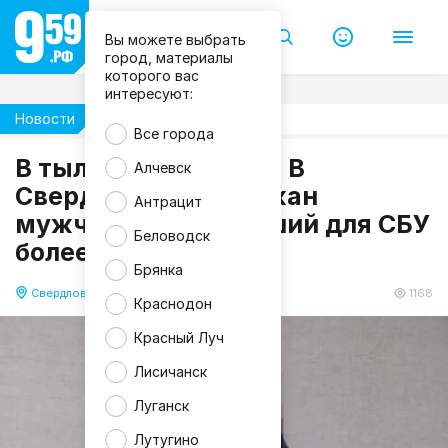
и
д
е
Вы можете выбрать
о
город, материалы
/
которого вас
У
интересуют:
Ф
С
Новости
Общество
Б
Все города
Р
о
В тылу небезопасно. В
Алчевск
с
с
Свердловске задержан
Антрацит
и
мужчина, шпионивший для СБУ
и
п
Беловодск
более 15-ти лет
о
Л
Брянка
Н
Р
Свердловск
29.11.2025 16:02
1168
Краснодон
Красный Луч
Лисичанск
Луганск
Лутугино