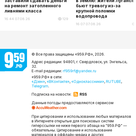
заставили сдавать деньги
в землю: жители Луганск
на ремонт затопленного
бьют тревогу из-за
ливнями класса
крупной поломки
водопровода
16:44 07.08.26
129
16:07 07.08.26
© Все права защищены «959.РФ»,
2026.
Адрес редакции: 94801, г. Свердловск, ул. Энгельса,
32.
E-mail редакции:
rf959rf@yandex.ru
«959.РФ» в сети:
«Дзен»
,
«ВКонтакте»
,
«Одноклассники»
,
RUTUBE
,
Telegram
.
Подписка на новости:
RSS
Данные погоды предоставляются сервисом
При цитировании и использовании любых материалов
в Интернете открытые для поисковых систем
гиперссылки не ниже первого абзаца на "959.РФ" —
обязательны. Цитирование и использование
материалов в оффлайн-медиа и других