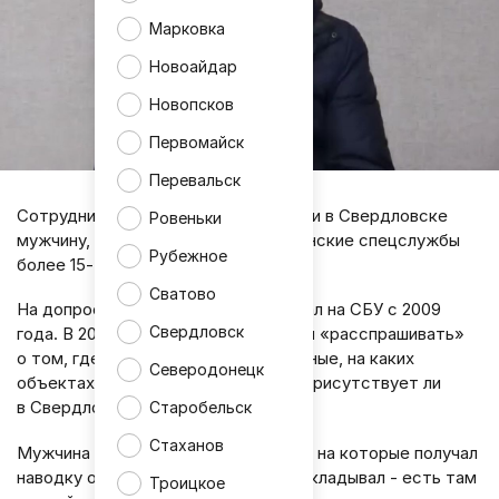
Марковка
Новоайдар
Новопсков
Первомайск
Перевальск
Сотрудники УФСБ России задержали в Свердловске
Ровеньки
мужчину, который работал на украинские спецслужбы
Рубежное
более 15-ти лет.
Сватово
На допросе он сознался, что работал на СБУ с 2009
Свердловск
года. В 2023 году его активно начали «расспрашивать»
о том, где в городе находятся военные, на каких
Северодонецк
объектах их можно найти, а также присутствует ли
в Свердловске техника ВС России.
Старобельск
Стаханов
Мужчина ходил рядом с объектами, на которые получал
наводку от куратора, после чего докладывал - есть там
Троицкое