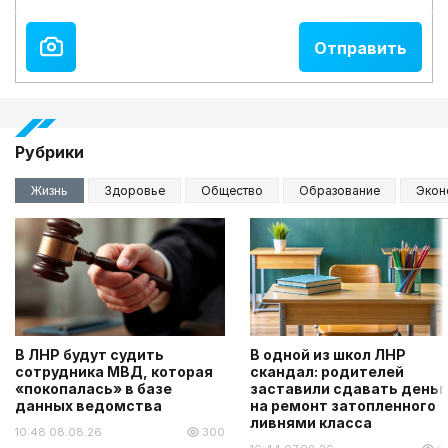
Рубрики
Жизнь
Здоровье
Общество
Образование
Экон
В ЛНР будут судить
В одной из школ ЛНР
сотрудника МВД, которая
скандал: родителей
«покопалась» в базе
заставили сдавать деньг
данных ведомства
на ремонт затопленного
ливнями класса
10:48 08.08.26
300