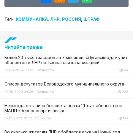
Теги:
КОММУНАЛКА
,
ЛНР
,
РОССИЯ
,
ШТРАФ
Читайте также
Более 20 тысяч засоров за 7 месяцев: «Лугансквода» учит
абонентов в ЛНР пользоваться канализацией
07.08.2024 13:27
Общество
84
Список депутатов Беловодского муниципального округа
13.09.2023 14:38
Общество
236
Непогода оставила без света почти 1,1 тыс. абонентов и
МАПП «Червонопартизанск»
18.01.2022 09:11
Общество
124
Во сколько жителям ЛНР обойдется елка на Новый год