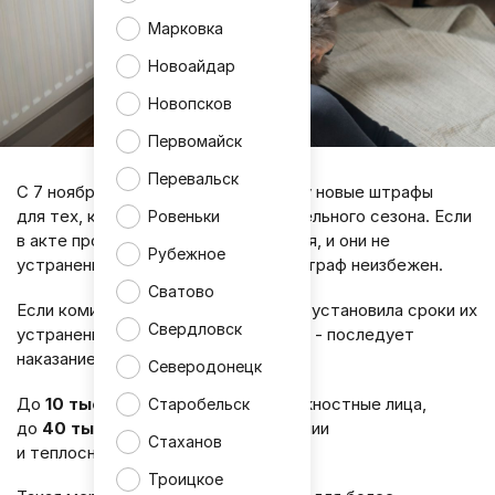
Марковка
Новоайдар
Новопсков
Первомайск
Перевальск
С 7 ноября в России вступили в силу новые штрафы
для тех, кто допустил срыв отопительного сезона. Если
Ровеньки
в акте проверки выявлены нарушения, и они не
Рубежное
устранены в установленный срок, штраф неизбежен.
Сватово
Если комиссия выявила нарушения и установила сроки их
Свердловск
устранения, но работа не выполнена - последует
наказание.
Северодонецк
До
10 тысяч рублей
заплатят должностные лица,
Старобельск
до
40 тысяч
- управляющие компании
Стаханов
и теплоснабжающие организации.
Троицкое