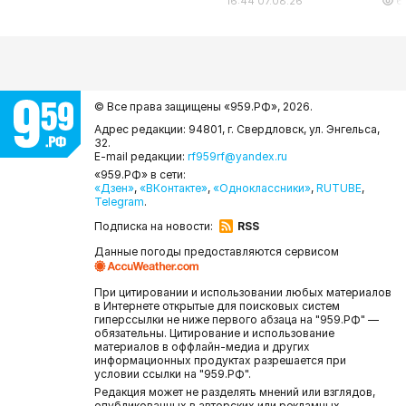
16:44 07.08.26
6
© Все права защищены «959.РФ»,
2026.
Адрес редакции: 94801, г. Свердловск, ул. Энгельса,
32.
E-mail редакции:
rf959rf@yandex.ru
«959.РФ» в сети:
«Дзен»
,
«ВКонтакте»
,
«Одноклассники»
,
RUTUBE
,
Telegram
.
Подписка на новости:
RSS
Данные погоды предоставляются сервисом
При цитировании и использовании любых материалов
в Интернете открытые для поисковых систем
гиперссылки не ниже первого абзаца на "959.РФ" —
обязательны. Цитирование и использование
материалов в оффлайн-медиа и других
информационных продуктах разрешается при
условии ссылки на "959.РФ".
Редакция может не разделять мнений или взглядов,
опубликованных в авторских или рекламных