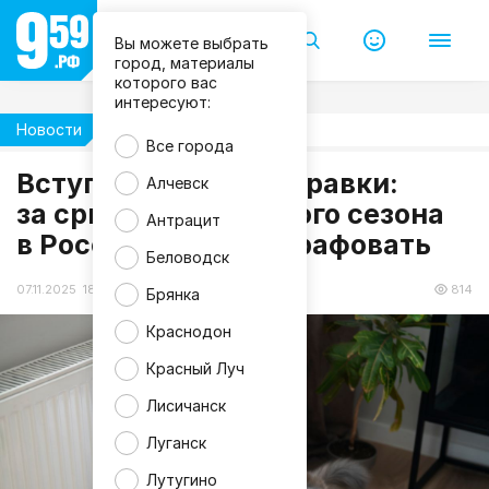
Вы можете выбрать
город, материалы
которого вас
интересуют:
Новости
Общество
Все города
Вступили в силу поправки:
Алчевск
f
за срыв отопительного сезона
r
Антрацит
e
в России начнут штрафовать
e
p
Беловодск
i
k
07.11.2025 18:24
814
Брянка
Краснодон
Красный Луч
Лисичанск
Луганск
Лутугино