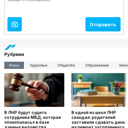
Рубрики
Жизнь
Здоровье
Общество
Образование
Экон
В ЛНР будут судить
В одной из школ ЛНР
сотрудника МВД, которая
скандал: родителей
«покопалась» в базе
заставили сдавать деньг
данных ведомства
на ремонт затопленного