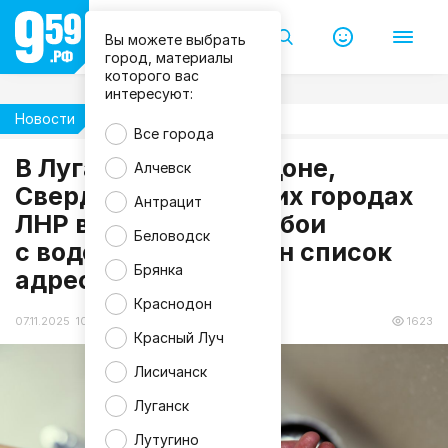
Вы можете выбрать
город, материалы
которого вас
интересуют:
Новости
Общество
Все города
В Луганске, Краснодоне,
Алчевск
Свердловске и других городах
Антрацит
ЛНР возможны перебои
f
Беловодск
с водой: опубликован список
r
e
Брянка
адресов
e
p
Краснодон
i
k
07.11.2025 10:56
1623
Красный Луч
Лисичанск
Луганск
Лутугино