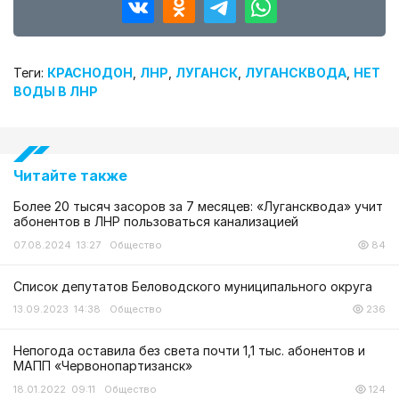
Теги:
КРАСНОДОН
,
ЛНР
,
ЛУГАНСК
,
ЛУГАНСКВОДА
,
НЕТ
ВОДЫ В ЛНР
Читайте также
Более 20 тысяч засоров за 7 месяцев: «Лугансквода» учит
абонентов в ЛНР пользоваться канализацией
07.08.2024 13:27
Общество
84
Список депутатов Беловодского муниципального округа
13.09.2023 14:38
Общество
236
Непогода оставила без света почти 1,1 тыс. абонентов и
МАПП «Червонопартизанск»
18.01.2022 09:11
Общество
124