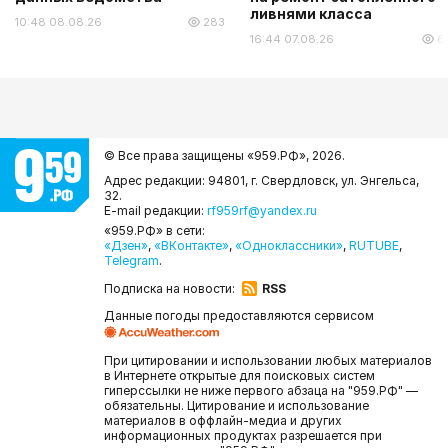
ливнями класса
10:48 08.08.26
283
16:44 07.08.26
6
© Все права защищены «959.РФ»,
2026.
Адрес редакции: 94801, г. Свердловск, ул. Энгельса,
32.
E-mail редакции:
rf959rf@yandex.ru
«959.РФ» в сети:
«Дзен»
,
«ВКонтакте»
,
«Одноклассники»
,
RUTUBE
,
Telegram
.
Подписка на новости:
RSS
Данные погоды предоставляются сервисом
При цитировании и использовании любых материалов
в Интернете открытые для поисковых систем
гиперссылки не ниже первого абзаца на "959.РФ" —
обязательны. Цитирование и использование
материалов в оффлайн-медиа и других
информационных продуктах разрешается при