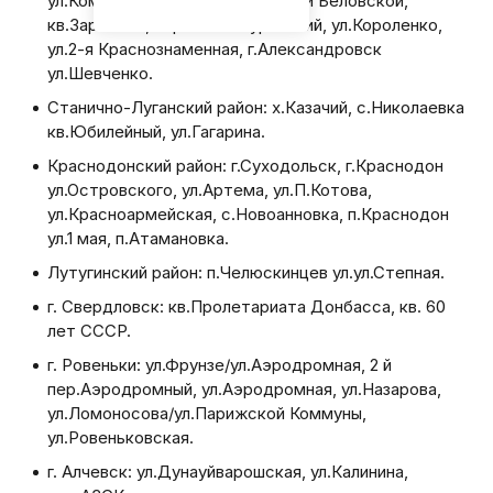
ул.Комбайная/Бетховена, пер.5-й Беловской,
кв.Заречный, пер.2-й Мичуринский, ул.Короленко,
ул.2-я Краснознаменная, г.Александровск
ул.Шевченко.
Станично-Луганский район: х.Казачий, с.Николаевка
кв.Юбилейный, ул.Гагарина.
Краснодонский район: г.Суходольск, г.Краснодон
ул.Островского, ул.Артема, ул.П.Котова,
ул.Красноармейская, с.Новоанновка, п.Краснодон
ул.1 мая, п.Атамановка.
Лутугинский район: п.Челюскинцев ул.ул.Степная.
г. Свердловск: кв.Пролетариата Донбасса, кв. 60
лет СССР.
г. Ровеньки: ул.Фрунзе/ул.Аэродромная, 2 й
пер.Аэродромный, ул.Аэродромная, ул.Назарова,
ул.Ломоносова/ул.Парижской Коммуны,
ул.Ровеньковская.
г. Алчевск: ул.Дунауйварошская, ул.Калинина,