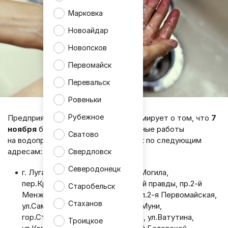
Марковка
Новоайдар
Новопсков
Первомайск
Перевальск
Ровеньки
Рубежное
Предприятие «Лугансквода» информирует о том, что
7
ноября
будут проводиться ремонтные работы
Сватово
на водопроводных сетях и объектах по следующим
адресам:
Свердловск
Северодонецк
г. Луганск: кв.Димитрова, гор.О.Могила,
пер.Краснодонский, ул.Луганской правды, пр.2-й
Старобельск
Менжинского, ул.Можайского, ул.2-я Первомайская,
Стаханов
ул.Самойловой, ул.Арктическая/Муни,
гор.Стандартный, ул.Ростовская, ул.Ватутина,
Троицкое