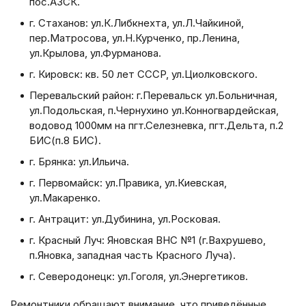
пос.АЗСК.
г. Стаханов: ул.К.Либкнехта, ул.Л.Чайкиной,
пер.Матросова, ул.Н.Курченко, пр.Ленина,
ул.Крылова, ул.Фурманова.
г. Кировск: кв. 50 лет СССР, ул.Циолковского.
Перевальский район: г.Перевальск ул.Больничная,
ул.Подольская, п.Чернухино ул.Конногвардейская,
водовод 1000мм на пгт.Селезневка, пгт.Дельта, п.2
БИС(п.8 БИС).
г. Брянка: ул.Ильича.
г. Первомайск: ул.Правика, ул.Киевская,
ул.Макаренко.
г. Антрацит: ул.Дубинина, ул.Росковая.
г. Красный Луч: Яновская ВНС №1 (г.Вахрушево,
п.Яновка, западная часть Красного Луча).
г. Северодонецк: ул.Гоголя, ул.Энергетиков.
Ремонтники обращают внимание, что приведённые