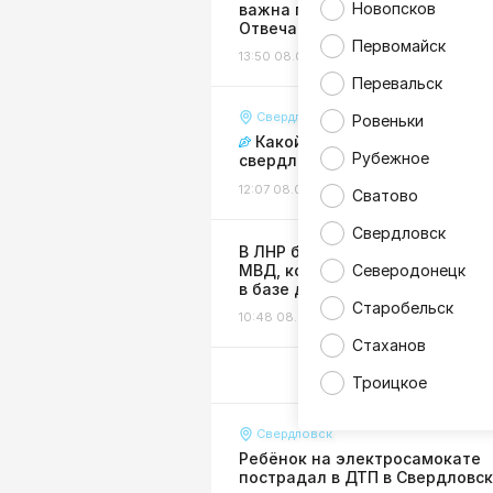
Новопсков
важна помощь регионов-шефо
Отвечают горожане
Первомайск
13:50 08.08.26
Интервью
Перевальск
Свердловск
Ровеньки
Какой путь выбрали
Рубежное
свердловские выпускники?
12:07 08.08.26
Интервью
Сватово
Свердловск
В ЛНР будут судить сотрудник
МВД, которая «покопалась»
Северодонецк
в базе данных ведомства
Старобельск
10:48 08.08.26
Жизнь
Стаханов
Троицкое
Свердловск
Ребёнок на электросамокате
пострадал в ДТП в Свердловс