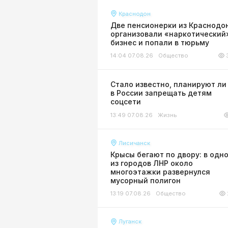
Краснодон
Две пенсионерки из Краснодо
организовали «наркотический
бизнес и попали в тюрьму
14:04 07.08.26
Общество
Стало известно, планируют ли
в России запрещать детям
соцсети
13:49 07.08.26
Жизнь
Лисичанск
Крысы бегают по двору: в одн
из городов ЛНР около
многоэтажки развернулся
мусорный полигон
13:19 07.08.26
Общество
Луганск