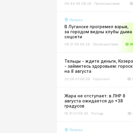
09:44 08.08.26
Происшествия
Луганск
В Луганске прогремел взрыв,
за городом видны клубы дыма 
соцсети
08:21 08.08.26
Происшествия
3
Тельцы - ждите деньги, Козер
- займитесь здоровьем: горос
на 8 августа
20:28 07.08.26
Гороскоп
Жара не отступает: в ЛНР 8
августа ожидается до +38
градусов
19:41 07.08.26
Погода
Луганск