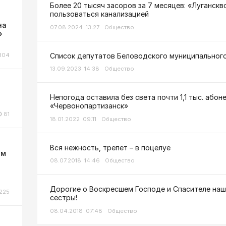
Более 20 тысяч засоров за 7 месяцев: «Луганск
пользоваться канализацией
на
07.08.2024 13:27
Общество
»
Список депутатов Беловодского муниципального
304
13.09.2023 14:38
Общество
Непогода оставила без света почти 1,1 тыс. або
«Червонопартизанск»
81
18.01.2022 09:11
Общество
Вся нежность, трепет – в поцелуе
ом
08.07.2018 14:46
Общество
Дорогие о Воскресшем Господе и Спасителе наш
225
сестры!
08.04.2018 07:48
Общество