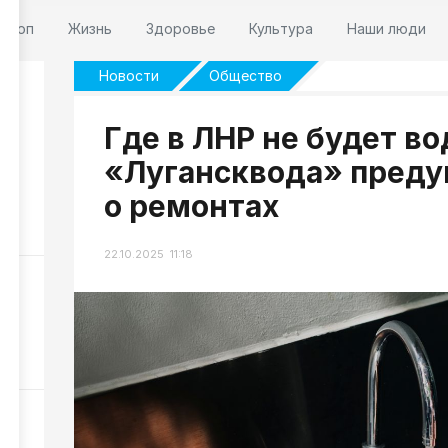
оскоп
Жизнь
Здоровье
Культура
Наши люди
Новости
Общество
Где в ЛНР не будет во
«Лугансквода» преду
и
,
о ремонтах
131
22.10.2025 11:18
ра
24