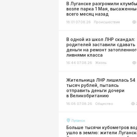
В Луганске разгромили клумб
возле парка 1 Мая, высаженны
всего месяц назад
18:01 07.08.26
Происшествия
В одной из школ ЛНР скандал:
родителей заставили сдавать
деньги на ремонт затопленног
ливнями класса
16:44 07.08.26
Жизнь
Жительница ЛНР лишилась 54
тысяч рублей, пытаясь
отправить деньги дочери
в Великобританию
16:08 07.08.26
Общество
Луганск
Больше тысячи кубометров во
ушло в землю: жители Луганск