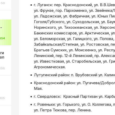
59
г. Луганск: пер. Краснодонский, ул. В.В.Ше
ул. Фрунзе, гор. Пархоменко, ул. Звейнека/
ул. Ладожская, ул. Фабричная, ул. Юных Пи
Гоголя/Губского, ул. Суходольская, ул. Баум
Норинского, ул. Тихоокеанская, ул. Херсонск
-
Бакинских комиссаров, ул. Арктическая, ул
ул. Беломорская, ул. Галицкого, ул. Попова, 
654
Забайкальская/Степная, ул. Ростовская, пе
Братьев Сумских, ул. Моисеенко, ул. Респу
оги
Ленинский, пер. 12-й Ленинский, пр. Алекс
коп
ул. Известковая, ул. Старобельская, ул. Гр
Агрономическая.
206
Лутугинский район: п. Врубовский ул. Калин
Краснодонский район: ул. Пугачева/Добролю
Мая.
г. Свердловск: Красный Партизан ул. Карб
305
г. Ровеньки: ул. Горького, ул. О. Коллегова
ул. Петра Тюкова, пер. Ленина.