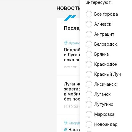
интересуют:
НОВОСТИ
В мире
Гор
Все города
Алчевск
Последние новости
Антрацит
Луганск
Беловодск
Подробности страшной авари
Брянка
в Луганске: пенсионерку сбили
пока она сидела на лавочке
Краснодон
15:27 08.08.26
Происшествия
Красный Луч
Луганчане могут
Лисичанск
зарегистрировать бизнес
в мобильном приложении Сбе
Луганск
без посещения налоговой
Лутугино
14:39 08.08.26
Экономика
Марковка
Свердловск
Новоайдар
Насколько для Свердловска