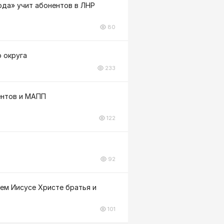
вода» учит абонентов в ЛНР
80
 округа
233
нентов и МАПП
122
92
ем Иисусе Христе братья и
101