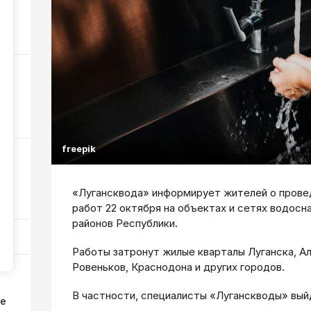
в?
59
60
freepik
а
«Лугансквода» информирует жителей о прове
209
работ 22 октября на объектах и сетях водосн
районов Республики.
Работы затронут жилые кварталы Луганска, Ал
Ровеньков, Краснодона и других городов.
В частности, специалисты «Луганскводы» выйд
ке