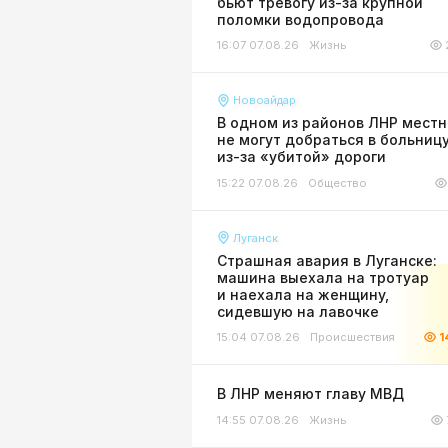
бьют тревогу из-за крупной
поломки водопровода
16:07 07.08.26
Жизнь
Новоайдар
В одном из районов ЛНР мест
не могут добраться в больниц
из-за «убитой» дороги
15:22 07.08.26
Общество
Луганск
Страшная авария в Луганске:
машина выехала на тротуар
и наехала на женщину,
сидевшую на лавочке
15:04 07.08.26
Происшествия
1
В ЛНР меняют главу МВД
14:55 07.08.26
Жизнь