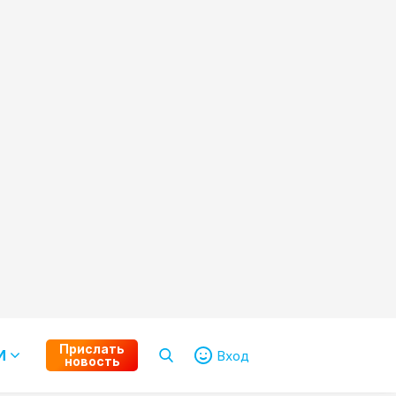
Прислать
И
Вход
новость