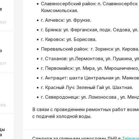
Славяносербский район: п. Славяносербск у
ы
е
Комсомольская.
г. Алчевск: ул. Фрунзе.
501
г. Брянка: ул. Ферганская, подк. Седова, у
г. Кировск: ул. Борисова.
Перевальский район: г. Зоринск ул. Кирова
о
г. Стаханов: ул.Лермонтова, ул. Пушкина, ул
577
г. Первомайск: ул. Мира, ул. Мирошниченко,
г. Антрацит: шахта Центральная ул. Маяков
г. Красный Луч: Зеленый Гай ул. Шахтная.
г. Северодонецк: ул. Ломоносова , ул. Мен
268
В связи с проведением ремонтных работ воз
с подачей холодной воды.
ды
а
Cледите за главными новостями ЛНР в
Telegr