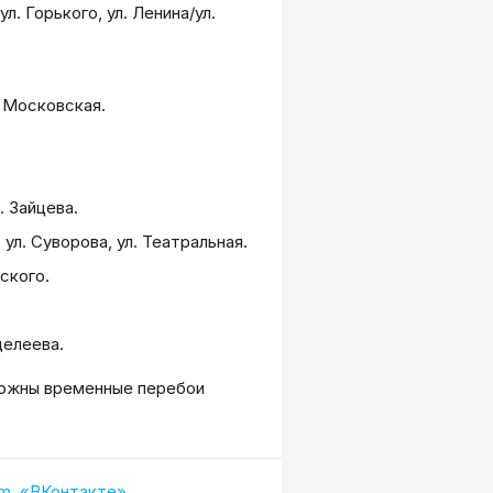
л. Горького, ул. Ленина/ул.
л. Московская.
.
. Зайцева.
 ул. Суворова, ул. Театральная.
ского.
делеева.
можны временные перебои
am
,
«ВКонтакте»
,