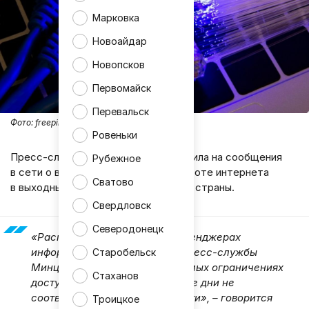
Марковка
Новоайдар
Новопсков
Первомайск
Перевальск
Фото:
freepik
Ровеньки
Пресс-служба Минцифры РФ ответила на сообщения
Рубежное
в сети о введении ограничений в работе интернета
Сватово
в выходные дни по всех территории страны.
Свердловск
Северодонецк
«Распространяющаяся в мессенджерах
информация якобы от имени пресс-службы
Старобельск
Минцифры России о планируемых ограничениях
Стаханов
доступа к интернету в выходные дни не
соответствует действительности», – говорится
Троицкое