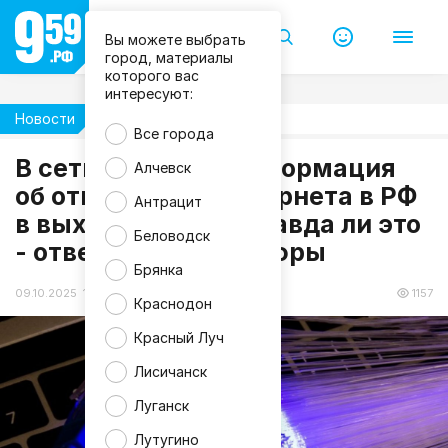
Вы можете выбрать
город, материалы
которого вас
интересуют:
Новости
Общество
Все города
В сети «гуляет» информация
Алчевск
об отключении интернета в РФ
Антрацит
в выходные дни. Правда ли это
Беловодск
- ответили в Минцифры
Брянка
09.10.2025 13:13
1157
Краснодон
Красный Луч
Лисичанск
Луганск
Лутугино