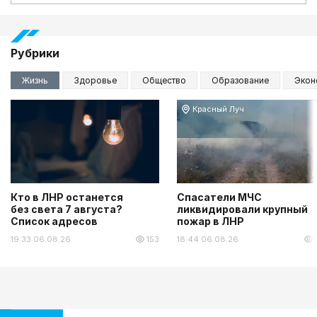
Рубрики
Жизнь
Здоровье
Общество
Образование
Экон
Красный Луч
Кто в ЛНР останется
Спасатели МЧС
без света 7 августа?
ликвидировали крупный
Список адресов
пожар в ЛНР
19:33 06.08.26
153
18:44 06.08.26