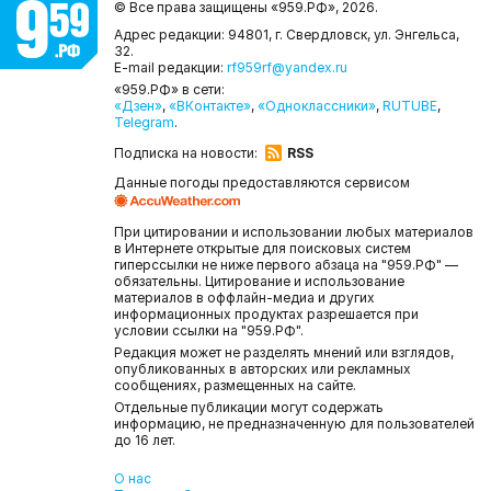
© Все права защищены «959.РФ»,
2026.
Адрес редакции: 94801, г. Свердловск, ул. Энгельса,
32.
E-mail редакции:
rf959rf@yandex.ru
«959.РФ» в сети:
«Дзен»
,
«ВКонтакте»
,
«Одноклассники»
,
RUTUBE
,
Telegram
.
Подписка на новости:
RSS
Данные погоды предоставляются сервисом
При цитировании и использовании любых материалов
в Интернете открытые для поисковых систем
гиперссылки не ниже первого абзаца на "959.РФ" —
обязательны. Цитирование и использование
материалов в оффлайн-медиа и других
информационных продуктах разрешается при
условии ссылки на "959.РФ".
Редакция может не разделять мнений или взглядов,
опубликованных в авторских или рекламных
сообщениях, размещенных на сайте.
Отдельные публикации могут содержать
информацию, не предназначенную для пользователей
до 16 лет.
О нас