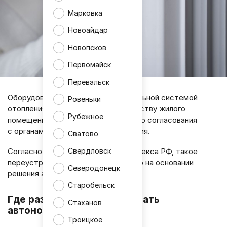
Марковка
Новоайдар
Новопсков
Первомайск
Перевальск
Оборудование квартиры индивидуальной системой
Ровеньки
отопления относится к переустройству жилого
Рубежное
помещения и требует обязательного согласования
с органами местного самоуправления.
Сватово
Свердловск
Согласно статье 26 Жилищного кодекса РФ, такое
переустройство проводится только на основании
Северодонецк
решения администрации.
Старобельск
Где разрешено устанавливать
Стаханов
автономное отопление
Троицкое