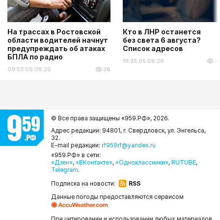
На трассах в Ростовской
Кто в ЛНР останется
области водителей начнут
без света 6 августа?
предупреждать об атаках
Список адресов
БПЛА по радио
19:35 05.08.26
4
09:53 06.08.26
38
© Все права защищены «959.РФ»,
2026.
Адрес редакции: 94801, г. Свердловск, ул. Энгельса,
32.
E-mail редакции:
rf959rf@yandex.ru
«959.РФ» в сети:
«Дзен»
,
«ВКонтакте»
,
«Одноклассники»
,
RUTUBE
,
Telegram
.
Подписка на новости:
RSS
Данные погоды предоставляются сервисом
При цитировании и использовании любых материалов