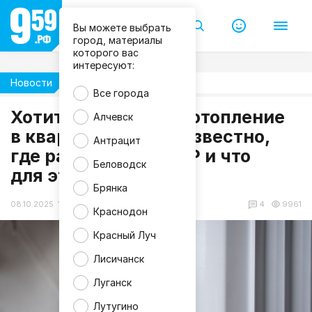
Вы можете выбрать
город, материалы
которого вас
интересуют:
Новости
Общество
Все города
Хотите автономное отопление
Алчевск
в квартире? Стало известно,
Антрацит
f
где разрешено в ЛНР и что
r
e
Беловодск
для этого нужно
e
p
Брянка
i
k
08.10.2025 16:44
4
9961
Краснодон
Красный Луч
Лисичанск
Луганск
Лутугино