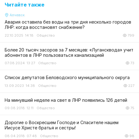
Читайте также
Алчевск
Авария оставила без воды на три дня несколько городов
ЛНР: когда восстановят снабжение?
22.10.2025 14:18
Общество
799
Более 20 тысяч засоров за 7 месяцев: «Лугансквода» учит
абонентов в ЛНР пользоваться канализацией
07.08.2024 13:27
Общество
73
Список депутатов Беловодского муниципального округа
13.09.2023 14:38
Общество
227
На минувшей неделе на свет в ЛНР появились 126 детей
09.08.2018 12:11
Общество
75
Дорогие о Воскресшем Господе и Спасителе нашем
Иисусе Христе братья и сестры!
08.04.2018 07:48
Общество
98