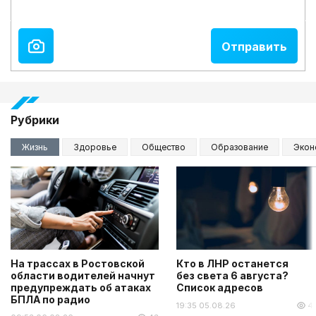
Рубрики
Жизнь
Здоровье
Общество
Образование
Экон
На трассах в Ростовской
Кто в ЛНР останется
области водителей начнут
без света 6 августа?
предупреждать об атаках
Список адресов
БПЛА по радио
19:35 05.08.26
4