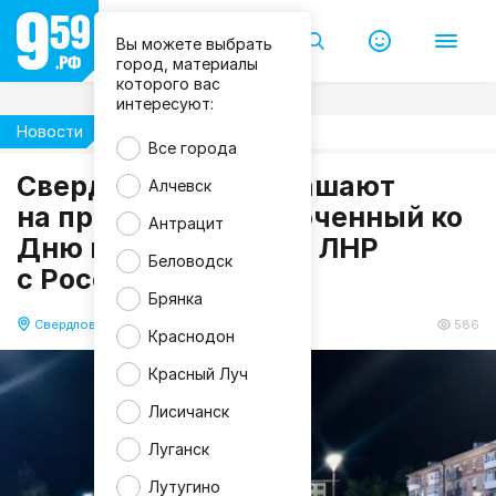
Вы можете выбрать
город, материалы
которого вас
интересуют:
Новости
Общество
Все города
Свердловчан приглашают
Алчевск
на праздник, приуроченный ко
Антрацит
Дню воссоединения ЛНР
Беловодск
с Россией
Брянка
Свердловск
29.09.2025 18:17
586
Краснодон
Красный Луч
Лисичанск
Луганск
Лутугино