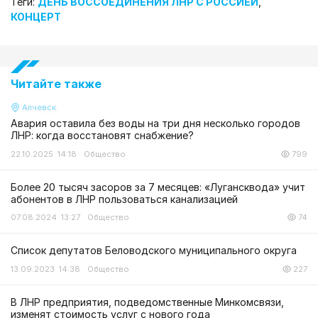
Теги:
ДЕНЬ ВОССОЕДИНЕНИЯ ЛНР С РОССИЕЙ
,
КОНЦЕРТ
Читайте также
Алчевск
Авария оставила без воды на три дня несколько городов
ЛНР: когда восстановят снабжение?
22.10.2025 14:18
Общество
799
Более 20 тысяч засоров за 7 месяцев: «Лугансквода» учит
абонентов в ЛНР пользоваться канализацией
07.08.2024 13:27
Общество
74
Список депутатов Беловодского муниципального округа
13.09.2023 14:38
Общество
227
В ЛНР предприятия, подведомственные Минкомсвязи,
изменят стоимость услуг с нового года