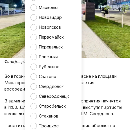
Марковка
Новоайдар
Новопсков
Первомайск
Перевальск
Ровеньки
Фото:
freepik
Рубежное
Во вторник, 30 сентября, в Свердловске на площади
Сватово
Мира пройдёт концерт в честь трёхлетия
Свердловск
воссоединения ЛНР с Россией.
Северодонецк
В администрации уточнили, что мероприятия начнутся
Старобельск
в 11:00. Для горожан и гостей города выступят артисты
и коллективы Дворца культуры им. Я.М. Свердлова.
Стаханов
Посетить концерт могут все желающие абсолютно
Троицкое