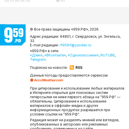
09:53 06.08.26
43
© Все права защищены «959.РФ»,
2026.
Адрес редакции: 94801, г. Свердловск, ул. Энгельса,
32.
E-mail редакции:
rf959rf@yandex.ru
«959.РФ» в сети:
«Дзен»
,
«ВКонтакте»
,
«Одноклассники»
,
RUTUBE
,
Telegram
.
Подписка на новости:
RSS
Данные погоды предоставляются сервисом
При цитировании и использовании любых материалов
в Интернете открытые для поисковых систем
гиперссылки не ниже первого абзаца на "959.РФ" —
обязательны. Цитирование и использование
материалов в оффлайн-медиа и других
информационных продуктах разрешается при
условии ссылки на "959.РФ".
Редакция может не разделять мнений или взглядов,
опубликованных в авторских или рекламных
сообщениях, размещенных на сайте.