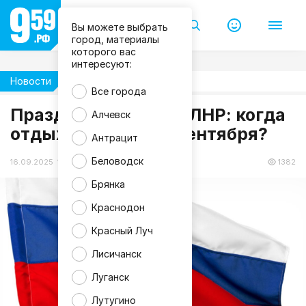
Вы можете выбрать
город, материалы
которого вас
интересуют:
Новости
Общество
Все города
f
Праздничные дни в ЛНР: когда
r
Алчевск
e
отдыхаем в конце сентября?
e
Антрацит
p
i
Беловодск
k
16.09.2025 16:51
1382
Брянка
Краснодон
Красный Луч
Лисичанск
Луганск
Лутугино