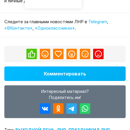
и личные дела.
Cледите за главными новостями ЛНР в
Telegram
,
«ВКонтакте»
,
«Одноклассниках»
.
Комментировать
Интересный материал?
Поделитесь им!
Теги:
ВЫХОДНОЙ ДЕНЬ
,
ЛНР
,
ПРАЗДНИКИ В ЛНР