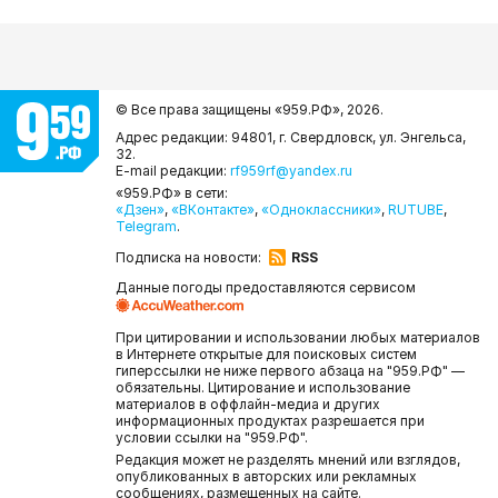
© Все права защищены «959.РФ»,
2026.
Адрес редакции: 94801, г. Свердловск, ул. Энгельса,
32.
E-mail редакции:
rf959rf@yandex.ru
«959.РФ» в сети:
«Дзен»
,
«ВКонтакте»
,
«Одноклассники»
,
RUTUBE
,
Telegram
.
Подписка на новости:
RSS
Данные погоды предоставляются сервисом
При цитировании и использовании любых материалов
в Интернете открытые для поисковых систем
гиперссылки не ниже первого абзаца на "959.РФ" —
обязательны. Цитирование и использование
материалов в оффлайн-медиа и других
информационных продуктах разрешается при
условии ссылки на "959.РФ".
Редакция может не разделять мнений или взглядов,
опубликованных в авторских или рекламных
сообщениях, размещенных на сайте.