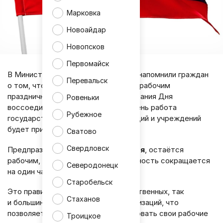
Марковка
Новоайдар
Новопсков
Первомайск
В Министерстве труда Республики напомнили граждан
Перевальск
о том, что 30 сентября объявлен нерабочим
праздничным днём в честь празднования Дня
Ровеньки
воссоединения ЛНР с РФ. В этот день работа
Рубежное
государственных органов, организаций и учреждений
будет приостановлена.
Сватово
Свердловск
Предпраздничный день,
29 сентября
, остаётся
рабочим, однако его продолжительность сокращается
Северодонецк
на один час.
Старобельск
Это правило касается как государственных, так
Стаханов
и большинства коммерческих организаций, что
позволяет жителям заранее планировать свои рабочие
Троицкое