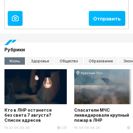
Рубрики
Жизнь
Здоровье
Общество
Образование
Экон
Красный Луч
Кто в ЛНР останется
Спасатели МЧС
без света 7 августа?
ликвидировали крупный
Список адресов
пожар в ЛНР
19:33 06.08.26
231
18:44 06.08.26