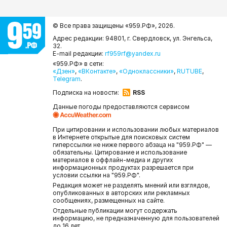
© Все права защищены «959.РФ»,
2026.
Адрес редакции: 94801, г. Свердловск, ул. Энгельса,
32.
E-mail редакции:
rf959rf@yandex.ru
«959.РФ» в сети:
«Дзен»
,
«ВКонтакте»
,
«Одноклассники»
,
RUTUBE
,
Telegram
.
Подписка на новости:
RSS
Данные погоды предоставляются сервисом
При цитировании и использовании любых материалов
в Интернете открытые для поисковых систем
гиперссылки не ниже первого абзаца на "959.РФ" —
обязательны. Цитирование и использование
материалов в оффлайн-медиа и других
информационных продуктах разрешается при
условии ссылки на "959.РФ".
Редакция может не разделять мнений или взглядов,
опубликованных в авторских или рекламных
сообщениях, размещенных на сайте.
Отдельные публикации могут содержать
информацию, не предназначенную для пользователей
до 16 лет.