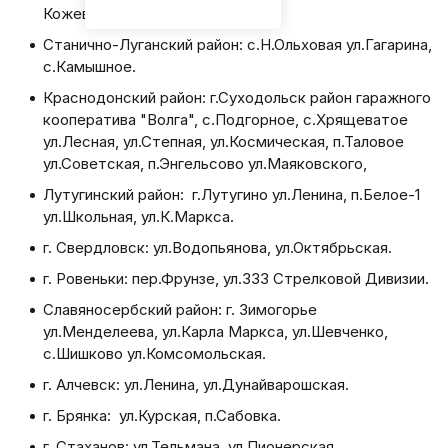
Кожевная.
Станично-Луганский район: с.Н.Ольховая ул.Гагарина,
с.Камышное.
Краснодонский район: г.Суходольск район гаражного
кооператива "Волга", с.Подгорное, с.Хрящеватое
ул.Лесная, ул.Степная, ул.Космическая, п.Таловое
ул.Советская, п.Энгельсово ул.Маяковского,
Лутугинский район: г.Лутугино ул.Ленина, п.Белое-1
ул.Школьная, ул.К.Маркса.
г. Свердловск: ул.Водопьянова, ул.Октябрьская.
г. Ровеньки: пер.Фрунзе, ул.333 Стрелковой Дивизии.
Славяносербский район: г. Зимогорье
ул.Менделеева, ул.Карла Маркса, ул.Шевченко,
с.Шишково ул.Комсомольская.
г. Алчевск: ул.Ленина, ул.Дунайварошская.
г. Брянка: ул.Курская, п.Сабовка.
г. Стаханов: ул.Тельмана, ул.Пионерская.