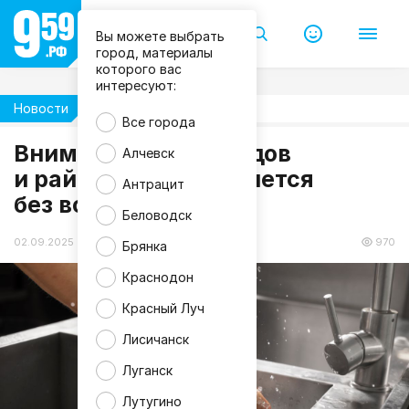
Вы можете выбрать
город, материалы
которого вас
интересуют:
Новости
Общество
Все города
Внимание! Ряд городов
Алчевск
f
и районов ЛНР останется
r
Антрацит
e
без воды 2 сентября
e
p
Беловодск
i
k
02.09.2025 11:46
970
Брянка
Краснодон
Красный Луч
Лисичанск
Луганск
Лутугино