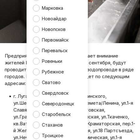
Марковка
Новоайдар
Новопсков
Первомайск
Перевальск
Предприятие «Лугансквода» обращает внимание
Ровеньки
жителей Республики, что сегодня, 2 сентября, будут
проводиться ремонтные работы на водопроводе в ряде
Рубежное
городов. В связи с этим воды не будет по следующим
Сватово
адресам:
Свердловск
г. Луганск: ул.Широкая, ул.Коцюбинского,
ул.Шеремета/Шевченко, ул.Шеремета/Ленина, ул.1-я
Северодонецк
Славянская, кв.9-й квартал/Ростовская,
Старобельск
ул.Гражданская, ул.Красноармейская, ул.Ткаченко,
кв.Ватутина, ул.Лисичанская, ул.Краматорская, пер.1-
Стаханов
й Железнодорожный, ул.Азовская, ул.18 Партсъезда,
Троицкое
ул.Нечуй-Левицкого, ул.1-я Керамическая, ул.1-я