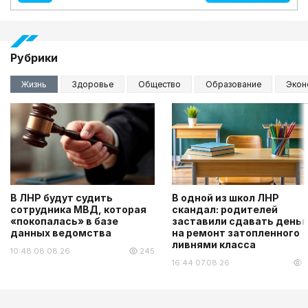
Рубрики
Жизнь
Здоровье
Общество
Образование
Экон
В ЛНР будут судить
В одной из школ ЛНР
сотрудника МВД, которая
скандал: родителей
«покопалась» в базе
заставили сдавать деньг
данных ведомства
на ремонт затопленного
ливнями класса
10:48 08.08.26
245
16:44 07.08.26
6