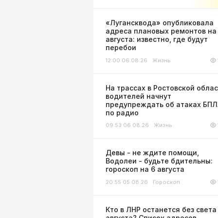
«Лугансквода» опубликовала
адреса плановых ремонтов на
августа: известно, где будут
перебои
12:00 06.08.26
Жизнь
На трассах в Ростовской обла
водителей начнут
предупреждать об атаках БП
по радио
09:53 06.08.26
Жизнь
Девы - не ждите помощи,
Водолеи - будьте бдительны:
гороскоп на 6 августа
20:55 05.08.26
Гороскоп
Кто в ЛНР останется без света
августа? Список адресов