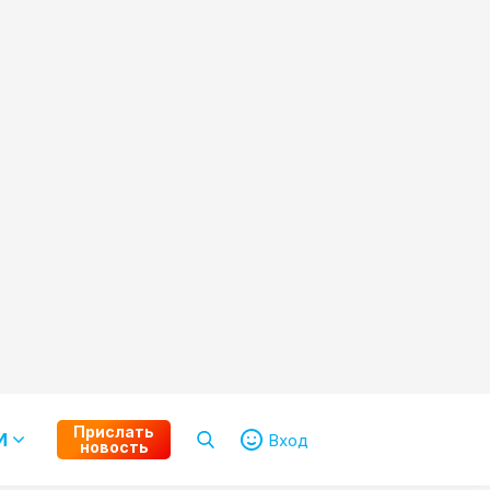
Прислать
И
Вход
новость