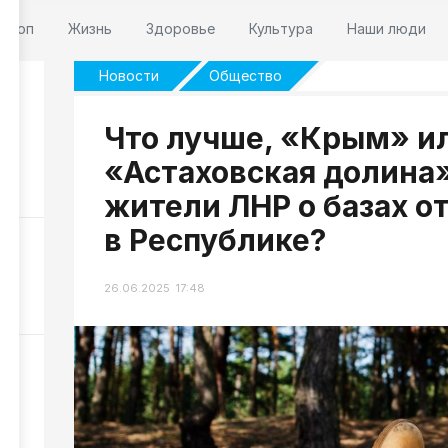
оскоп
Жизнь
Здоровье
Культура
Наши люди
Новости
Общество
Что лучше, «Крым» и
 7
«Астаховская долина
224
жители ЛНР о базах о
в Республике?
НР
НР
26.06.2025 17:48
286
и
166