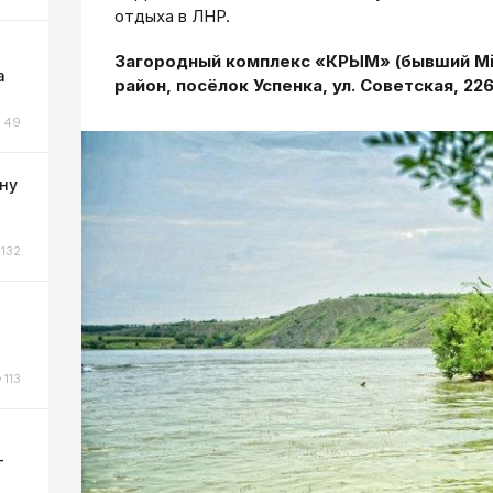
отдыха в ЛНР.
Загородный комплекс «КРЫМ» (бывший Mia
а
район, посёлок Успенка, ул. Советская, 226
49
ну
132
о
113
-