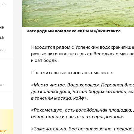
125
ин
Загородный комплекс «КРЫМ»/Вконтакте
ра
Находится рядом с Успенским водохранилище
423
разные активности: отдых в
беседках с мангал
и сап борды.
Положительные отзывы о комплексе:
«
Место чистое. Вода хорошая. Персонал бле
419
для колонки дали, на сап бордах катались, во
в течении месяца, кайф
».
«
Рекомендую, есть волейбольная площадка, д
очень теплая из-за того что прозрачная
».
«
Замечательно. Все организованно, прекрас
982