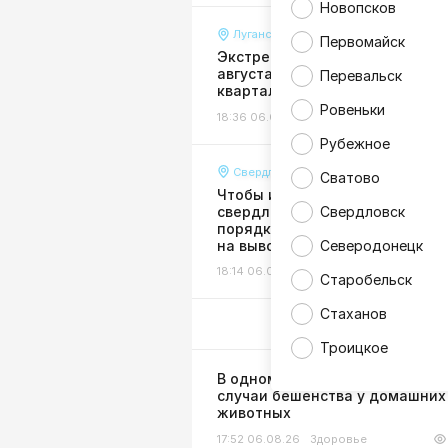
Новопсков
Луганск
Первомайск
Экстренное отключение воды 
августа затронуло многие
Перевальск
кварталы и улицы Луганска
Ровеньки
18:36 06.08.26
Жизнь
Рубежное
Свердловск
Сватово
Чтобы избежать долгов:
свердловчан призвали в сроч
Свердловск
порядке оформить договоры
на вывоз мусора
Северодонецк
18:14 06.08.26
Жизнь
Старобельск
Стаханов
Троицкое
В одном из районов ЛНР выяв
случаи бешенства у домашних
животных
17:52 06.08.26
Здоровье