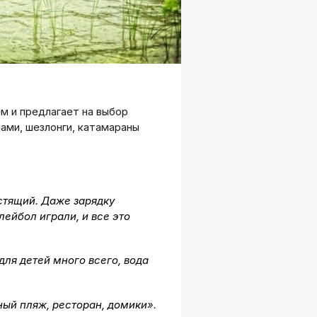
м и предлагает на выбор
ами, шезлонги, катамараны
стящий. Даже зарядку
лейбол играли, и все это
ля детей много всего, вода
ный пляж, ресторан, домики
».