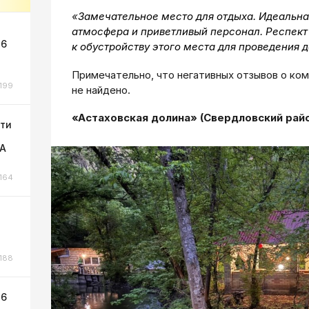
«
Замечательное место для отдыха. Идеальная
атмосфера и приветливый персонал. Респект 
 6
к обустройству этого места для проведения д
Примечательно, что негативных отзывов о комп
199
не найдено.
«Астаховская долина» (Свердловский райо
сти
ЛА
164
188
 6