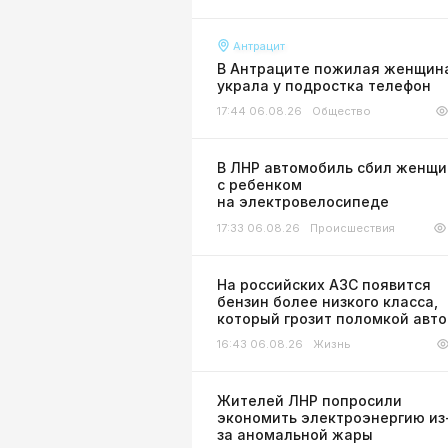
Антрацит
В Антраците пожилая женщин
украла у подростка телефон
17:44 06.08.26
Общество
В ЛНР автомобиль сбил женщи
с ребенком
на электровелосипеде
17:33 06.08.26
Происшествия
На российских АЗС появится
бензин более низкого класса,
который грозит поломкой авт
16:43 06.08.26
Жизнь
Жителей ЛНР попросили
экономить электроэнергию из
за аномальной жары