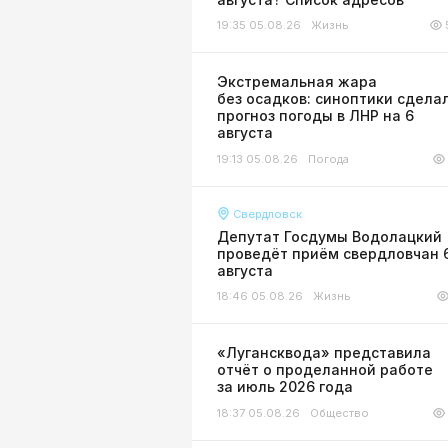
19:35 05.08.26
Жизнь
Экстремальная жара
без осадков: синоптики сдела
прогноз погоды в ЛНР на 6
августа
19:13 05.08.26
Погода
Свердловск
Депутат Госдумы Водолацкий
проведёт приём свердловчан 
августа
18:46 05.08.26
Жизнь
«Лугансквода» представила
отчёт о проделанной работе
за июль 2026 года
18:37 05.08.26
Общество