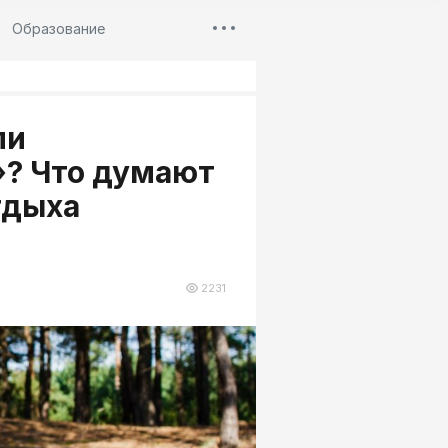
Образование
ли
»? Что думают
тдыха
2231