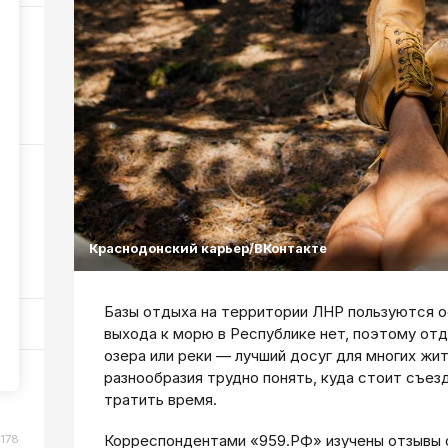
6
325
ном
Краснодонский карьер/ВКонтакте
102
Базы отдыха на территории ЛНР пользуются о
выхода к морю в Республике нет, поэтому отд
озера или реки — лучший досуг для многих жи
разнообразия трудно понять, куда стоит съезд
или
тратить время.
Корреспондентами «959.РФ» изучены отзывы о
178