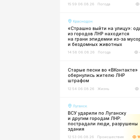
15:59 06.08.26
Погода
Краснодон
«Страшно выйти на улицу»: од
из городов ЛНР находится
на грани эпидемии из-за мусо
и бездомных животных
14:58 06.08.26
Погода
Старые песни во «ВКонтакте»
обернулись жителю ЛНР
штрафом
12:54 06.08.26
Жизнь
Луганск
ВСУ ударили по Луганску
и другим городам ЛНР:
пострадали люди, разрушены
здания
12:53 06.08.26
Происшествия
1