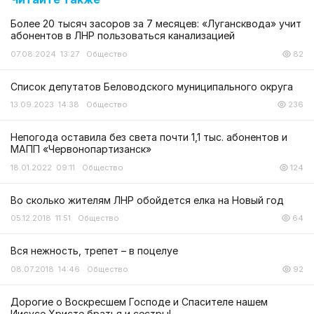
Более 20 тысяч засоров за 7 месяцев: «Лугансквода» учит
абонентов в ЛНР пользоваться канализацией
07.08.2024 13:27
Общество
82
Список депутатов Беловодского муниципального округа
13.09.2023 14:38
Общество
236
Непогода оставила без света почти 1,1 тыс. абонентов и
МАПП «Червонопартизанск»
18.01.2022 09:11
Общество
124
Во сколько жителям ЛНР обойдется елка на Новый год
05.12.2018 11:51
Общество
64
Вся нежность, трепет – в поцелуе
08.07.2018 14:46
Общество
92
Дорогие о Воскресшем Господе и Спасителе нашем
Иисусе Христе братья и сестры!