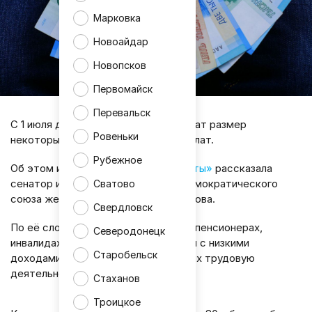
Марковка
Новоайдар
Новопсков
Первомайск
Перевальск
С 1 июля для граждан России увеличат размер
Ровеньки
некоторых пенсий и социальных выплат.
Рубежное
Об этом изданию «
Аргументы и факты»
рассказала
сенатор и председатель социал-демократического
Сватово
союза женщин России Ольга Епифанова.
Свердловск
По её словам, речь идёт о пожилых пенсионерах,
Северодонецк
инвалидах I группы, семьях с детьми с низкими
Старобельск
доходами и пенсионерах, окончивших трудовую
деятельность.
Стаханов
Троицкое