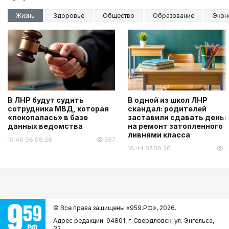
Жизнь
Здоровье
Общество
Образование
Экон
В ЛНР будут судить
В одной из школ ЛНР
сотрудника МВД, которая
скандал: родителей
«покопалась» в базе
заставили сдавать деньг
данных ведомства
на ремонт затопленного
ливнями класса
10:48 08.08.26
267
16:44 07.08.26
6
© Все права защищены «959.РФ»,
2026.
Адрес редакции: 94801, г. Свердловск, ул. Энгельса,
32.