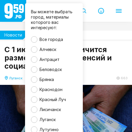
Вы можете выбрать
город, материалы
которого вас
интересуют:
Новости
Общество
Все города
C 1 июня в ЛНР увеличится
Алчевск
размер некоторых пенсий и
Антрацит
социальных выплат
Беловодск
Луганск
02.06.2025 09:52
663
Брянка
Краснодон
Красный Луч
Лисичанск
Луганск
Лутугино