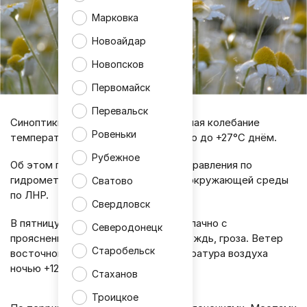
Марковка
Новоайдар
Новопсков
Первомайск
Перевальск
Синоптики прогнозируют в ЛНР 30 мая колебание
Ровеньки
температуры воздуха от +11°С ночью до +27°С днём.
Рубежное
Об этом передаёт пресс-служба управления по
гидрометеорологии и мониторингу окружающей среды
Сватово
по ЛНР.
Свердловск
В пятницу в Луганске ожидается облачно с
Северодонецк
прояснениями. Кратковременный дождь, гроза. Ветер
Старобельск
восточной четверти 6-11 м/с. Температура воздуха
ночью +12…+14°С, днём +23…+25°С.
Стаханов
Троицкое