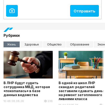
Рубрики
Жизнь
Здоровье
Общество
Образование
Экон
В ЛНР будут судить
В одной из школ ЛНР
сотрудника МВД, которая
скандал: родителей
«покопалась» в базе
заставили сдавать деньг
данных ведомства
на ремонт затопленного
ливнями класса
10:48 08.08.26
236
16:44 07.08.26
6