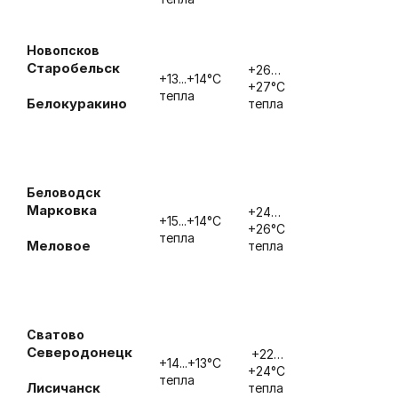
Новопсков
Старобельск
+26…
+13...+14°С
+27°С
тепла
Белокуракино
тепла
Беловодск
Марковка
+24…
+15...+14°С
+26°С
тепла
Меловое
тепла
Сватово
Северодонецк
+22…
+14...+13°С
+24°С
тепла
Лисичанск
тепла