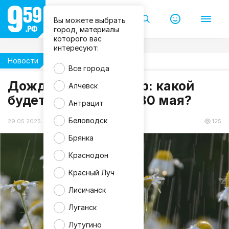
Вы можете выбрать
город, материалы
которого вас
интересуют:
Новости
Общество
Все города
Дождь, гроза и ветер: какой
Алчевск
будет погода в ЛНР 30 мая?
Антрацит
Беловодск
29.05.2025 19:08
125
Брянка
Краснодон
Красный Луч
Лисичанск
Луганск
Лутугино