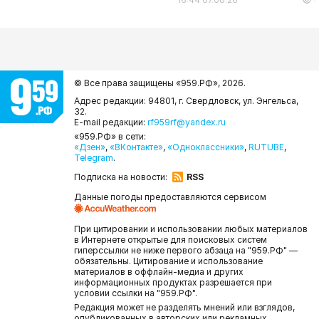
© Все права защищены «959.РФ»,
2026.
Адрес редакции: 94801, г. Свердловск, ул. Энгельса,
32.
E-mail редакции:
rf959rf@yandex.ru
«959.РФ» в сети:
«Дзен»
,
«ВКонтакте»
,
«Одноклассники»
,
RUTUBE
,
Telegram
.
Подписка на новости:
RSS
Данные погоды предоставляются сервисом
При цитировании и использовании любых материалов
в Интернете открытые для поисковых систем
гиперссылки не ниже первого абзаца на "959.РФ" —
обязательны. Цитирование и использование
материалов в оффлайн-медиа и других
информационных продуктах разрешается при
условии ссылки на "959.РФ".
Редакция может не разделять мнений или взглядов,
опубликованных в авторских или рекламных