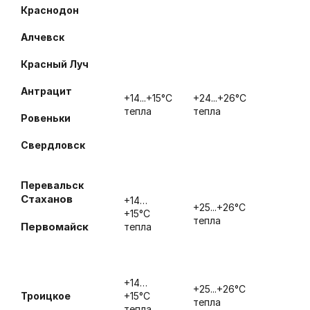
Краснодон
Алчевск
Красный Луч
Антрацит
+14...+15°С
+24...+26°С
тепла
тепла
Ровеньки
Свердловск
Перевальск
Стаханов
+14…
+25...+26°С
+15°С
тепла
Первомайск
тепла
+14…
+25...+26°С
Троицкое
+15°С
тепла
тепла