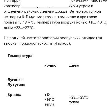
По территории ЛНР – облачно с прояснениями. Местами
кратковременный дождь, гроза. Ночью и утром в
отдельных районах сильный дождь. Ветер восточной
четверти 6-11 м/с, местами в том числе и при грозе
порывы 15-18 м/с. Температура воздуха ночью +11…+16°С,
днём +22…+27°С.
На большей части территории республики ожидается
высокая пожароопасность (4 класс).
Температура
ночью
днём
Луганск
Лутугино
Брянка
+12…
+23…+25°С
+14°С
тепла
тепла