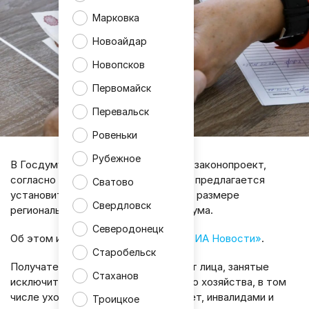
Марковка
Новоайдар
Новопсков
Первомайск
Перевальск
Ровеньки
Рубежное
В Госдуму внесён на рассмотрение законопроект,
согласно которому для домохозяек предлагается
Сватово
установить ежемесячную выплату в размере
Свердловск
регионального прожиточного минимума.
Северодонецк
Об этом информирует агентство
«РИА Новости
»
.
Старобельск
Получателями такой выплаты станут лица, занятые
Стаханов
исключительно ведением домашнего хозяйства, в том
числе уходом за детьми после 1,5 лет, инвалидами и
Троицкое