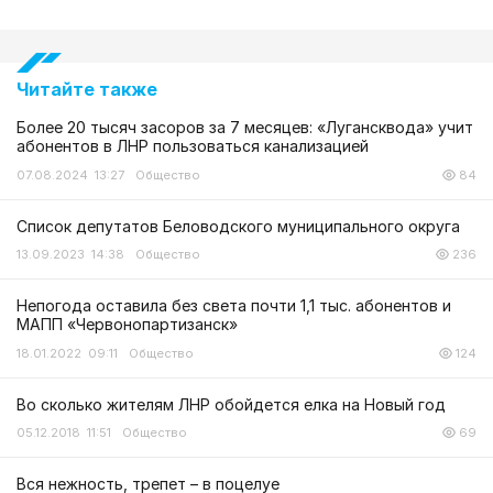
Читайте также
Более 20 тысяч засоров за 7 месяцев: «Лугансквода» учит
абонентов в ЛНР пользоваться канализацией
07.08.2024 13:27
Общество
84
Список депутатов Беловодского муниципального округа
13.09.2023 14:38
Общество
236
Непогода оставила без света почти 1,1 тыс. абонентов и
МАПП «Червонопартизанск»
18.01.2022 09:11
Общество
124
Во сколько жителям ЛНР обойдется елка на Новый год
05.12.2018 11:51
Общество
69
Вся нежность, трепет – в поцелуе