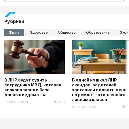
Рубрики
Жизнь
Здоровье
Общество
Образование
Экон
В ЛНР будут судить
В одной из школ ЛНР
сотрудника МВД, которая
скандал: родителей
«покопалась» в базе
заставили сдавать деньг
данных ведомства
на ремонт затопленного
ливнями класса
10:48 08.08.26
300
16:44 07.08.26
6