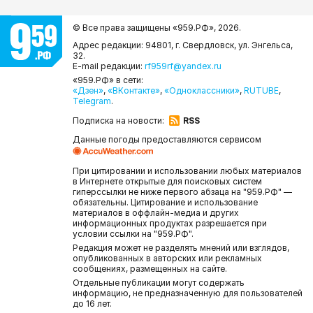
© Все права защищены «959.РФ»,
2026.
Адрес редакции: 94801, г. Свердловск, ул. Энгельса,
32.
E-mail редакции:
rf959rf@yandex.ru
«959.РФ» в сети:
«Дзен»
,
«ВКонтакте»
,
«Одноклассники»
,
RUTUBE
,
Telegram
.
Подписка на новости:
RSS
Данные погоды предоставляются сервисом
При цитировании и использовании любых материалов
в Интернете открытые для поисковых систем
гиперссылки не ниже первого абзаца на "959.РФ" —
обязательны. Цитирование и использование
материалов в оффлайн-медиа и других
информационных продуктах разрешается при
условии ссылки на "959.РФ".
Редакция может не разделять мнений или взглядов,
опубликованных в авторских или рекламных
сообщениях, размещенных на сайте.
Отдельные публикации могут содержать
информацию, не предназначенную для пользователей
до 16 лет.