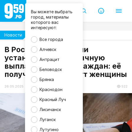
Вы можете выбрать
город, материалы
которого вас
интересуют:
Новости
Общество
Все города
В России предложили
Алчевск
установить ежемесячную
Антрацит
выплату для ряда граждан: её
Беловодск
получателями станут женщины
Брянка
26.05.2025 11:45
522
Краснодон
Красный Луч
Лисичанск
Луганск
Лутугино