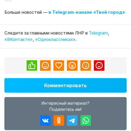
***
Больше новостей —
в Telegram-канале «Твой город»
Cледите за главными новостями ЛНР в
Telegram
,
«ВКонтакте»
,
«Одноклассниках»
.
Комментировать
Интересный материал?
Поделитесь им!