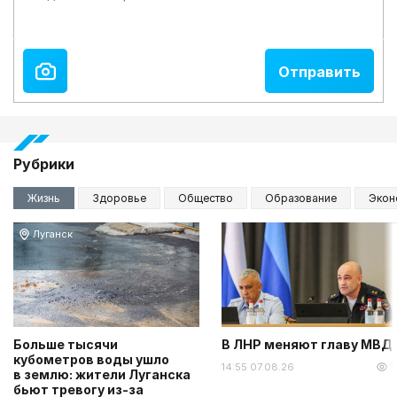
Рубрики
Жизнь
Здоровье
Общество
Образование
Экон
Луганск
Больше тысячи
В ЛНР меняют главу МВД
кубометров воды ушло
14:55 07.08.26
1
в землю: жители Луганска
бьют тревогу из-за