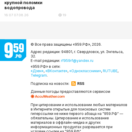
крупной поломки
водопровода
16:07 07.08.26
19
© Все права защищены «959.РФ»,
2026.
Адрес редакции: 94801, г. Свердловск, ул. Энгельса,
32.
E-mail редакции:
rf959rf@yandex.ru
«959.РФ» в сети:
«Дзен»
,
«ВКонтакте»
,
«Одноклассники»
,
RUTUBE
,
Telegram
.
Подписка на новости:
RSS
Данные погоды предоставляются сервисом
При цитировании и использовании любых материалов
в Интернете открытые для поисковых систем
гиперссылки не ниже первого абзаца на "959.РФ" —
обязательны. Цитирование и использование
материалов в оффлайн-медиа и других
информационных продуктах разрешается при
условии ссылки на "959.РФ".