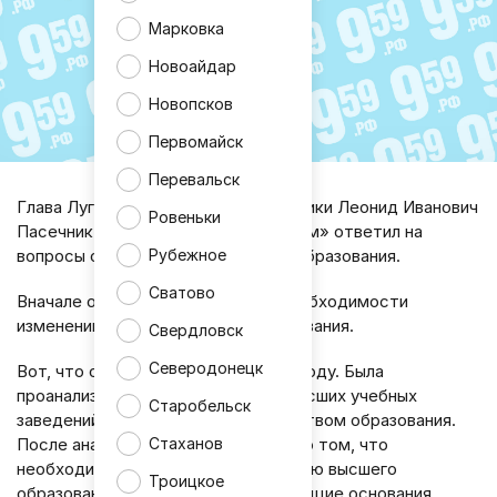
Марковка
Новоайдар
Новопсков
Первомайск
Перевальск
Глава Луганской Народной Республики Леонид Иванович
Ровеньки
Пасечник в проекте «Глава о важном» ответил на
Рубежное
вопросы об оптимизации высшего образования.
Сватово
Вначале он ответил на вопрос о необходимости
изменений в сфере высшего образования.
Свердловск
Северодонецк
Вот, что он разъяснил по этому поводу. Была
проанализирована деятельность высших учебных
Старобельск
заведений совместно с Министерством образования.
После анализа мы пришли к выводу о том, что
Стаханов
необходимо провести реорганизацию высшего
Троицкое
образования. Этому служат следующие основания.