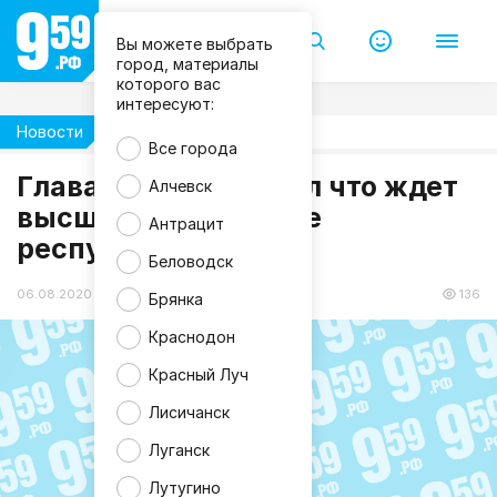
Вы можете выбрать
город, материалы
которого вас
интересуют:
Новости
Образование
Все города
Глава ЛНР рассказал что ждет
Алчевск
высшее образование
Антрацит
республики
Беловодск
06.08.2020 16:09
136
Брянка
Краснодон
Красный Луч
Лисичанск
Луганск
Лутугино