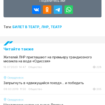
Поделитесь им!
Теги:
БИЛЕТ В ТЕАТР
,
ЛНР
,
ТЕАТР
Читайте также
Жителей ЛНР приглашают на премьеру грандиозного
мюзикла на воде «Одиссея»
16.07.2023 14:47
Общество
228
Свердловск
Запрыгнуть в «движущийся поезд»… и победить
09.03.2019 11:50
Общество
205
Свердловск
Шахтерские шутки на сцене Дворца