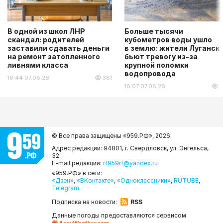
В одной из школ ЛНР
Больше тысячи
скандал: родителей
кубометров воды ушло
заставили сдавать деньги
в землю: жители Луганск
на ремонт затопленного
бьют тревогу из-за
ливнями класса
крупной поломки
водопровода
16:44 07.08.26
381
16:07 07.08.26
1
© Все права защищены «959.РФ»,
2026.
Адрес редакции: 94801, г. Свердловск, ул. Энгельса,
32.
E-mail редакции:
rf959rf@yandex.ru
«959.РФ» в сети:
«Дзен»
,
«ВКонтакте»
,
«Одноклассники»
,
RUTUBE
,
Telegram
.
Подписка на новости:
RSS
Данные погоды предоставляются сервисом