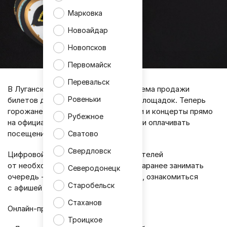
Марковка
Новоайдар
Новопсков
Первомайск
Перевальск
В Луганске заработала онлайн-система продажи
Ровеньки
билетов для театров и культурных площадок. Теперь
горожане могут выбирать спектакли и концерты прямо
Рубежное
на официальных сайтах учреждений и оплачивать
посещение в несколько кликов.
Сватово
Свердловск
Цифровой сервис избавляет посетителей
от необходимости ехать в кассу и заранее занимать
Северодонецк
очередь - достаточно зайти на сайт, ознакомиться
Старобельск
с афишей и оформить покупку.
Стаханов
Онлайн-продажа уже внедрена в:
Троицкое