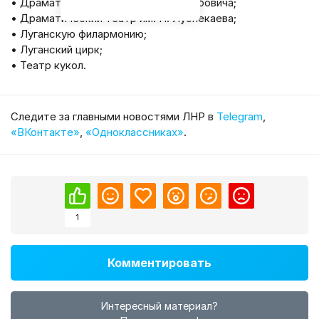
• Драматический театр им. М. Голубовича;
• Драматический театр им. П. Луспекаева;
• Луганскую филармонию;
• Луганский цирк;
• Театр кукол.
Cледите за главными новостями ЛНР в
Telegram
,
«ВКонтакте»
,
«Одноклассниках»
.
1
Комментировать
Интересный материал?