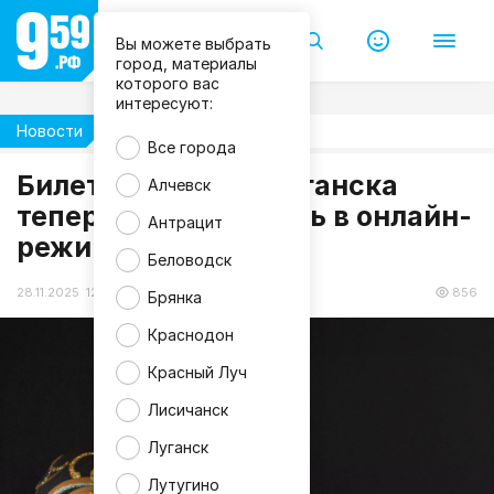
Вы можете выбрать
город, материалы
которого вас
интересуют:
Новости
Культура
Все города
Билеты в театры Луганска
Алчевск
f
теперь можно купить в онлайн-
r
Антрацит
e
режиме
e
p
Беловодск
i
k
28.11.2025 12:14
856
Брянка
Краснодон
Красный Луч
Лисичанск
Луганск
Лутугино