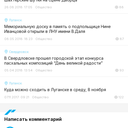
26.08.2018 17:05
Общество
88
Луганск
Мемориальную доску в память о подпольщице Нине
Иванцовой открыли в ЛНУ имени В.Даля
08.05.2018 18:23
Общество
87
Свердловск
В Свердловске прошел городской этап конкурса
пасхальных композиций “День великой радости”
05.04.2018 13:54
Общество
93
Луганск
Куда можно сходить в Луганске в среду, 8 ноября
07.11.2017 09:21
Общество
122
Написать комментарий