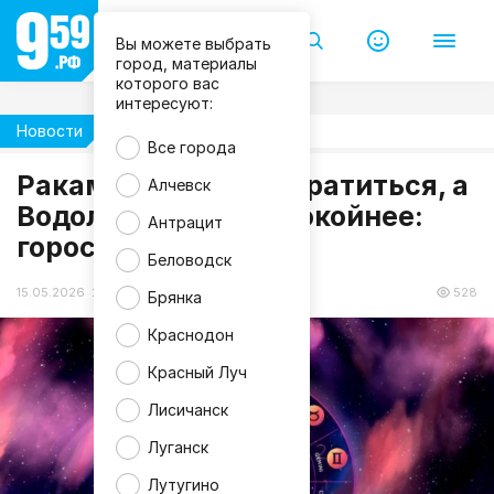
Вы можете выбрать
город, материалы
которого вас
интересуют:
Новости
Гороскоп
Все города
M
Ракам придётся потратиться, а
Алчевск
a
Водолеям - быть спокойнее:
g
Антрацит
n
гороскоп на 16 мая
i
f
Беловодск
i
c
15.05.2026 20:53
528
Брянка
Краснодон
Красный Луч
Лисичанск
Луганск
Лутугино