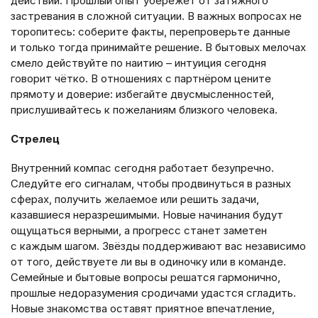
действий. Прошлый опыт убережёт от затяжного
застревания в сложной ситуации. В важных вопросах не
торопитесь: соберите факты, перепроверьте данные
и только тогда принимайте решение. В бытовых мелочах
смело действуйте по наитию – интуиция сегодня
говорит чётко. В отношениях с партнёром цените
прямоту и доверие: избегайте двусмысленностей,
прислушивайтесь к пожеланиям близкого человека.
Стрелец
Внутренний компас сегодня работает безупречно.
Следуйте его сигналам, чтобы продвинуться в разных
сферах, получить желаемое или решить задачи,
казавшиеся неразрешимыми. Новые начинания будут
ощущаться верными, а прогресс станет заметен
с каждым шагом. Звёзды поддерживают вас независимо
от того, действуете ли вы в одиночку или в команде.
Семейные и бытовые вопросы решатся гармонично,
прошлые недоразумения сродичами удастся сгладить.
Новые знакомства оставят приятное впечатление,