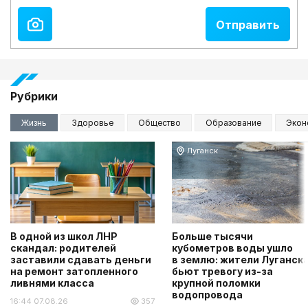
Рубрики
Жизнь
Здоровье
Общество
Образование
Экон
Луганск
В одной из школ ЛНР
Больше тысячи
скандал: родителей
кубометров воды ушло
заставили сдавать деньги
в землю: жители Луганск
на ремонт затопленного
бьют тревогу из-за
ливнями класса
крупной поломки
водопровода
16:44 07.08.26
357