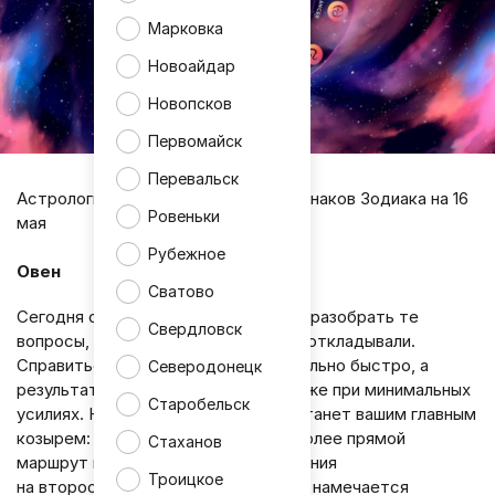
Марковка
Новоайдар
Новопсков
Первомайск
Перевальск
Астрологический прогноз для всех знаков Зодиака на 16
Ровеньки
мая
Рубежное
Овен
Сватово
Сегодня оптимальное время, чтобы разобрать те
Свердловск
вопросы, которые вы долгое время откладывали.
Справиться с ними удастся удивительно быстро, а
Северодонецк
результат превзойдёт ожидания даже при минимальных
Старобельск
усилиях. Накопленный ранее опыт станет вашим главным
козырем: он позволит выбрать наиболее прямой
Стаханов
маршрут к цели и избежать распыления
Троицкое
на второстепенное. В личной сфере намечается