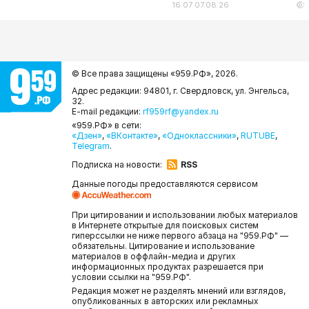
16:07 07.08.26
© Все права защищены «959.РФ»,
2026.
Адрес редакции: 94801, г. Свердловск, ул. Энгельса,
32.
E-mail редакции:
rf959rf@yandex.ru
«959.РФ» в сети:
«Дзен»
,
«ВКонтакте»
,
«Одноклассники»
,
RUTUBE
,
Telegram
.
Подписка на новости:
RSS
Данные погоды предоставляются сервисом
При цитировании и использовании любых материалов
в Интернете открытые для поисковых систем
гиперссылки не ниже первого абзаца на "959.РФ" —
обязательны. Цитирование и использование
материалов в оффлайн-медиа и других
информационных продуктах разрешается при
условии ссылки на "959.РФ".
Редакция может не разделять мнений или взглядов,
опубликованных в авторских или рекламных