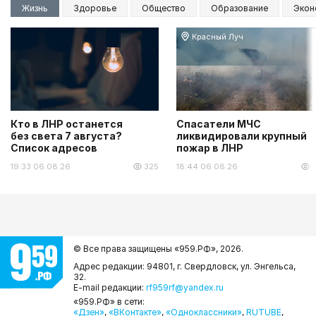
Жизнь
Здоровье
Общество
Образование
Экон
Красный Луч
Кто в ЛНР останется
Спасатели МЧС
без света 7 августа?
ликвидировали крупный
Список адресов
пожар в ЛНР
19:33 06.08.26
325
18:44 06.08.26
2
© Все права защищены «959.РФ»,
2026.
Адрес редакции: 94801, г. Свердловск, ул. Энгельса,
32.
E-mail редакции:
rf959rf@yandex.ru
«959.РФ» в сети:
«Дзен»
,
«ВКонтакте»
,
«Одноклассники»
,
RUTUBE
,