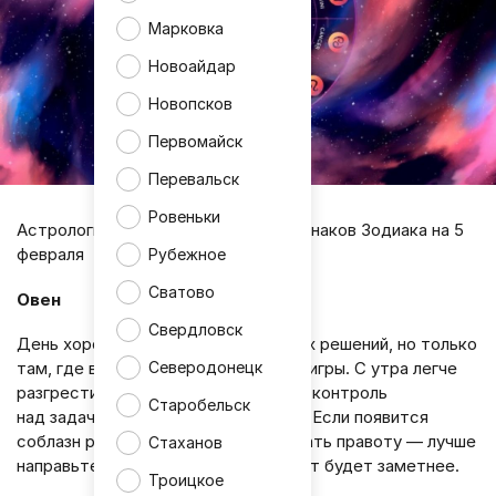
Марковка
Новоайдар
Новопсков
Первомайск
Перевальск
Ровеньки
Астрологический прогноз для всех знаков Зодиака на 5
февраля
Рубежное
Сватово
Овен
Свердловск
День хорошо подходит для быстрых решений, но только
Северодонецк
там, где вы уже понимаете правила игры. С утра легче
разгрести мелкие хвосты и вернуть контроль
Старобельск
над задачами, которые «подвисли». Если появится
соблазн резко спорить или доказывать правоту — лучше
Стаханов
направьте энергию в дело: результат будет заметнее.
Троицкое