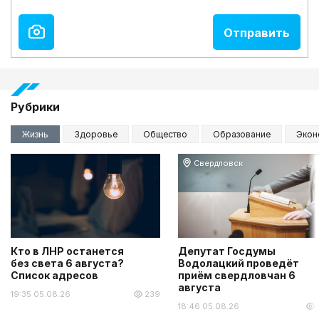
Рубрики
Жизнь
Здоровье
Общество
Образование
Экон
Свердловск
Кто в ЛНР останется
Депутат Госдумы
без света 6 августа?
Водолацкий проведёт
Список адресов
приём свердловчан 6
августа
19:35 05.08.26
239
18:46 05.08.26