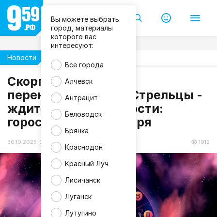
Вы можете выбрать
город, материалы
которого вас
интересуют:
Новости
Гороскоп
Все города
Скорпионы - не
Алчевск
перенапрягайтесь, Стрельцы -
Антрацит
ждите хорошие новости:
Беловодск
гороскоп на 31 октября
Брянка
30.10.2025 20:52
1012
Краснодон
Красный Луч
Лисичанск
Луганск
Лутугино