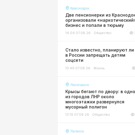
Краснодон
Две пенсионерки из Краснодо
организовали «наркотический
бизнес и попали в тюрьму
14:04 07.08.26
Общество
Стало известно, планируют ли
в России запрещать детям
соцсети
13:49 07.08.26
Жизнь
Лисичанск
Крысы бегают по двору: в одн
из городов ЛНР около
многоэтажки развернулся
мусорный полигон
13:19 07.08.26
Общество
Луганск