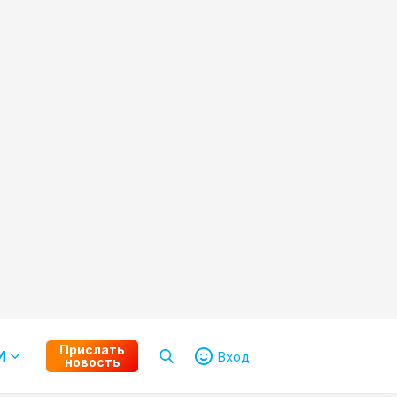
Прислать
И
Вход
новость