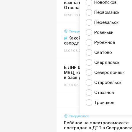
Новопсков
важна помощь регионов-шефо
Отвечают горожане
Первомайск
13:50 08.08.26
Интервью
Перевальск
Свердловск
Ровеньки
Какой путь выбрали
Рубежное
свердловские выпускники?
12:07 08.08.26
Интервью
Сватово
Свердловск
В ЛНР будут судить сотрудник
МВД, которая «покопалась»
Северодонецк
в базе данных ведомства
Старобельск
10:48 08.08.26
Жизнь
Стаханов
Троицкое
Свердловск
Ребёнок на электросамокате
пострадал в ДТП в Свердловс