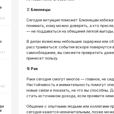
ы
е
♊
Близнецы
454
Сегодня интуиция поможет Близнецам избежат
понимать, кому можно доверять, а кто пресле
— не поддаваться на обещания легкой выгоды.
В делах возможны небольшие задержки или сб
о
расстраиваться: события вскоре повернутся 
самообладание, вы сможете превратить даже 
547
принесет пользу.
♋ Рак
Раки сегодня смогут многое — главное, не сид
Настойчивость и внимательность помогут опе
249
новые связи и показать, на что вы способны.
стать источником дохода, если проявите нем
ды
Общение с опытными людьми или коллегами пр
а
сегодня кажется незначительным, позже мож