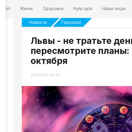
оскоп
Жизнь
Здоровье
Культура
Наши люди
Новости
Гороскоп
Львы - не тратьте ден
пересмотрите планы: 
и
,
октября
51
29.10.2025 20:42
ра
21