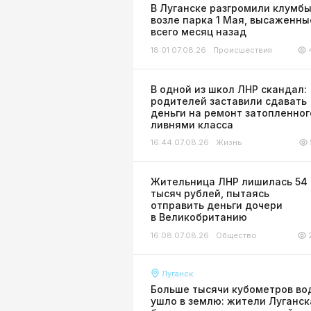
В Луганске разгромили клумб
возле парка 1 Мая, высаженны
всего месяц назад
18:01 07.08.26
Происшествия
В одной из школ ЛНР скандал:
родителей заставили сдавать
деньги на ремонт затопленног
ливнями класса
16:44 07.08.26
Жизнь
Жительница ЛНР лишилась 54
тысяч рублей, пытаясь
отправить деньги дочери
в Великобританию
16:08 07.08.26
Общество
Луганск
Больше тысячи кубометров во
ушло в землю: жители Луганск