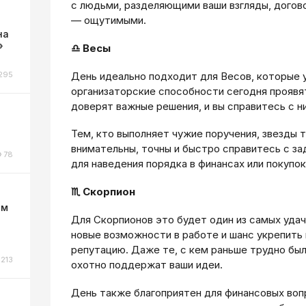
с людьми, разделяющими ваши взгляды, догово
— ощутимыми.
на
»
♎ Весы
День идеально подходит для Весов, которые 
295
организаторские способности сегодня проявя
доверят важные решения, и вы справитесь с н
Тем, кто выполняет чужие поручения, звезды 
внимательны, точны и быстро справитесь с за
78
для наведения порядка в финансах или покупок
♏ Скорпион
ом
Для Скорпионов это будет один из самых удач
новые возможности в работе и шанс укрепит
репутацию. Даже те, с кем раньше трудно был
213
охотно поддержат ваши идеи.
День также благоприятен для финансовых воп