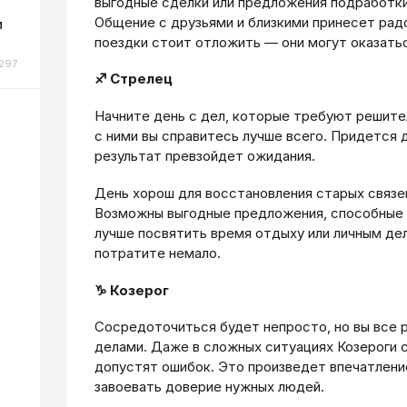
выгодные сделки или предложения подработки
Общение с друзьями и близкими принесет рад
м
поездки стоит отложить — они могут оказать
297
♐ Стрелец
Начните день с дел, которые требуют решите
с ними вы справитесь лучше всего. Придется 
результат превзойдет ожидания.
День хорош для восстановления старых связей
Возможны выгодные предложения, способные 
лучше посвятить время отдыху или личным де
потратите немало.
♑ Козерог
Сосредоточиться будет непросто, но вы все 
делами. Даже в сложных ситуациях Козероги с
допустят ошибок. Это произведет впечатлен
завоевать доверие нужных людей.