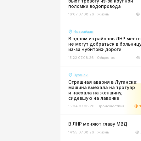
бьют тревогу из-за крупной
поломки водопровода
16:07 07.08.26
Жизнь
Новоайдар
В одном из районов ЛНР мест
не могут добраться в больниц
из-за «убитой» дороги
15:22 07.08.26
Общество
Луганск
Страшная авария в Луганске:
машина выехала на тротуар
и наехала на женщину,
сидевшую на лавочке
15:04 07.08.26
Происшествия
В ЛНР меняют главу МВД
14:55 07.08.26
Жизнь