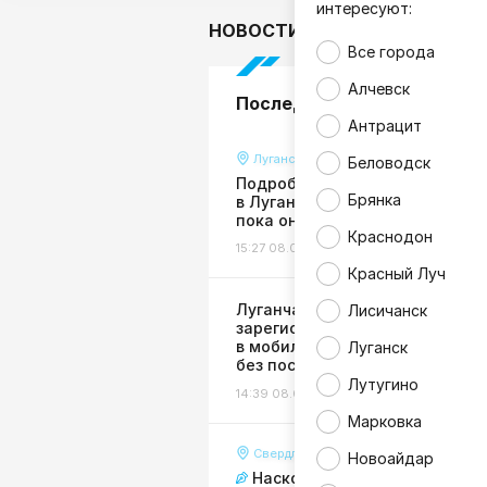
интересуют:
НОВОСТИ
В мире
Гор
Все города
Алчевск
Последние новости
Антрацит
Луганск
Беловодск
Подробности страшной авари
Брянка
в Луганске: пенсионерку сбили
пока она сидела на лавочке
Краснодон
15:27 08.08.26
Происшествия
Красный Луч
Луганчане могут
Лисичанск
зарегистрировать бизнес
в мобильном приложении Сбе
Луганск
без посещения налоговой
Лутугино
14:39 08.08.26
Экономика
Марковка
Свердловск
Новоайдар
Насколько для Свердловска