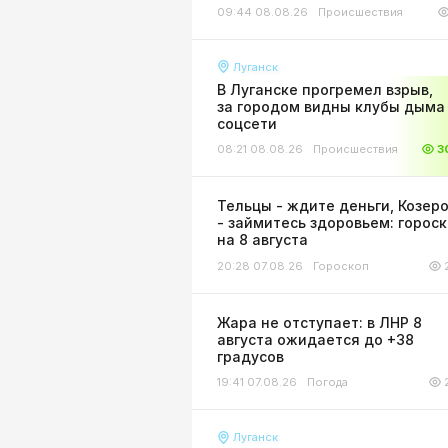
09:44 08.08.26
Происшествия
Луганск
В Луганске прогремел взрыв,
за городом видны клубы дыма 
соцсети
08:21 08.08.26
Происшествия
3
Тельцы - ждите деньги, Козер
- займитесь здоровьем: горос
на 8 августа
20:28 07.08.26
Гороскоп
Жара не отступает: в ЛНР 8
августа ожидается до +38
градусов
19:41 07.08.26
Погода
Луганск