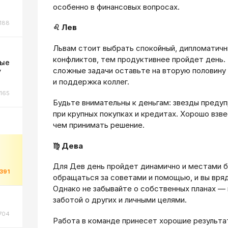
особенно в финансовых вопросах.
188
♌ Лев
Львам стоит выбрать спокойный, дипломатич
конфликтов, тем продуктивнее пройдет день. 
ные
сложные задачи оставьте на вторую половину 
у
и поддержка коллег.
165
Будьте внимательны к деньгам: звезды преду
при крупных покупках и кредитах. Хорошо взв
чем принимать решение.
♍ Дева
Для Дев день пройдет динамично и местами 
1391
обращаться за советами и помощью, и вы вряд
Однако не забывайте о собственных планах —
заботой о других и личными целями.
704
Работа в команде принесет хорошие результа