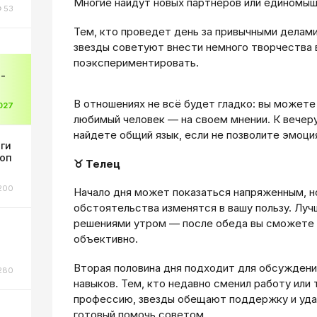
Многие найдут новых партнеров или единомыш
53
Тем, кто проведет день за привычными делам
звезды советуют внести немного творчества в
поэкспериментировать.
-
В отношениях не всё будет гладко: вы можете 
027
любимый человек — на своем мнении. К вечеру
найдете общий язык, если не позволите эмоци
оги
коп
♉ Телец
200
Начало дня может показаться напряженным, н
обстоятельства изменятся в вашу пользу. Луч
решениями утром — после обеда вы сможете 
объективно.
Вторая половина дня подходит для обсуждений
280
навыков. Тем, кто недавно сменил работу или
профессию, звезды обещают поддержку и уда
готовый помочь советом.