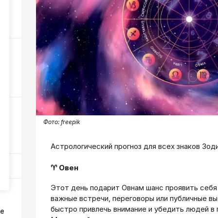
в?
40
56
а
Фото:
freepik
177
Астрологический прогноз для всех знаков Зод
♈ Овен
Этот день подарит Овнам шанс проявить себ
важные встречи, переговоры или публичные в
быстро привлечь внимание и убедить людей в 
ке