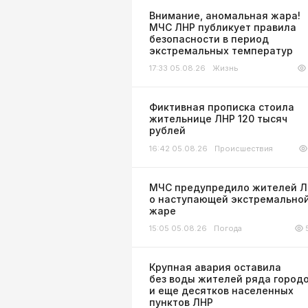
Внимание, аномальная жара!
МЧС ЛНР публикует правила
безопасности в период
экстремальных температур
17:33 05.08.26
Жизнь
Фиктивная прописка стоила
жительнице ЛНР 120 тысяч
рублей
16:42 05.08.26
Происшествия
МЧС предупредило жителей 
о наступающей экстремально
жаре
15:05 05.08.26
Погода
Крупная авария оставила
без воды жителей ряда город
и еще десятков населенных
пунктов ЛНР