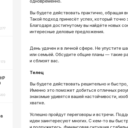
одновременно.
Вы будете действовать практично, обращая в
Такой подход принесёт успех, который точно
Благодаря достигнутому вы найдёте новых со
277
интересные деловые предложения.
День удачен и в личной сфере. Не упустите ш
или семьёй. Обсудите общие планы — такие р
и сблизят вас.
173
Телец
ЛНР
й
Вы будете действовать решительно и быстро, 
Именно это поможет добиться отличных резу
560
знакомые удивятся вашей настойчивости, изо
хватке.
Успешно пройдут переговоры и встречи. Подд
ов
идеи заинтересуют многих. С кем-то вы быст
и подружитесь. Финансовая ситуация стабиль