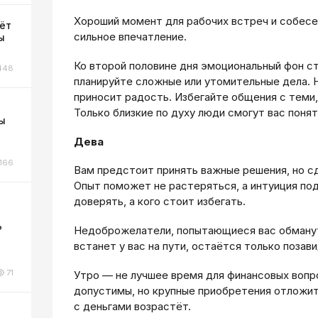
Хороший момент для рабочих встреч и собес
ёт
сильное впечатление.
ы
Ко второй половине дня эмоциональный фон с
448
планируйте сложные или утомительные дела. Н
приносит радость. Избегайте общения с теми,
Только близкие по духу люди смогут вас поня
ы
Дева
166
Вам предстоит принять важные решения, но с
Опыт поможет не растеряться, а интуиция по
доверять, а кого стоит избегать.
?
Недоброжелатели, попытающиеся вас обмануть
встанет у вас на пути, остаётся только позав
71
Утро — не лучшее время для финансовых вопр
допустимы, но крупные приобретения отложит
с деньгами возрастёт.