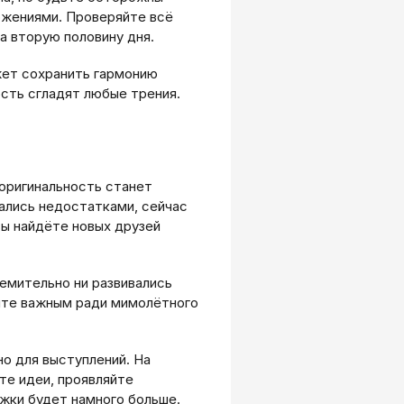
жениями. Проверяйте всё
а вторую половину дня.
жет сохранить гармонию
сть сгладят любые трения.
 оригинальность станет
ались недостатками, сейчас
ы найдёте новых друзей
емительно ни развивались
йте важным ради мимолётного
о для выступлений. На
те идеи, проявляйте
ржки будет намного больше.