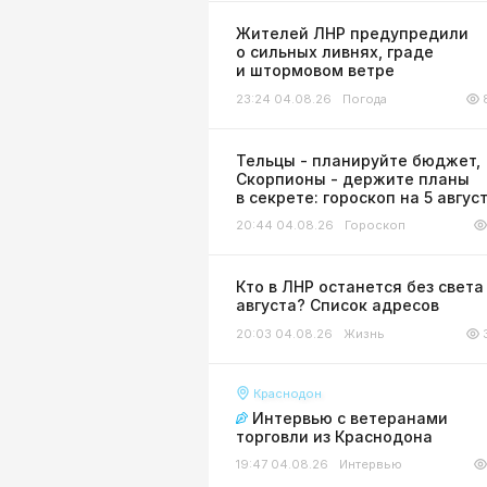
Жителей ЛНР предупредили
о сильных ливнях, граде
и штормовом ветре
23:24 04.08.26
Погода
Тельцы - планируйте бюджет,
Скорпионы - держите планы
в секрете: гороскоп на 5 авгус
20:44 04.08.26
Гороскоп
Кто в ЛНР останется без света
августа? Список адресов
20:03 04.08.26
Жизнь
Краснодон
Интервью с ветеранами
торговли из Краснодона
19:47 04.08.26
Интервью