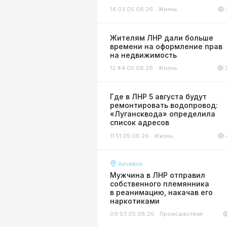
14:03 05.08.26
Жизнь
Жителям ЛНР дали больше
времени на оформление прав
на недвижимость
12:44 05.08.26
Жизнь
Где в ЛНР 5 августа будут
ремонтировать водопровод:
«Лугансквода» определила
список адресов
11:51 05.08.26
Жизнь
Алчевск
Мужчина в ЛНР отправил
собственного племянника
в реанимацию, накачав его
наркотиками
09:53 05.08.26
Происшествия