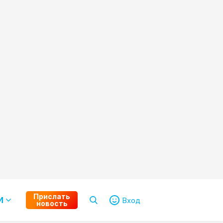
Прислать
И
Вход
новость