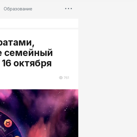
Образование
ратами,
те семейный
 16 октября
761