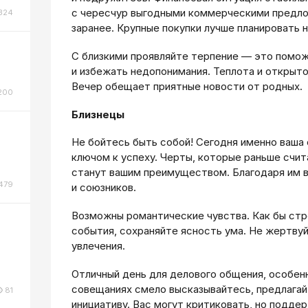
с чересчур выгодными коммерческими предло
324
заранее. Крупные покупки лучше планировать н
С близкими проявляйте терпение — это помо
и избежать недопонимания. Теплота и открыто
Вечер обещает приятные новости от родных.
200
Близнецы
Не бойтесь быть собой! Сегодня именно ваша
ключом к успеху. Черты, которые раньше счит
станут вашим преимуществом. Благодаря им в
479
и союзников.
Возможны романтические чувства. Как бы стр
события, сохраняйте ясность ума. Не жертву
увлечения.
Отличный день для делового общения, особенн
совещаниях смело высказывайтесь, предлагай
81
инициативу. Вас могут критиковать, но подде