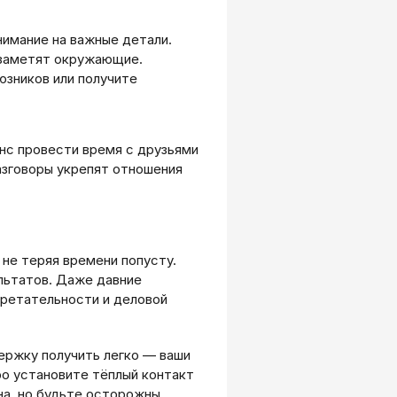
нимание на важные детали.
 заметят окружающие.
юзников или получите
анс провести время с друзьями
азговоры укрепят отношения
не теряя времени попусту.
льтатов. Даже давние
бретательности и деловой
ержку получить легко — ваши
ро установите тёплый контакт
на, но будьте осторожны