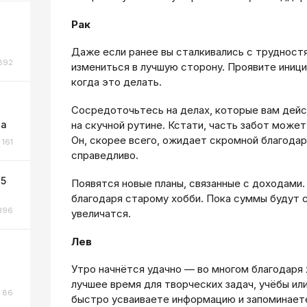
Рак
Даже если ранее вы сталкивались с трудност
892
измениться в лучшую сторону. Проявите иниц
когда это делать.
Сосредоточьтесь на делах, которые вам дейс
та
на скучной рутине. Кстати, часть забот может
Он, скорее всего, ожидает скромной благодар
161
справедливо.
 5
Появятся новые планы, связанные с доходами
благодаря старому хобби. Пока суммы будут 
396
увеличатся.
Лев
Утро начнётся удачно — во многом благодаря
лучшее время для творческих задач, учёбы ил
86
быстро усваиваете информацию и запоминаете