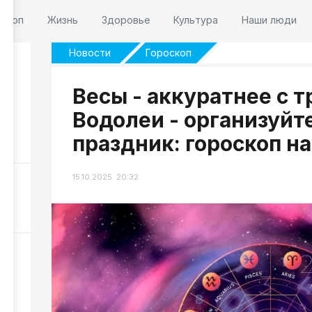
оскоп
Жизнь
Здоровье
Культура
Наши люди
Новости
Гороскоп
Весы - аккуратнее с т
Водолеи - организуй
праздник: гороскоп на
143
15.10.2025 20:32
 6
340
ли
253