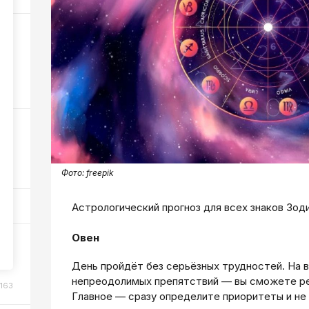
6
37
103
Фото:
freepik
Астрологический прогноз для всех знаков Зоди
Овен
ки
День пройдёт без серьёзных трудностей. На в
непреодолимых препятствий — вы сможете ре
163
Главное — сразу определите приоритеты и не