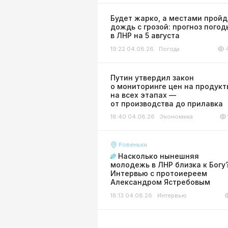
Будет жарко, а местами пройд
дождь с грозой: прогноз погод
в ЛНР на 5 августа
19:22 04.08.26
Погода
Путин утвердил закон
о мониторинге цен на продукт
на всех этапах —
от производства до прилавка
18:40 04.08.26
Экономика
Ровеньки
Насколько нынешняя
молодежь в ЛНР близка к Богу
Интервью с протоиереем
Александром Ястребовым
18:13 04.08.26
Интервью