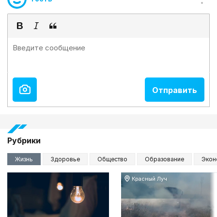
Рубрики
Жизнь
Здоровье
Общество
Образование
Экон
Красный Луч