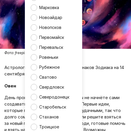
Марковка
Новоайдар
Новопсков
Первомайск
Перевальск
Фото:
freepik
Ровеньки
Астрологический прогноз для всех знаков Зодиака на 14
Рубежное
сентября
Сватово
Овен
Свердловск
Северодонецк
День пройдёт благополучно, если вы не начнёте сами
создавать себе лишние трудности. Первые идеи,
Старобельск
которые придут в голову, окажутся удачными, так что
долго сомневаться не придётся. Если решите взяться
Стаханов
за новый проект, рядом окажутся люди, готовые помочь
Троицкое
и взять на себя часть обязанностей. Возможны