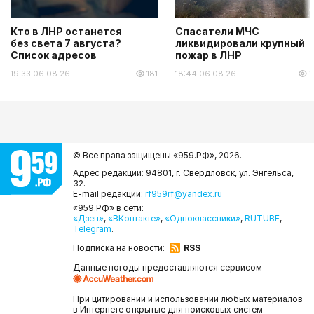
Кто в ЛНР останется
Спасатели МЧС
без света 7 августа?
ликвидировали крупный
Список адресов
пожар в ЛНР
19:33 06.08.26
181
18:44 06.08.26
1
© Все права защищены «959.РФ»,
2026.
Адрес редакции: 94801, г. Свердловск, ул. Энгельса,
32.
E-mail редакции:
rf959rf@yandex.ru
«959.РФ» в сети:
«Дзен»
,
«ВКонтакте»
,
«Одноклассники»
,
RUTUBE
,
Telegram
.
Подписка на новости:
RSS
Данные погоды предоставляются сервисом
При цитировании и использовании любых материалов
в Интернете открытые для поисковых систем