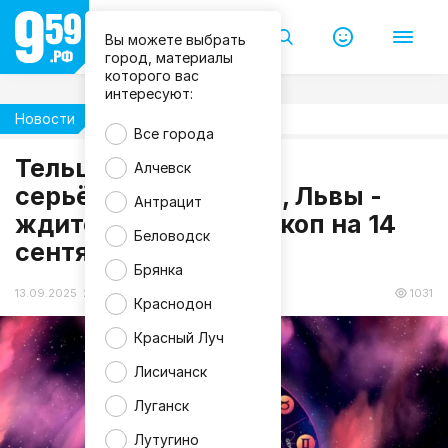
Вы можете выбрать
город, материалы
которого вас
интересуют:
Новости
Гороскоп
Все города
Тельцы - займитесь
Алчевск
серьёзными делами, Львы -
Антрацит
ждите деньги: гороскоп на 14
Беловодск
сентября
Брянка
13.09.2025 20:17
1031
Краснодон
Красный Луч
Лисичанск
Луганск
Лутугино