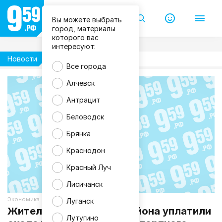
Вы можете выбрать
город, материалы
которого вас
интересуют:
Новости
Экономика
Все города
Алчевск
Антрацит
Беловодск
Брянка
Краснодон
Красный Луч
Лисичанск
Экономика
Луганск
Жители Лутугинского района уплатили
Лутугино