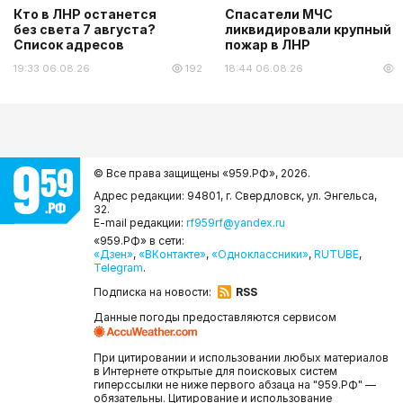
Кто в ЛНР останется
Спасатели МЧС
без света 7 августа?
ликвидировали крупный
Список адресов
пожар в ЛНР
19:33 06.08.26
192
18:44 06.08.26
1
© Все права защищены «959.РФ»,
2026.
Адрес редакции: 94801, г. Свердловск, ул. Энгельса,
32.
E-mail редакции:
rf959rf@yandex.ru
«959.РФ» в сети:
«Дзен»
,
«ВКонтакте»
,
«Одноклассники»
,
RUTUBE
,
Telegram
.
Подписка на новости:
RSS
Данные погоды предоставляются сервисом
При цитировании и использовании любых материалов
в Интернете открытые для поисковых систем
гиперссылки не ниже первого абзаца на "959.РФ" —
обязательны. Цитирование и использование