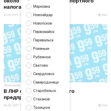
около 100 тыс.руб. транспортного
налога
Марковка
Новоайдар
21.09.2017 08:55
380
Новопсков
Первомайск
Перевальск
Ровеньки
Рубежное
Сватово
Свердловск
Северодонецк
Экономика
В ЛНР определят «Лучшего
Старобельск
предпринимателя»
Стаханов
19.09.2017 13:55
224
Троицкое