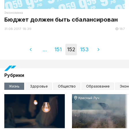
Экономика
Бюджет должен быть сбалансирован
31.08.2017 18:39
187
...
151
152
153
Рубрики
Жизнь
Здоровье
Общество
Образование
Экон
Красный Луч