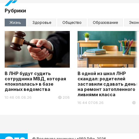
Рубрики
Жизнь
Здоровье
Общество
Образование
Экон
В ЛНР будут судить
В одной из школ ЛНР
сотрудника МВД, которая
скандал: родителей
«покопалась» в базе
заставили сдавать деньг
данных ведомства
на ремонт затопленного
ливнями класса
10:48 08.08.26
208
16:44 07.08.26
5
© Все права защищены «959.РФ»,
2026.