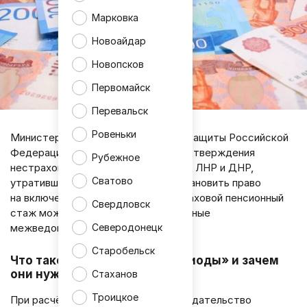
Марковка
Новоайдар
Новопсков
Первомайск
Перевальск
Ровеньки
Министерство труда и социальной защиты Российской
Федерации разъяснило порядок подтверждения
Рубежное
нестраховых периодов для жителей ЛНР и ДНР,
Сватово
утративших документы. Теперь установить право
на включение таких периодов в страховой пенсионный
Свердловск
стаж можно через специализированные
Северодонецк
межведомственные комиссии.
Старобельск
Что такое «нестраховые периоды» и зачем
они нужны?
Стаханов
Троицкое
При расчёте размера пенсии законодательство