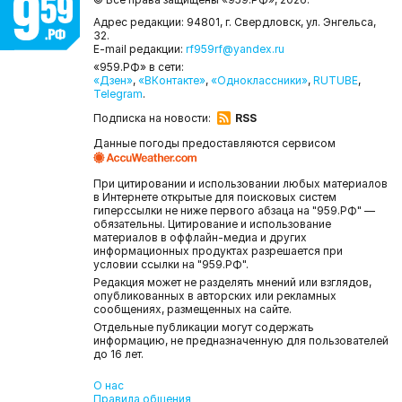
Адрес редакции: 94801, г. Свердловск, ул. Энгельса,
32.
E-mail редакции:
rf959rf@yandex.ru
«959.РФ» в сети:
«Дзен»
,
«ВКонтакте»
,
«Одноклассники»
,
RUTUBE
,
Telegram
.
Подписка на новости:
RSS
Данные погоды предоставляются сервисом
При цитировании и использовании любых материалов
в Интернете открытые для поисковых систем
гиперссылки не ниже первого абзаца на "959.РФ" —
обязательны. Цитирование и использование
материалов в оффлайн-медиа и других
информационных продуктах разрешается при
условии ссылки на "959.РФ".
Редакция может не разделять мнений или взглядов,
опубликованных в авторских или рекламных
сообщениях, размещенных на сайте.
Отдельные публикации могут содержать
информацию, не предназначенную для пользователей
до 16 лет.
О нас
Правила общения