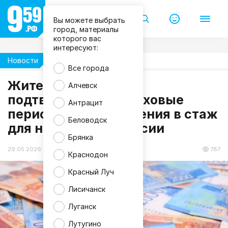
Вы можете выбрать
город, материалы
которого вас
интересуют:
Новости
Экономика
Все города
Жители ЛНР смогут
Алчевск
M
подтвердить нестраховые
Антрацит
a
периоды для включения в стаж
g
n
Беловодск
для начисления пенсии
i
f
Брянка
i
c
29.05.2026 18:05
787
Краснодон
Красный Луч
Лисичанск
Луганск
Лутугино