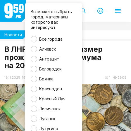
Вы можете выбрать
город, материалы
которого вас
интересуют:
Новости
Экономика
Все города
В ЛНР установлен размер
Алчевск
F
прожиточного минимума
r
Антрацит
e
на 2026 год
e
p
Беловодск
i
k
18.11.2025 19:53
1
2808
Брянка
Краснодон
Красный Луч
Лисичанск
Луганск
Лутугино