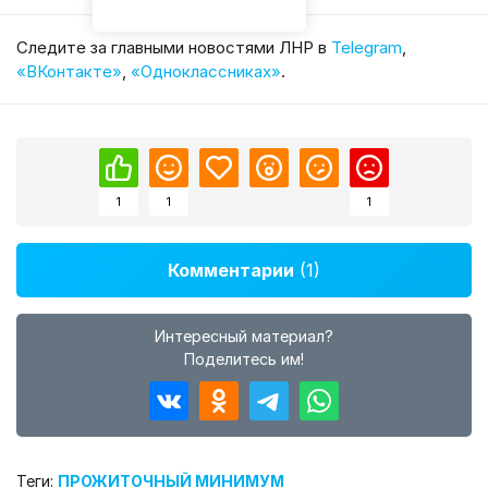
Cледите за главными новостями ЛНР в
Telegram
,
«ВКонтакте»
,
«Одноклассниках»
.
1
1
1
Комментарии
(1)
Интересный материал?
Поделитесь им!
Теги:
ПРОЖИТОЧНЫЙ МИНИМУМ