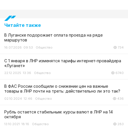
Читайте также
В Луганске подорожает оплата проезда на ряде
маршрутов
16.07.2026 09:53
Общество
734
С 1 января в ЛНР изменятся тарифы интернет-провайдера
«Луганет»
22.12.2025 13:36
Общество
6740
В ФАС России сообщили о снижении цен на важные
товары в ЛНР почти на треть: действительно ли это так?
02.10.2024 12:46
Общество
436
Рубль остается стабильным: курсы валют в ЛНР на 14
октября
13.10.2021 18:16
Общество
283