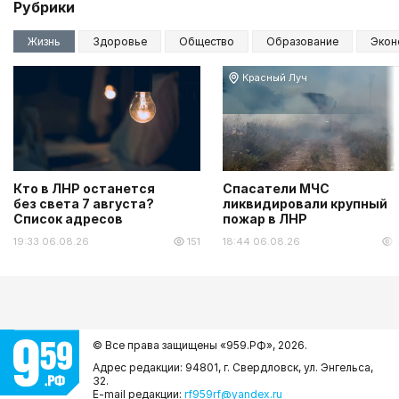
Рубрики
Жизнь
Здоровье
Общество
Образование
Экон
Красный Луч
Кто в ЛНР останется
Спасатели МЧС
без света 7 августа?
ликвидировали крупный
Список адресов
пожар в ЛНР
19:33 06.08.26
151
18:44 06.08.26
© Все права защищены «959.РФ»,
2026.
Адрес редакции: 94801, г. Свердловск, ул. Энгельса,
32.
E-mail редакции:
rf959rf@yandex.ru