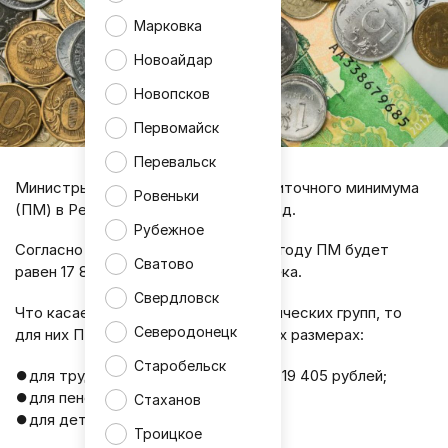
Марковка
Новоайдар
Новопсков
Первомайск
Перевальск
Министры установили размер прожиточного минимума
Ровеньки
(ПМ) в Республике на следующий год.
Рубежное
Согласно документу, в следующем году ПМ будет
Сватово
равен 17 803 рубля на одного человека.
Свердловск
Что касается социально-демографических групп, то
Северодонецк
для них ПМ установлен в следующих размерах:
Старобельск
⏺для трудоспособного населения - 19 405 рублей;
⏺для пенсионеров - 15 311 рублей;
Стаханов
⏺для детей - 17 269 рублей.
Троицкое