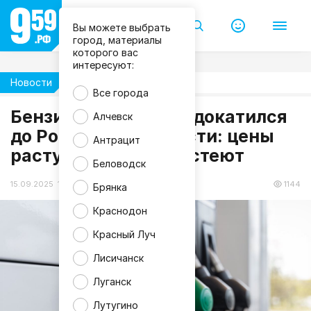
Вы можете выбрать
город, материалы
которого вас
интересуют:
Новости
Экономика
Все города
Бензиновый кризис докатился
Алчевск
f
до Ростовской области: цены
r
Антрацит
e
растут, заправки пустеют
e
p
Беловодск
i
k
15.09.2025 16:48
1144
Брянка
Краснодон
Красный Луч
Лисичанск
Луганск
Лутугино