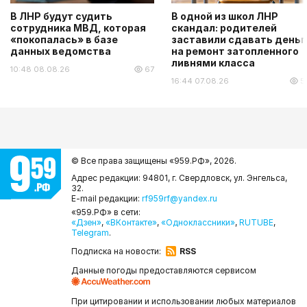
В ЛНР будут судить
В одной из школ ЛНР
сотрудника МВД, которая
скандал: родителей
«покопалась» в базе
заставили сдавать деньг
данных ведомства
на ремонт затопленного
ливнями класса
10:48 08.08.26
67
16:44 07.08.26
5
© Все права защищены «959.РФ»,
2026.
Адрес редакции: 94801, г. Свердловск, ул. Энгельса,
32.
E-mail редакции:
rf959rf@yandex.ru
«959.РФ» в сети:
«Дзен»
,
«ВКонтакте»
,
«Одноклассники»
,
RUTUBE
,
Telegram
.
Подписка на новости:
RSS
Данные погоды предоставляются сервисом
При цитировании и использовании любых материалов