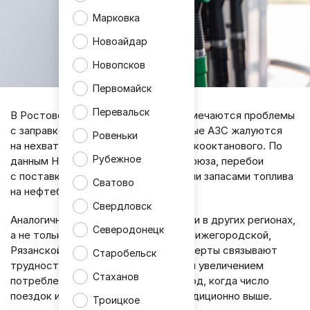
Марковка
Новоайдар
Новопсков
Первомайск
Перевальск
В Ростовской области всё чаще отмечаются проблемы
с заправкой автомобилей - некоторые АЗС жалуются
Ровеньки
на нехватку бензина, особенно высокооктанового. По
Рубежное
данным Независимого топливного союза, перебои
с поставками вызваны ограниченными запасами топлива
Сватово
на нефтебазах.
Свердловск
Аналогичная ситуация наблюдается и в других регионах,
Северодонецк
а не только в ЛНР: в Саратовской, Нижегородской,
Рязанской областях и в Крыму. Эксперты связывают
Старобельск
трудности с сезонным ростом цен и увеличением
Стаханов
потребления топлива в летний период, когда число
поездок и туристический поток традиционно выше.
Троицкое