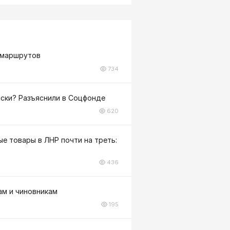
е маршрутов
734
иски? Разъяснили в Соцфонде
620
е товары в ЛНР почти на треть:
436
ам и чиновникам
195