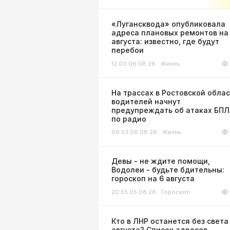
«Лугансквода» опубликовала
адреса плановых ремонтов на
августа: известно, где будут
перебои
12:00 06.08.26
Жизнь
На трассах в Ростовской обла
водителей начнут
предупреждать об атаках БП
по радио
09:53 06.08.26
Жизнь
Девы - не ждите помощи,
Водолеи - будьте бдительны:
гороскоп на 6 августа
20:55 05.08.26
Гороскоп
Кто в ЛНР останется без света
августа? Список адресов