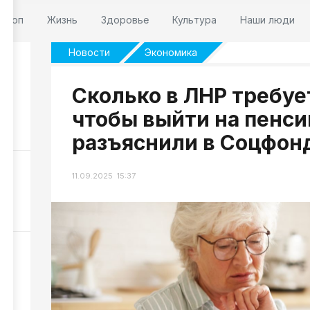
оскоп
Жизнь
Здоровье
Культура
Наши люди
Новости
Экономика
Сколько в ЛНР требуе
 7
чтобы выйти на пенси
226
разъяснили в Соцфон
НР
11.09.2025 15:37
НР
294
и
172