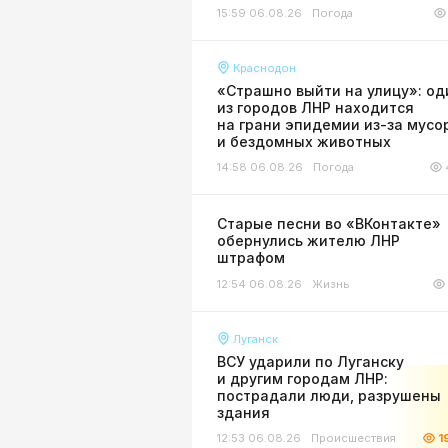
15:59 06.08.26
Погода
Краснодон
«Страшно выйти на улицу»: од
из городов ЛНР находится
на грани эпидемии из-за мусо
и бездомных животных
14:58 06.08.26
Погода
Старые песни во «ВКонтакте»
обернулись жителю ЛНР
штрафом
12:54 06.08.26
Жизнь
Луганск
ВСУ ударили по Луганску
и другим городам ЛНР:
пострадали люди, разрушены
здания
12:53 06.08.26
Происшествия
1