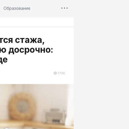
Образование
тся стажа,
ю досрочно:
де
1736