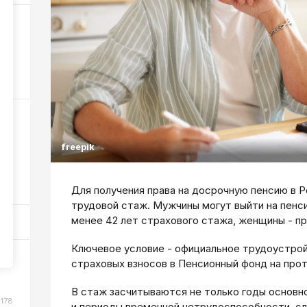
6
326
ном
freepik
104
Для получения права на досрочную пенсию в 
трудовой стаж. Мужчины могут выйти на пенси
менее 42 лет страхового стажа, женщины - пр
Ключевое условие - официальное трудоустро
или
страховых взносов в Пенсионный фонд на про
В стаж засчитываются не только годы основн
178
и периоды временной нетрудоспособности, сл