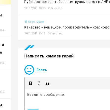
Рубль остается стабильным: курсы валют в ЛНР 
13.10.2021 18:16
Общество
 6
Краснодон
Качество – немецкое, производитель – краснодо
199
26.11.2017 10:13
Общество
сти
ЛА
Написать комментарий
164
Гость
188
 6