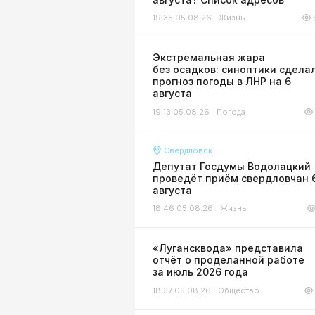
19:35 05.08.26
Жизнь
Экстремальная жара
без осадков: синоптики сдела
прогноз погоды в ЛНР на 6
августа
19:13 05.08.26
Погода
Свердловск
Депутат Госдумы Водолацкий
проведёт приём свердловчан 
августа
18:46 05.08.26
Жизнь
«Лугансквода» представила
отчёт о проделанной работе
за июль 2026 года
18:37 05.08.26
Общество