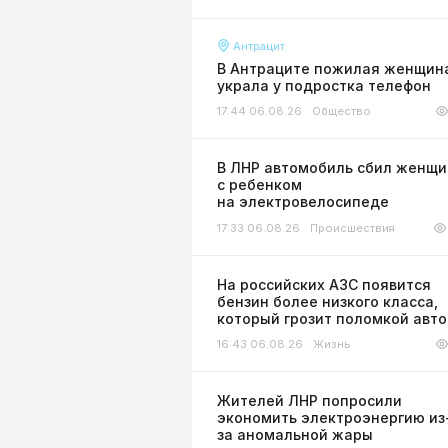
Антрацит
В Антраците пожилая женщин
украла у подростка телефон
17:44 06.08.26
Общество
В ЛНР автомобиль сбил женщи
с ребенком
на электровелосипеде
17:33 06.08.26
Происшествия
На российских АЗС появится
бензин более низкого класса,
который грозит поломкой авт
16:43 06.08.26
Жизнь
Жителей ЛНР попросили
экономить электроэнергию из
за аномальной жары