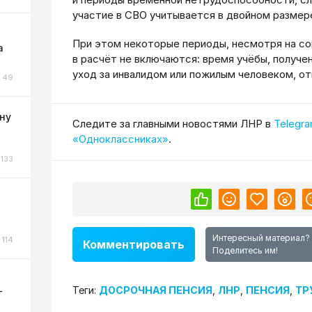
участие в СВО учитывается в двойном размер
При этом некоторые периоды, несмотря на со
а
в расчёт не включаются: время учёбы, получе
уход за инвалидом или пожилым человеком, от
49
ну
Cледите за главными новостями ЛНР в
Telegr
«Одноклассниках»
.
133
о
Интересный материал?
114
Комментировать
Поделитесь им!
Теги:
ДОСРОЧНАЯ ПЕНСИЯ
,
ЛНР
,
ПЕНСИЯ
,
ТР
-