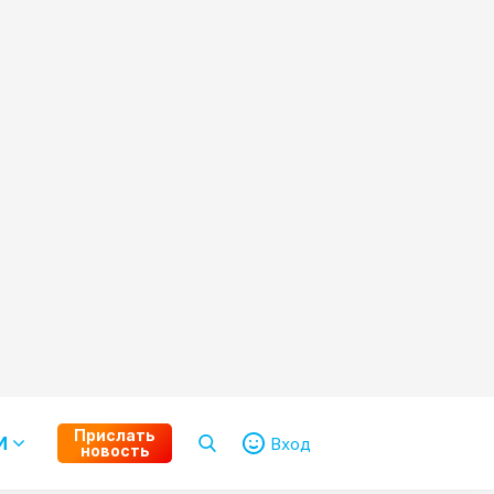
Прислать
И
Вход
новость