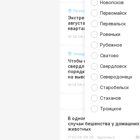
Новопсков
Луганск
Первомайск
Экстренное отключение воды 
августа затронуло многие
Перевальск
кварталы и улицы Луганска
Ровеньки
18:36 06.08.26
Жизнь
Рубежное
Свердловск
Сватово
Чтобы избежать долгов:
свердловчан призвали в сроч
Свердловск
порядке оформить договоры
на вывоз мусора
Северодонецк
18:14 06.08.26
Жизнь
Старобельск
Стаханов
Троицкое
В одном из районов ЛНР выяв
случаи бешенства у домашних
животных
17:52 06.08.26
Здоровье