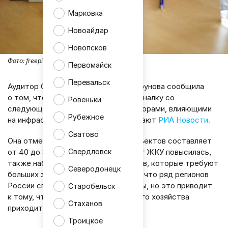
Марковка
Новоайдар
Новопсков
Фото:
freepik
Первомайск
Перевальск
Аудитор Счётной палаты Наталья Трунова сообщила
о том, что индексация цен на коммуналку со
Ровеньки
следующего месяца связана с факторами, влияющими
Рубежное
на инфраструктуру. Об этом сообщают
РИА Новости.
Сватово
Она отметила, что сейчас износ объектов составляет
Свердловск
от 40 до 80%, себестоимость услуг ЖКУ повысилась,
также наблюдается нехватка кадров, которые требуют
Северодонецк
больших зарплат. Трунова добавила, что ряд регионов
России специально занижает тарифы, но это приводит
Старобельск
к тому, что состояние коммунального хозяйства
Стаханов
приходит в упадок.
Троицкое