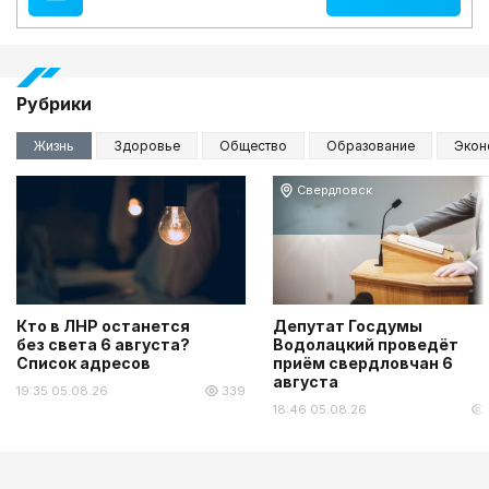
Рубрики
Жизнь
Здоровье
Общество
Образование
Экон
Свердловск
Кто в ЛНР останется
Депутат Госдумы
без света 6 августа?
Водолацкий проведёт
Список адресов
приём свердловчан 6
августа
19:35 05.08.26
339
18:46 05.08.26