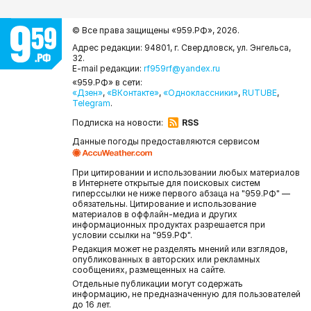
© Все права защищены «959.РФ»,
2026.
Адрес редакции: 94801, г. Свердловск, ул. Энгельса,
32.
E-mail редакции:
rf959rf@yandex.ru
«959.РФ» в сети:
«Дзен»
,
«ВКонтакте»
,
«Одноклассники»
,
RUTUBE
,
Telegram
.
Подписка на новости:
RSS
Данные погоды предоставляются сервисом
При цитировании и использовании любых материалов
в Интернете открытые для поисковых систем
гиперссылки не ниже первого абзаца на "959.РФ" —
обязательны. Цитирование и использование
материалов в оффлайн-медиа и других
информационных продуктах разрешается при
условии ссылки на "959.РФ".
Редакция может не разделять мнений или взглядов,
опубликованных в авторских или рекламных
сообщениях, размещенных на сайте.
Отдельные публикации могут содержать
информацию, не предназначенную для пользователей
до 16 лет.