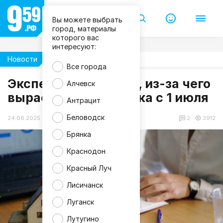
Вы можете выбрать
город, материалы
которого вас
интересуют:
Новости
Экономика
Все города
Эксперт рассказала, из-за чего
Алчевск
вырастет коммуналка с 1 июля
Антрацит
Беловодск
24.06.2025 11:37
2
3912
Брянка
Краснодон
Красный Луч
Лисичанск
Луганск
Лутугино