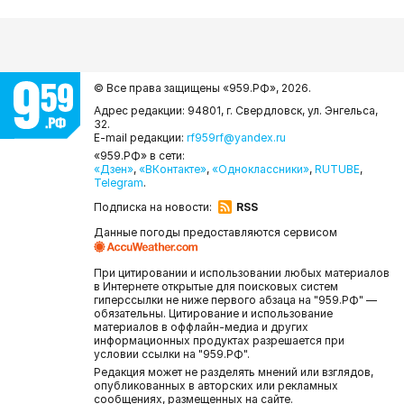
© Все права защищены «959.РФ»,
2026.
Адрес редакции: 94801, г. Свердловск, ул. Энгельса,
32.
E-mail редакции:
rf959rf@yandex.ru
«959.РФ» в сети:
«Дзен»
,
«ВКонтакте»
,
«Одноклассники»
,
RUTUBE
,
Telegram
.
Подписка на новости:
RSS
Данные погоды предоставляются сервисом
При цитировании и использовании любых материалов
в Интернете открытые для поисковых систем
гиперссылки не ниже первого абзаца на "959.РФ" —
обязательны. Цитирование и использование
материалов в оффлайн-медиа и других
информационных продуктах разрешается при
условии ссылки на "959.РФ".
Редакция может не разделять мнений или взглядов,
опубликованных в авторских или рекламных
сообщениях, размещенных на сайте.