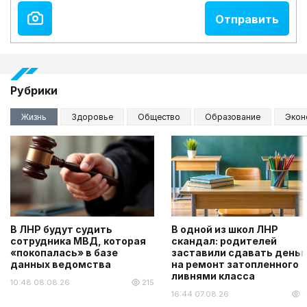
Рубрики
Жизнь
Здоровье
Общество
Образование
Экон
В ЛНР будут судить
В одной из школ ЛНР
сотрудника МВД, которая
скандал: родителей
«покопалась» в базе
заставили сдавать деньг
данных ведомства
на ремонт затопленного
ливнями класса
10:48 08.08.26
215
16:44 07.08.26
5