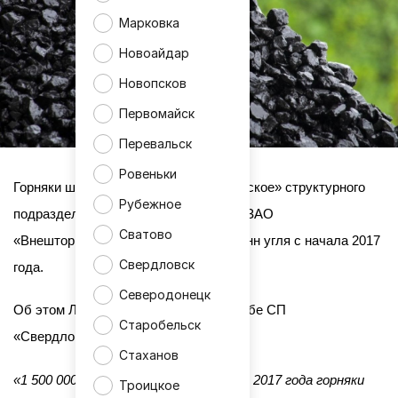
Марковка
Новоайдар
Новопсков
Первомайск
Перевальск
Ровеньки
Горняки шахтоуправления «Свердловское» структурного
Рубежное
подразделения «Свердловантрацит» ЗАО
Сватово
«Внешторгсервис» добыли 1,5 млн тонн угля с начала 2017
Свердловск
года.
Северодонецк
Об этом ЛИЦ сообщили в пресс-службе СП
Старобельск
«Свердловантрацит».
Стаханов
«1 500 000 тонн угля добыли с начала 2017 года горняки
Троицкое