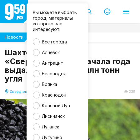
Вы можете выбрать
город, материалы
которого вас
интересуют:
Новости
Экономика
Все города
Шахтоуправление
Алчевск
«Свердловское» с начала года
Антрацит
выдало на-гора 1,5 млн тонн
Беловодск
угля
Брянка
Свердловск
20.12.2017 16:40
235
Краснодон
Красный Луч
Лисичанск
Луганск
Лутугино