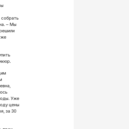
вы
о собрать
на. – Мы
 решили
уже
упить
икюр.
дим
м
евна,
лось
годы. Уже
году цены
я, за 30