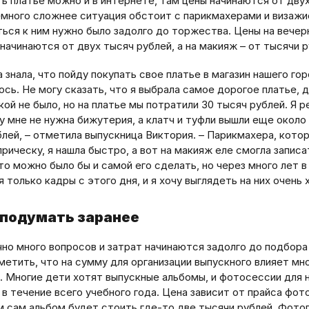
ь платье можно и в интернете, там цены начинаются от дву
емного сложнее ситуация обстоит с парикмахерами и визажи
ться к ним нужно было задолго до торжества. Цены на вече
начинаются от двух тысяч рублей, а на макияж – от тысячи р
а знала, что пойду покупать свое платье в магазин нашего гор
ось. Не могу сказать, что я выбрала самое дорогое платье, д
кой не было, но на платье мы потратили 30 тысяч рублей. Я р
у мне не нужна бижутерия, а клатч и туфли вышли еще около
блей, – отметила выпускница Виктория. – Парикмахера, кото
рическу, я нашла быстро, а вот на макияж еле смогла записа
о можно было бы и самой его сделать, но через много лет в
 только кадры с этого дня, и я хочу выглядеть на них очень 
 подумать заранее
но много вопросов и затрат начинаются задолго до подбора
метить, что на сумму для организации выпускного влияет мн
. Многие дети хотят выпускные альбомы, и фотосессии для 
в течение всего учебного года. Цена зависит от прайса фот
м сам альбом будет стоить где-то две тысячи рублей. Фото