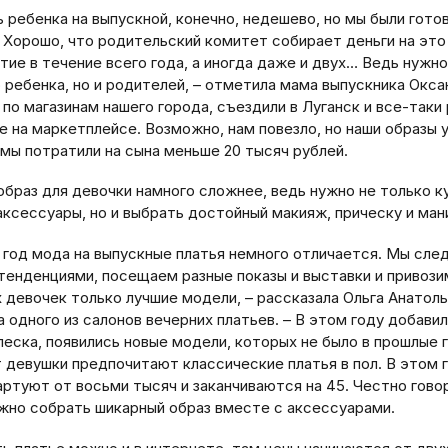
 ребенка на выпускной, конечно, недешево, но мы были гото
. Хорошо, что родительский комитет собирает деньги на это
тие в течение всего года, а иногда даже и двух… Ведь нужн
 ребенка, но и родителей, – отметила мама выпускника Окса
по магазинам нашего города, съездили в Луганск и все-таки
е на маркетплейсе. Возможно, нам повезло, но наши образы 
 мы потратили на сына меньше 20 тысяч рублей.
образ для девочки намного сложнее, ведь нужно не только к
аксессуары, но и выбрать достойный макияж, прическу и ман
 год мода на выпускные платья немного отличается. Мы сле
 тенденциями, посещаем разные показы и выставки и привози
 девочек только лучшие модели, – рассказала Ольга Анатоль
 одного из салонов вечерних платьев. – В этом году добави
леска, появились новые модели, которых не было в прошлые 
т девушки предпочитают классические платья в пол. В этом 
артуют от восьми тысяч и заканчиваются на 45. Честно говор
жно собрать шикарный образ вместе с аксессуарами.