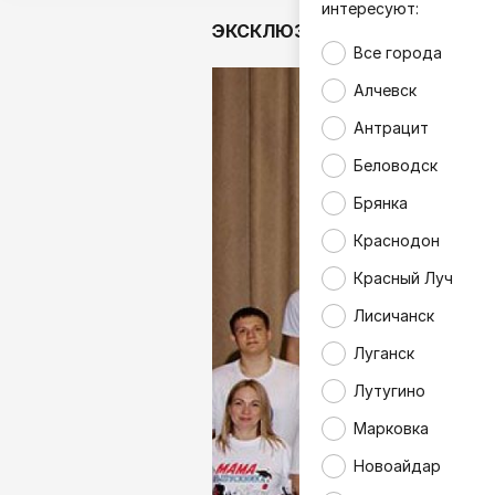
интересуют:
ЭКСКЛЮЗИВ
Аналитика
Все города
Алчевск
Антрацит
Беловодск
Брянка
Краснодон
Красный Луч
Лисичанск
Луганск
Лутугино
Марковка
Новоайдар