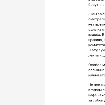
берут в о
– Мы смог
смотрели
нет врем
одна из м
класса. В
правило,
комитета
В эту сум
ленты и 
Особое м
большинс
начинаетс
Не все ш
в таком с
кафе нах
за собой