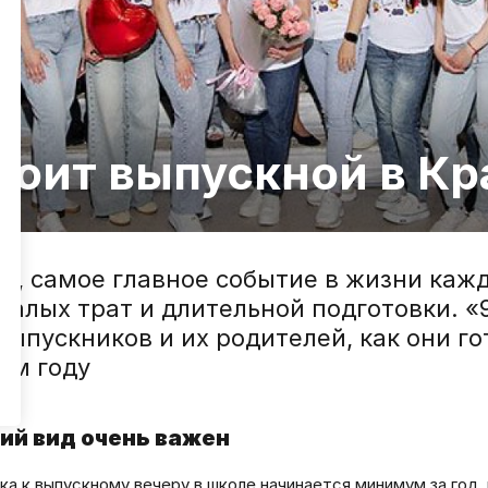
тоит выпускной в К
й, самое главное событие в жизни каж
малых трат и длительной подготовки. «
выпускников и их родителей, как они го
ем году
ий вид очень важен
ка к выпускному вечеру в школе начинается минимум за год,