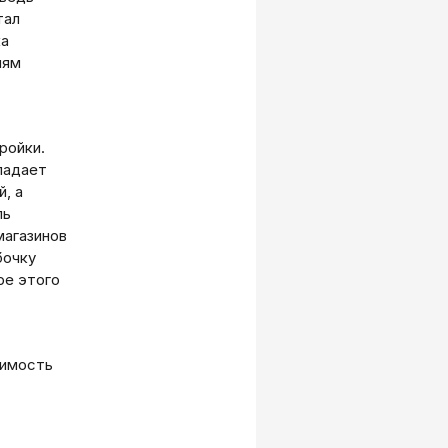
тал
ка
ням
ройки.
падает
, а
ль
магазинов
бочку
ре этого
оимость