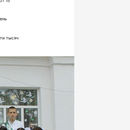
от 15
день
яти тысяч