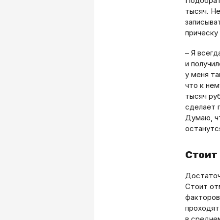
Подобрат
тысяч. Н
записыва
прическу 
– Я всегд
и получил
у меня та
что к нем
тысяч ру
сделает п
Думаю, чт
останутся
Стоит
Достаточ
Стоит от
факторов
проходят 
в средне