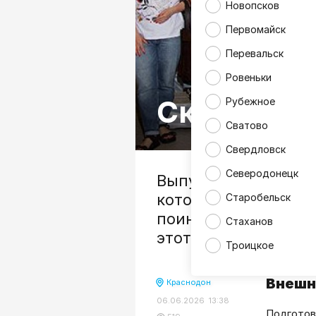
Новопсков
Первомайск
Перевальск
Ровеньки
Сколько с
Рубежное
Сватово
Свердловск
Северодонецк
Выпускной – пожалу
которое требует не
Старобельск
поинтересовался у 
Стаханов
этот день в нынешн
Троицкое
Внешн
Краснодон
06.06.2026 13:38
Подготов