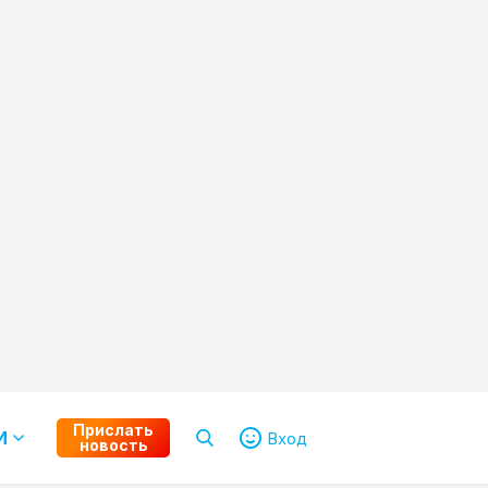
Прислать
И
Вход
новость