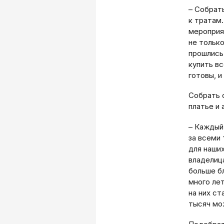
– Собрать
к тратам
мероприя
не только
прошлись 
купить вс
готовы, и
Собрать 
платье и 
– Каждый
за всеми
для наших
владелица
больше б
много ле
на них ст
тысяч мо