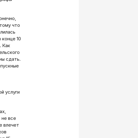
онечно,
отому что
елилась
 конце 10
. Как
ельского
ны сдать.
ыпускные
й услуги
ах,
 не все
е влечет
ков