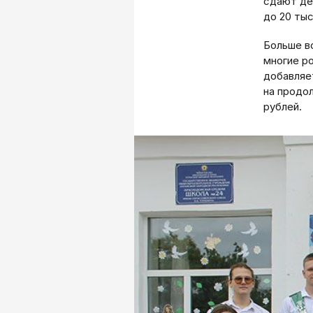
сдают ден
до 20 тыс
Больше в
многие р
добавляе
на продо
рублей.