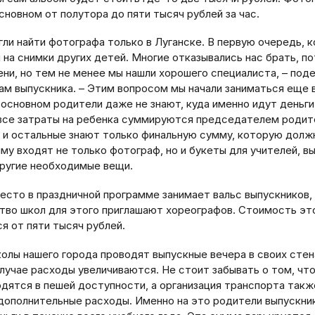
сновном от полутора до пяти тысяч рублей за час.
ли найти фотографа только в Луганске. В первую очередь, к
 на снимки других детей. Многие отказывались нас брать, п
ени, но тем не менее мы нашли хорошего специалиста, – под
ам выпускника. – Этим вопросом мы начали заниматься еще в
 основном родители даже не знают, куда именно идут деньги
 все затраты на ребенка суммируются председателем родит
 и остальные знают только финальную сумму, которую долж
му входят не только фотограф, но и букеты для учителей, в
другие необходимые вещи.
есто в праздничной программе занимает вальс выпускников,
тво школ для этого приглашают хореографов. Стоимость это
я от пяти тысяч рублей.
колы нашего города проводят выпускные вечера в своих стен
лучае расходы увеличиваются. Не стоит забывать о том, что
одятся в пешей доступности, а организация транспорта такж
 дополнительные расходы. Именно на это родители выпускни