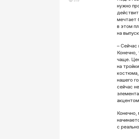
519
нужно пр
действит
мечтает 
в этом пл
на выпуск
– Сейчас 
Конечно,
чаще. Цен
на тройки
костюма, 
нашего го
сейчас не
элемента
акцентом
Конечно,
начинает
с реально