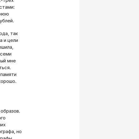
х-трех
стами:
рнюю
ублей.
ода, так
а и цели
ешила,
 семи
рый мне
ться.
 памяти
хорошо.
 образов.
ого
них
ографа, но
графы