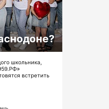
раснодоне?
дого школьника,
959.РФ»
товятся встретить
 ведь