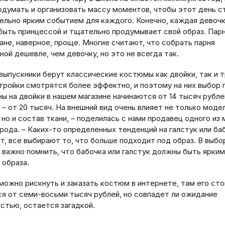
одумать и организовать массу моментов, чтобы этот день с
ельно ярким событием для каждого. Конечно, каждая девоч
быть принцессой и тщательно продумывает свой образ. Пар
ане, наверное, проще. Многие считают, что собрать парня
ной дешевле, чем девочку, но это не всегда так.
выпускники берут классические костюмы как двойки, так и т
 тройки смотрятся более эффектно, и поэтому на них выбор 
ы на двойки в нашем магазине начинаются от 14 тысяч рублей
 – от 20 тысяч. На внешний вид очень влияет не только моде
но и состав ткани, – поделилась с нами продавец одного из 
рода. – Каких-то определенных тенденций на галстук или ба
т, все выбирают то, что больше подходит под образ. В выбо
 важно помнить, что бабочка или галстук должны быть ярким
 образа.
 можно рискнуть и заказать костюм в интернете, там его ст
ся от семи-восьми тысяч рублей, но совпадет ли ожидание
стью, остается загадкой.