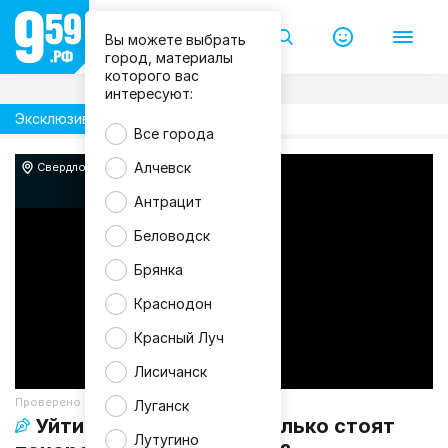
Вы можете выбрать
город, материалы
которого вас
интересуют:
Эксклюзив
Проверено
Все города
Алчевск
Свердловск
Антрацит
Беловодск
Брянка
Краснодон
Красный Луч
Лисичанск
Проверено
Луганск
Уйти достойно, или сколько стоят
Лутугино