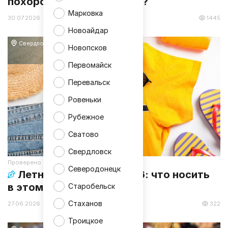
похороны в Свердловске?
Марковка
30.07.2026 12:43
1445
Новоайдар
Свердловск
Новопсков
Первомайск
Перевальск
Ровеньки
Рубежное
Сватово
Свердловск
Проверено
Северодонецк
Летний гардероб – 2026: что носить
в этом сезоне
Старобельск
Стаханов
27.06.2026 13:20
322
Троицкое