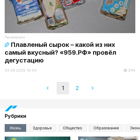
Проверено
Плавленый сырок – какой из них
самый вкусный? «959.РФ» провёл
дегустацию
02.08.2025 10:54
2114
1
2
Рубрики
Жизнь
Здоровье
Общество
Образование
Экон