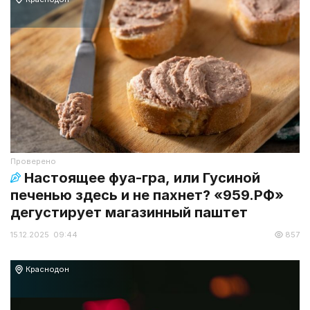
Проверено
Настоящее фуа-гра, или Гусиной
печенью здесь и не пахнет? «959.РФ»
дегустирует магазинный паштет
15.12.2025 09:44
857
Краснодон