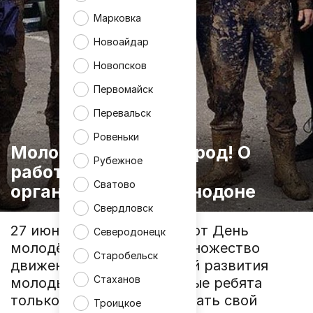
Марковка
Новоайдар
Новопсков
Первомайск
Перевальск
Ровеньки
Молодые меняют город! О
Рубежное
работе молодёжных
Сватово
организаций в Краснодоне
Свердловск
27 июня в России отмечают День
Северодонецк
молодёжи. Сейчас есть множество
Старобельск
движений и возможностей развития
Стаханов
молодых людей. Некоторые ребята
только начинают раскрывать свой
Троицкое