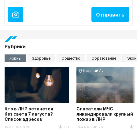
Рубрики
Жизнь
Здоровье
Общество
Образование
Экон
Красный Луч
Кто в ЛНР останется
Спасатели МЧС
без света 7 августа?
ликвидировали крупный
Список адресов
пожар в ЛНР
19:33 06.08.26
331
18:44 06.08.26
2