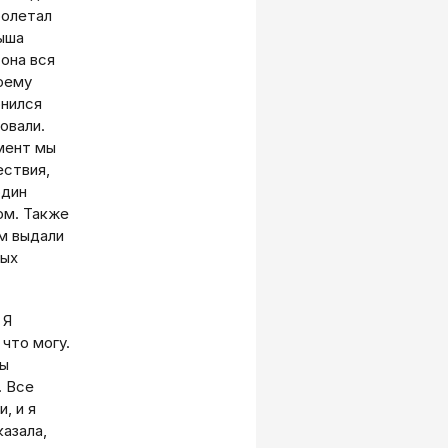
ролетал
рыша
 она вся
воему
онился
овали.
мент мы
ствия,
один
ом. Также
м выдали
вых
 Я
 что могу.
мы
. Все
, и я
казала,