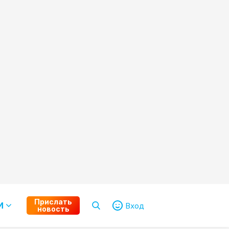
Прислать
И
Вход
новость