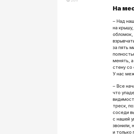
2011
На ме
– Над на
на крышу
обломок, 
взрывчат
за пять м
полность
менять, а
стену со 
У нас ме
– Все нач
что упаде
видимости
треск, п
соседи в
с нашей у
звонили, 
и только 