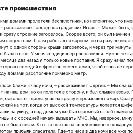
сте происшествия
шими домами пролетели беспилотники, но непонятно, что име
, – рассказывает сосед пострадавших Игорь. – Может быть, 
и сразу строение загорелось. Скорее всего, он был начинен
ым веществом. Я сам работал пожарным, но ни разу не видел
инут с одной стороны крыши загорелось, и через три минуты
ю была в огне. У меня кондиционер расплавился. Нужно четы
 месяца два назад я только новые поставил. Я сразу начал по
стороны соседей и фронтон своего дома, чтоб огонь не пере
жду домами расстояние примерно метр.
алось ближе к часу ночи, – рассказывает Сергей. – Мы снача
т на наш дом, но он полетел в сторону, и был слышен взрыв. 
, осколок от дрона упал на крышу и произошел пожар. Сразу
охожий на тот, когда от высокой температуры лопается шифе
ышли на улицу, а над домом уже был огромный столб пламени
лицы и с соседней начали вызывать МЧС. Мы, наверное, мину
но не было связи. Кто-то поехал на своей машине в пожарную
потом прибыли спасатели. Где-то часа в два ночи все уже п