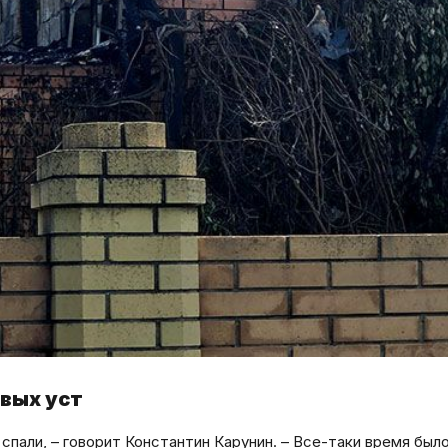
рвых уст
спали, – говорит Константин Карунин. – Все-таки время был