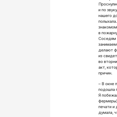
Проснули
и по звук
нашего до
полыхала.
знакомом
в пожарн
Соседям 
занимаем
делают ф
из свиде
во вторн
акт, кот
причин.
– В окне 
подошла п
Я побежал
фермеры).
печати и 
думала, ч