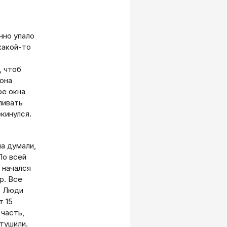
нно упало
какой-то
, чтоб
 она
ре окна
ливать
кинулся.
ла думали,
По всей
 начался
р. Все
. Люди
т 15
 часть,
отушили.