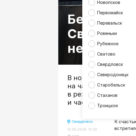
Новопсков
Первомайск
Беспилотн
Перевальск
Свердлов
Ровеньки
недалеко 
Рубежное
Сватово
Свердловск
Северодонецк
В ночь со 2 на 3 и
на частный жилой д
Старобельск
в результате чего 
Стаханов
и частично первый
Троицкое
К счасть
Свердловск
встретил
12.06.2026 13:20