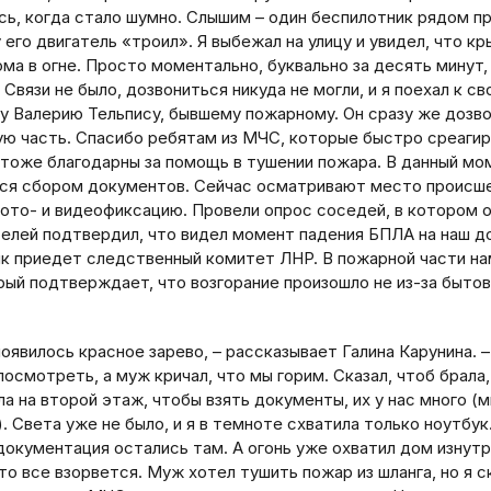
сь, когда стало шумно. Слышим – один беспилотник рядом п
у его двигатель «троил». Я выбежал на улицу и увидел, что к
ма в огне. Просто моментально, буквально за десять минут,
 Связи не было, дозвониться никуда не могли, и я поехал к с
у Валерию Тельпису, бывшему пожарному. Он сразу же дозв
ую часть. Спасибо ребятам из МЧС, которые быстро среагир
тоже благодарны за помощь в тушении пожара. В данный мо
ся сбором документов. Сейчас осматривают место происше
ото- и видеофиксацию. Провели опрос соседей, в котором 
телей подтвердил, что видел момент падения БПЛА на наш д
ик приедет следственный комитет ЛНР. В пожарной части на
орый подтверждает, что возгорание произошло не из-за быто
появилось красное зарево, – рассказывает Галина Карунина. –
осмотреть, а муж кричал, что мы горим. Сказал, чтоб брала,
а на второй этаж, чтобы взять документы, их у нас много (
 Света уже не было, и я в темноте схватила только ноутбук
документация остались там. А огонь уже охватил дом изнутри
то все взорвется. Муж хотел тушить пожар из шланга, но я с