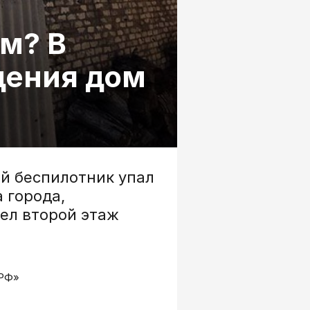
м? В
дения дом
ий беспилотник упал
 города,
рел второй этаж
.РФ»