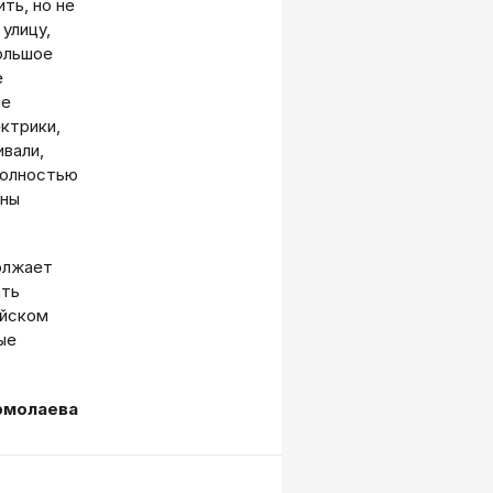
ть, но не
 улицу,
большое
е
не
ектрики,
ивали,
полностью
ины
олжает
ать
ийском
ые
рмолаева