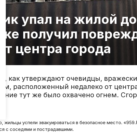
ик упал на жилой до
ске получил повреж
от центра города
юня, как утверждают очевидцы, вражеск
ом, расположенный недалеко от центра
здание тут же было охвачено огнем. Сго
ю, жильцы успели эвакуироваться в безопасное место. «959
ся с соседями и пострадавшими.