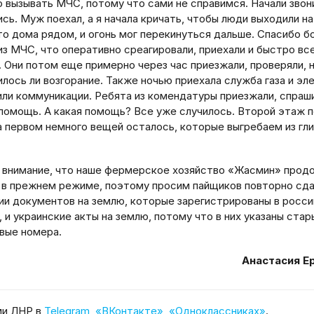
 вызывать МЧС, потому что сами не справимся. Начали звони
сь. Муж поехал, а я начала кричать, чтобы люди выходили на
то дома рядом, и огонь мог перекинуться дальше. Спасибо 
из МЧС, что оперативно среагировали, приехали и быстро вс
. Они потом еще примерно через час приезжали, проверяли, 
лось ли возгорание. Также ночью приехала служба газа и эл
или коммуникации. Ребята из комендатуры приезжали, спраш
 помощь. А какая помощь? Все уже случилось. Второй этаж 
на первом немного вещей осталось, которые выгребаем из гл
внимание, что наше фермерское хозяйство «Жасмин» прод
 в прежнем режиме, поэтому просим пайщиков повторно сд
ии документов на землю, которые зарегистрированы в росс
 и украинские акты на землю, потому что в них указаны стар
вые номера.
Анастасия Е
ми ЛНР в
Telegram
,
«ВКонтакте»
,
«Одноклассниках»
.