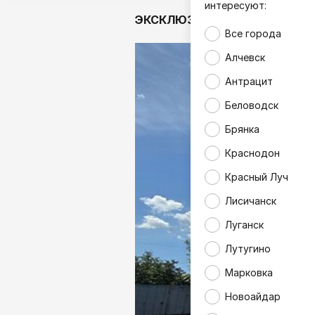
интересуют:
ЭКСКЛЮЗИВ
Аналитика
Все города
Алчевск
Антрацит
Беловодск
Брянка
Краснодон
Красный Луч
Лисичанск
Луганск
Лутугино
Марковка
Новоайдар