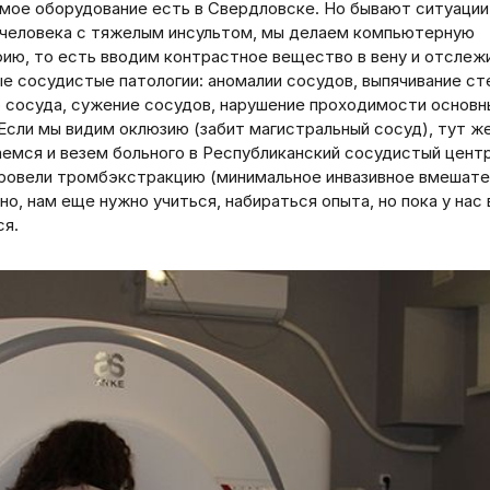
мое оборудование есть в Свердловске. Но бывают ситуации,
 человека с тяжелым инсультом, мы делаем компьютерную
фию, то есть вводим контрастное вещество в вену и отслеж
е сосудистые патологии: аномалии сосудов, выпячивание ст
о сосуда, сужение сосудов, нарушение проходимости основн
 Если мы видим оклюзию (забит магистральный сосуд), тут ж
аемся и везем больного в Республиканский сосудистый цент
провели тромбэкстракцию (минимальное инвазивное вмешате
но, нам еще нужно учиться, набираться опыта, но пока у нас
ся.