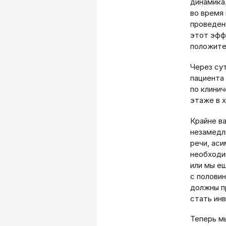
динамика
во время 
проведен
этот эфф
положите
Через су
пациента
по клини
этаже в 
Крайне в
незамедл
речи, аси
необходи
или мы е
с полови
должны п
стать ин
Теперь м