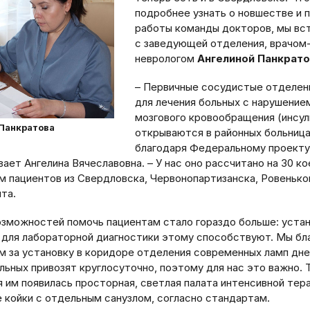
подробнее узнать о новшестве и 
работы команды докторов, мы вс
с заведующей отделения, врачом
неврологом
Ангелиной Панкрато
– Первичные сосудистые отделен
для лечения больных с нарушение
мозгового кровообращения (инсул
 Панкратова
открываются в районных больниц
благодаря Федеральному проекту,
ает Ангелина Вячеславовна. – У нас оно рассчитано на 30 ко
м пациентов из Свердловска, Червонопартизанска, Ровенько
та.
озможностей помочь пациентам стало гораздо больше: устан
 для лабораторной диагностики этому способствуют. Мы бл
м за установку в коридоре отделения современных ламп дне
льных привозят круглосуточно, поэтому для нас это важно. 
я им появилась просторная, светлая палата интенсивной тер
е койки с отдельным санузлом, согласно стандартам.