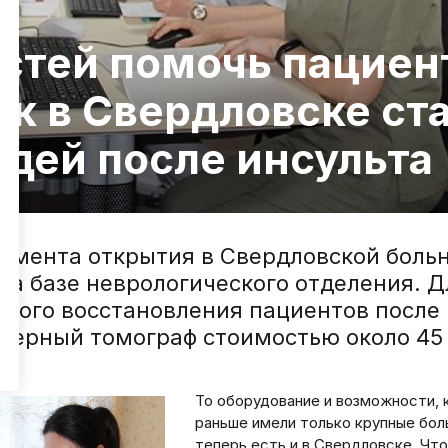
стей помочь пациен
ак в Свердловске ст
юдей после инсульта
омента открытия в Свердловской больн
на базе неврологического отделения. 
ного восстановления пациентов после 
терный томограф стоимостью около 45
То оборудование и возможности,
раньше имели только крупные бол
теперь есть и в Свердловске. Чт