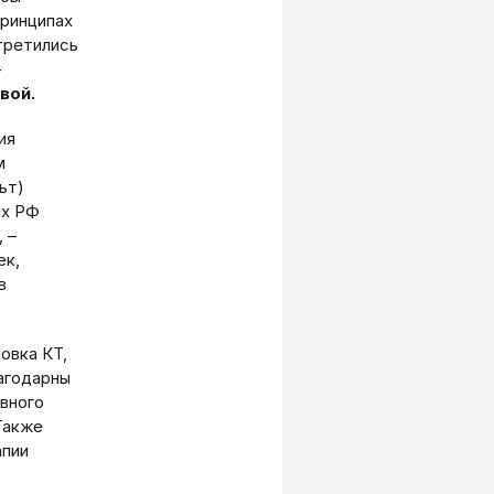
принципах
третились
-
вой.
ия
м
ьт)
ах РФ
 –
ек,
в
овка КТ,
агодарны
вного
Также
апии