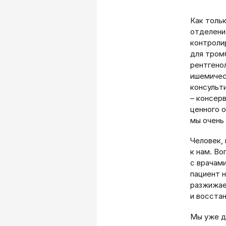
Как толь
отделени
контроли
для тром
рентгено
ишемичес
консульт
– консер
ценного 
мы очень
Человек,
к нам. В
с врачам
пациент 
разжижае
и восста
Мы уже д