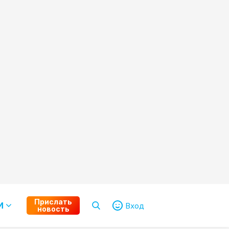
Прислать
И
Вход
новость