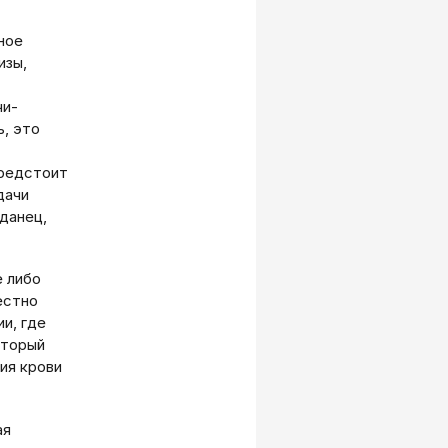
ное
изы,
чи-
, это
предстоит
дачи
данец,
е либо
естно
и, где
оторый
ия крови
ая