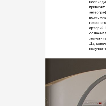
необходи
привозят
ангеогра
возможны
головног
артерий.
созванив
хирурги 
Да, конеч
получает