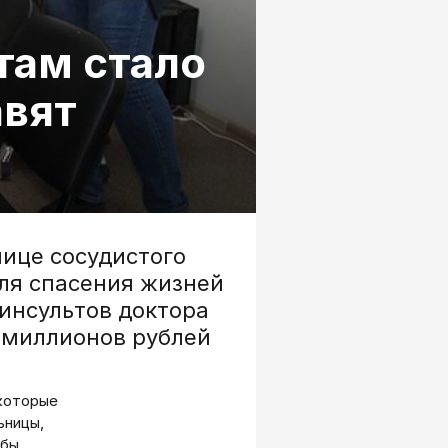
там стало
авят
ице сосудистого
Для спасения жизней
инсультов доктора
 миллионов рублей
 которые
ьницы,
обы