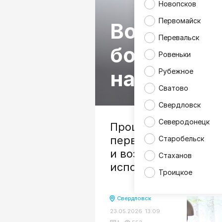
Новопсков
Первомайск
Возможно
Перевальск
больше: к
Ровеньки
на ноги л
Рубежное
Сватово
Свердловск
Северодонецк
Прошло полгода с м
первичного центра 
Старобельск
и возможного успеш
Стаханов
используют компью
Троицкое
Свердловск
23.05.2026 13:09