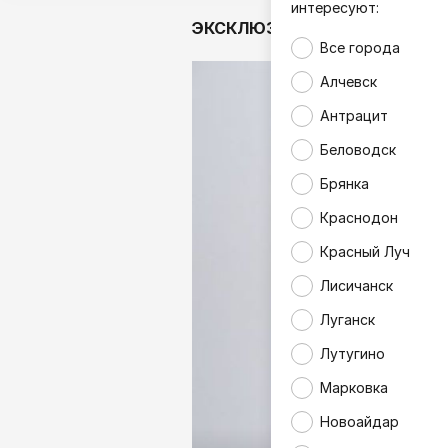
интересуют:
ЭКСКЛЮЗИВ
Аналитика
Все города
Алчевск
Антрацит
Беловодск
Брянка
Краснодон
Красный Луч
Лисичанск
Луганск
Лутугино
Марковка
Новоайдар