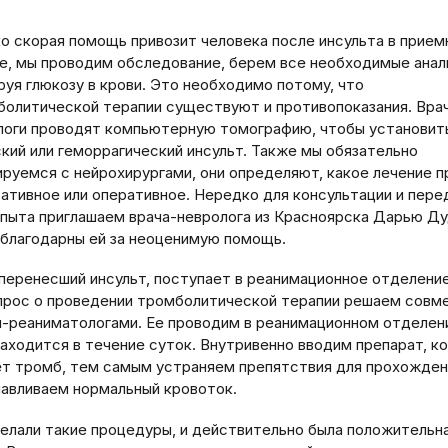
ко скорая помощь привозит человека после инсульта в прием
е, мы проводим обследование, берем все необходимые анал
руя глюкозу в крови. Это необходимо потому, что
болитической терапии существуют и противопоказания. Вра
логи проводят компьютерную томографию, чтобы установить
кий или геморрагический инсульт. Также мы обязательно
ируемся с нейрохирургами, они определяют, какое лечение 
вативное или оперативное. Нередко для консультации и пере
опыта приглашаем врача-невролога из Красноярска Дарью Ду
 благодарны ей за неоценимую помощь.
 перенесший инсульт, поступает в реанимационное отделени
опрос о проведении тромболитической терапии решаем совм
и-реаниматологами. Ее проводим в реанимационном отделени
находится в течение суток. Внутривенно вводим препарат, к
т тромб, тем самым устраняем препятствия для прохожден
навливаем нормальный кровоток.
елали такие процедуры, и действительно была положительн