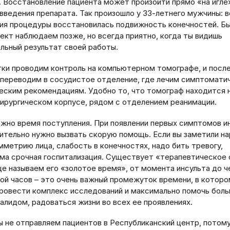
. Восстановление пациента может произойти прямо «на игле»
введения препарата. Так произошло у 33-летнего мужчины: 
ия процедуры восстановилась подвижность конечностей. Бы
ект наблюдаем позже, но всегда приятно, когда ты видишь
льный результат своей работы.
тки проводим контроль на компьютерном томографе, и после
 переводим в сосудистое отделение, где лечим симптомати
ческим рекомендациям. Удобно то, что томограф находится 
хирургическом корпусе, рядом с отделением реанимации.
ажно время поступления. При появлении первых симптомов и
ительно нужно вызвать скорую помощь. Если вы заметили н
мметрию лица, слабость в конечностях, надо бить тревогу,
ма срочная госпитализация. Существует «терапевтическое 
ще называем его «золотое время», от момента инсульта до 
ной часов – это очень важный промежуток времени, в котор
ровести комплекс исследований и максимально помочь боль
валидом, радоваться жизни во всех ее проявлениях.
ы не отправляем пациентов в Республиканский центр, потому