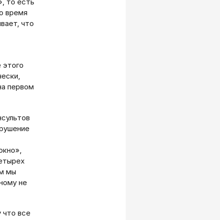
, то есть
во время
вает, что
 этого
чески,
на первом
нсультов
арушение
окно»,
четырех
ом мы
ному не
 что все