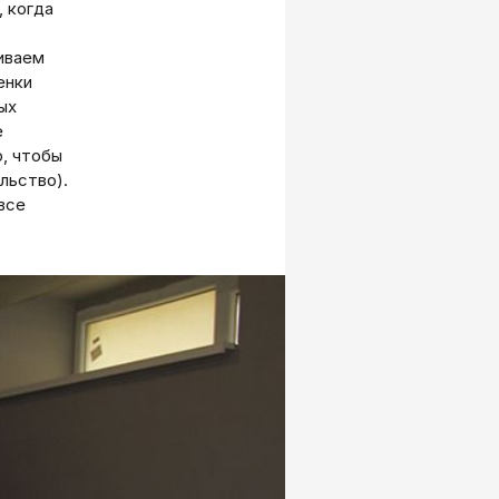
 когда
иваем
енки
ых
е
р, чтобы
льство).
 все