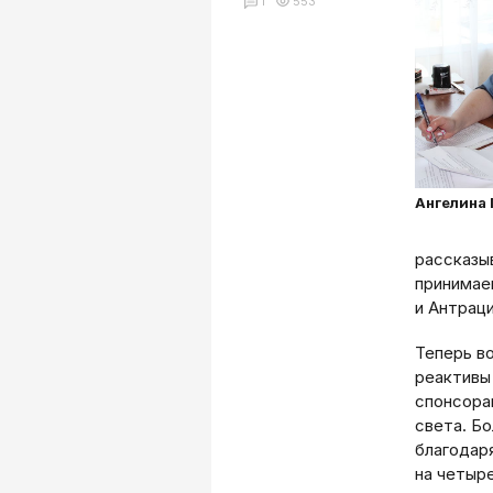
1
553
Ангелина
рассказыв
принимае
и Антраци
Теперь в
реактивы
спонсора
света. Бо
благодар
на четыр