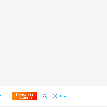
Прислать
И
Вход
новость