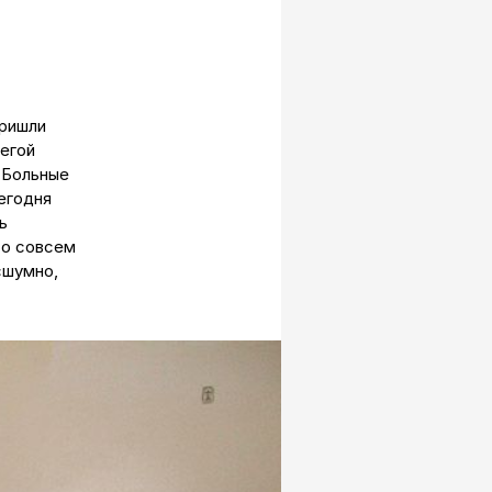
пришли
легой
 Больные
егодня
ь
то совсем
сшумно,