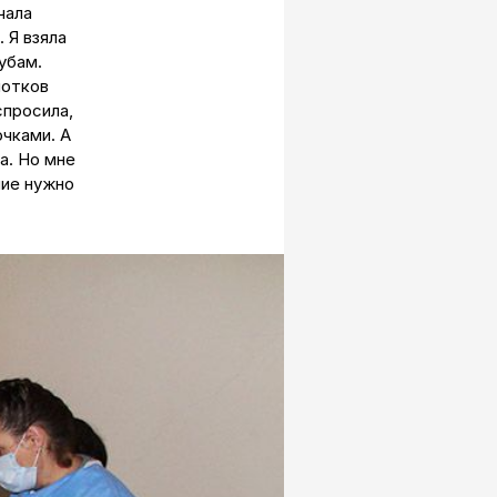
чала
 Я взяла
убам.
лотков
спросила,
очками. А
а. Но мне
ние нужно