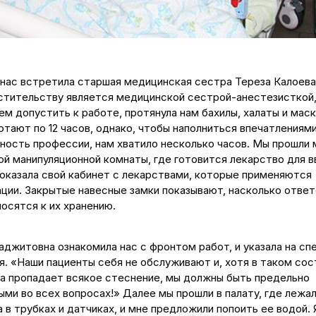
 нас встретила старшая медицинская сестра Тереза Калоева
стительству является медицинской сестрой-анестезисткой,
м допустить к работе, протянула нам бахилы, халаты и маск
тают по 12 часов, однако, чтобы наполниться впечатлениями
ность профессии, нам хватило несколько часов. Мы прошли
ой манипуляционной комнаты, где готовится лекарство для в
показала свой кабинет с лекарствами, которые применяются
ации. Закрытые навесные замки показывают, насколько отве
носятся к их хранению.
аджитовна ознакомила нас с фронтом работ, и указала на сп
я. «Наши пациенты себя не обслуживают и, хотя в таком сос
ка пропадает всякое стеснение, мы должны быть предельно
ми во всех вопросах!» Далее мы прошли в палату, где лежа
 в трубках и датчиках, и мне предложили попоить ее водой. 