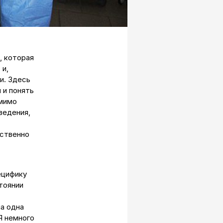
, которая
 и,
и. Здесь
 и понять
 мимо
ведения,
тственно
ецифику
тоянии
ла одна
Я немного