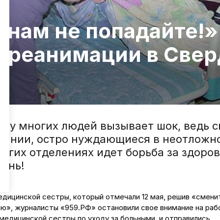
 нам не попадайте!»
 реанимации в Све
» у многих людей вызывает шок, ведь 
тоянии, остро нуждающиеся в неотложн
ругих отделениях идет борьба за здоров
изнь!
едицинской сестры, который отмечали 12 мая, решив «смени
ю», журналисты «959.РФ» остановили свое внимание на раб
медицинской сестры по уходу за больными, и отправились