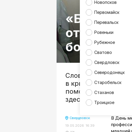
Новопсков
Первомайск
«Больше к
Перевальск
отделения
Ровеньки
больнице
Рубежное
Сватово
Свердловск
Северодонецк
Слово «реанимация
в критическом сос
Старобельск
помощи. И если в д
Стаханов
здесь борются за ж
Троицкое
В День м
Свердловск
професси
19.05.2026 16:39
младшей 