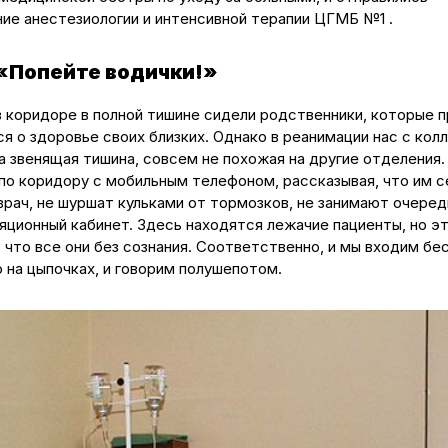
ние анестезиологии и интенсивной терапии ЦГМБ №1 .
 «Попейте водички!»
 в коридоре в полной тишине сидели родственники, которые 
я о здоровье своих близких. Однако в реанимации нас с кол
а звенящая тишина, совсем не похожая на другие отделения.
 по коридору с мобильным телефоном, рассказывая, что им с
врач, не шуршат кульками от тормозков, не занимают очеред
ляционный кабинет. Здесь находятся лежачие пациенты, но э
, что все они без сознания. Соответственно, и мы входим бе
о на цыпочках, и говорим полушепотом.