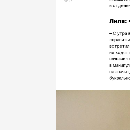
771
в отделе
Лиля:
– С утра
справитьс
встретил
не ходят
назначил 
в манипу
не значит
буквальн