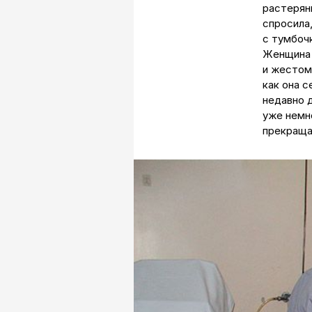
растерянн
спросила,
с тумбочк
Женщина 
и жестом
как она с
недавно д
уже немно
прекраща