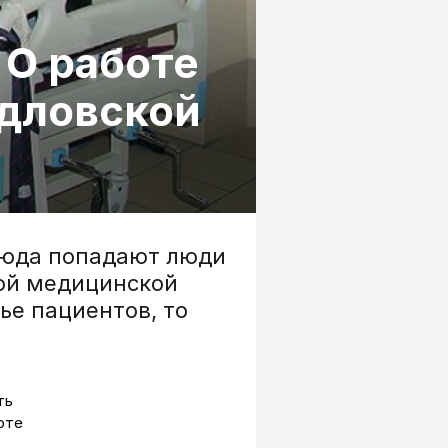
 О работе
рдловской
сюда попадают люди
ой медицинской
ье пациентов, то
ть
оте