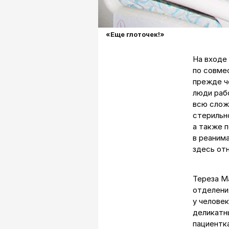
«Еще глоточек!»
На входе
по совме
прежде че
люди рабо
всю слож
стерильн
а также 
в реаним
здесь от
Тереза М
отделени
у челове
деликатны
пациентка