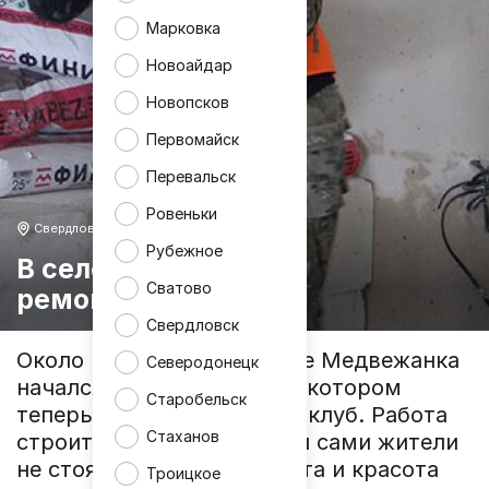
Марковка
Новоайдар
Новопсков
Первомайск
Перевальск
Ровеньки
Свердловск
Рубежное
В селе Медвежанка
Сватово
ремонтируют клуб
Свердловск
Около месяца назад в селе Медвежанка
Северодонецк
начался ремонт здания, в котором
Старобельск
теперь будет расположен клуб. Работа
Стаханов
строителей спорится, но и сами жители
не стоят в стороне: чистота и красота
Троицкое