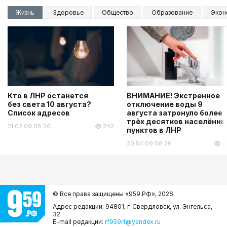
Жизнь
Здоровье
Общество
Образование
Экон
Кто в ЛНР останется
ВНИМАНИЕ! Экстренное
без света 10 августа?
отключение воды 9
Список адресов
августа затронуло более
трёх десятков населённы
21:02 09.08.26
242
пунктов в ЛНР
20:54 09.08.26
3
© Все права защищены «959.РФ»,
2026.
Адрес редакции: 94801, г. Свердловск, ул. Энгельса,
32.
E-mail редакции:
rf959rf@yandex.ru