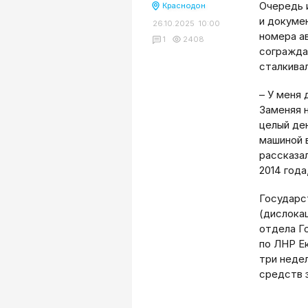
Очередь 
Краснодон
и докуме
26.10.2025 10:00
номера а
1
2408
согражда
сталкива
– У меня 
Заменяя 
целый де
машиной в
рассказа
2014 года
Государс
(дислока
отдела Г
по ЛНР Е
три неде
средств 