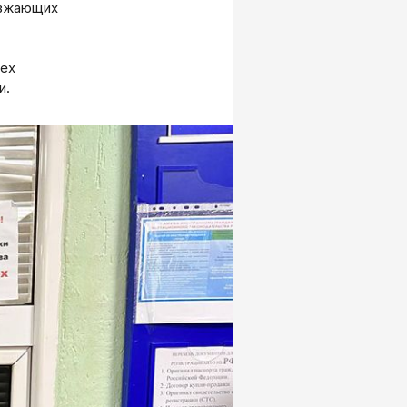
иезжающих
сех
и.