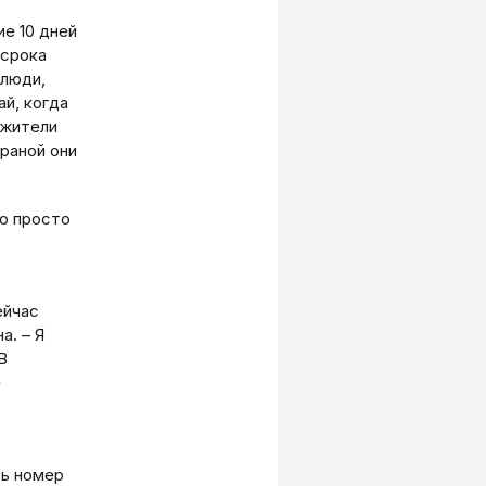
ие 10 дней
 срока
 люди,
й, когда
 жители
раной они
то просто
ейчас
а. – Я
В
е
ть номер