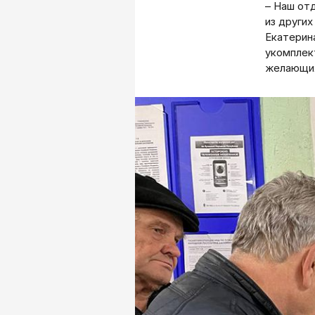
– Наш от
из других
Екатерин
укомплек
желающих