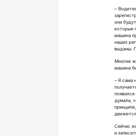
– Водител
зарегист
они буду
которые 
машина п
наших ре
выданы: 
Многие ж
машина б
– Я сама 
получаетс
появился 
думала, ч
принципе,
движется
Сейчас е
и записат