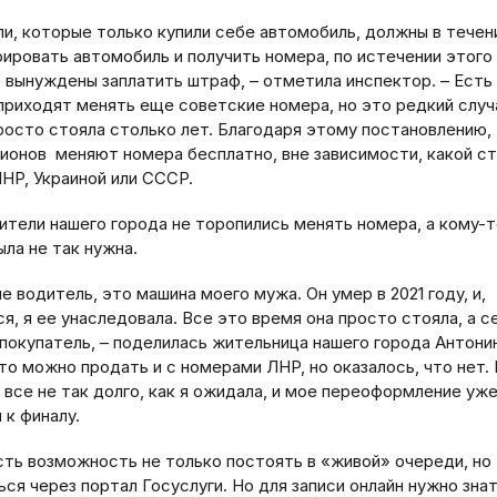
и, которые только купили себе автомобиль, должны в течен
рировать автомобиль и получить номера, по истечении этого
т вынуждены заплатить штраф, – отметила инспектор. – Есть
приходят менять еще советские номера, но это редкий случа
росто стояла столько лет. Благодаря этому постановлению,
гионов меняют номера бесплатно, вне зависимости, какой ст
ЛНР, Украиной или СССР.
ители нашего города не торопились менять номера, а кому­-
ыла не так нужна.
не водитель, это машина моего мужа. Он умер в 2021 году, и,
я, я ее унаследовала. Все это время она просто стояла, а с
покупатель, – поделилась жительница нашего города Антонин
то можно продать и с номерами ЛНР, но оказалось, что нет. 
 все не так долго, как я ожидала, и мое переоформление уж
 к финалу.
сть возможность не только постоять в «живой» очереди, но
ься через портал Госуслуги. Но для записи онлайн нужно зна