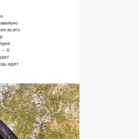
ию
равильно
рее всего
ер
олдня
. – К
дает
едь идет