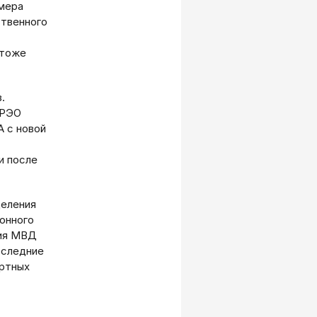
омера
ственного
 тоже
.
МРЭО
А с новой
и после
деления
онного
ния МВД
оследние
ортных