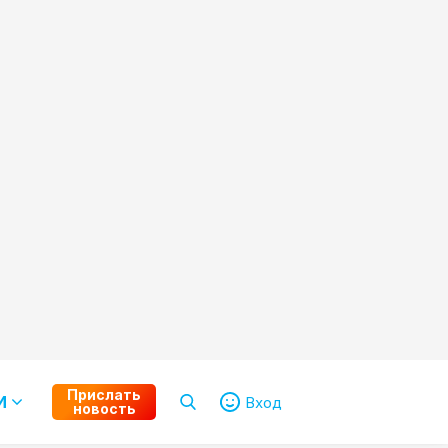
Прислать
И
Вход
новость