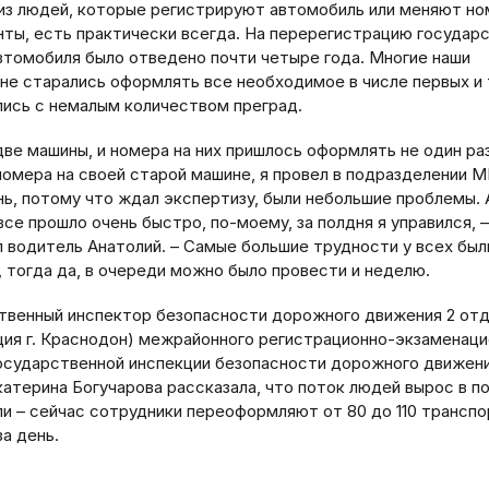
из людей, которые регистрируют автомобиль или меняют н
нты, есть практически всегда. На перерегистрацию государ
втомобиля было отведено почти четыре года. Многие наши
не старались оформлять все необходимое в числе первых и
лись с немалым количеством преград.
две машины, и номера на них пришлось оформлять не один раз
номера на своей старой машине, я провел в подразделении 
нь, потому что ждал экспертизу, были небольшие проблемы. 
се прошло очень быстро, по-­моему, за полдня я управился, –
л водитель Анатолий. – Самые большие трудности у всех был
, тогда да, в очереди можно было провести и неделю.
твенный инспектор бе­зопасности дорожного движения 2 от
ция г. Краснодон) межрайонного регистрационно-экзаменаци
осударственной инспекции безопасности дорожного движе
катерина Богучарова рассказала, что поток людей вырос в п
ли – сейчас сотрудники переоформляют от 80 до 110 трансп
за день.