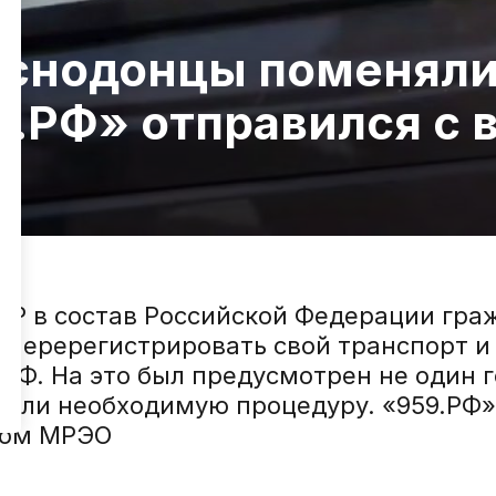
аснодонцы поменял
9.РФ» отправился с
НР в состав Российской Федерации гра
к перерегистрировать свой транспорт и
РФ. На это был предусмотрен не один го
шли необходимую процедуру. «959.РФ» 
ком МРЭО