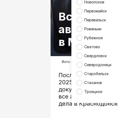
Новопсков
Первомайск
Все ли кр
Перевальск
авто? «95
Ровеньки
в МРЭО
Рубежное
Сватово
Свердловск
Фото:
МВД России по ЛНР
Северодонецк
Старобельск
После вхождения Л
2025 года дали сро
Стаханов
документы образца 
Троицкое
все автомобили про
дела в Краснодонс