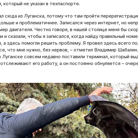
, который не указан в техпаспорте.
хал сюда из Луганска, потому что там пройти перерегистрац
дольше и проблематичнее. Записался через интернет, но неп
мер двигателя. Честно говоря, в нашей столице меня бы ско
и и сказали, чтобы я записался, когда найду правильный ном
, а здесь помогли решить проблему. Я провел здесь всего п
се, что мне нужно, без нервов, – отметил Владимир Шабалин
в Луганске совсем недавно поставили терминал, который вы
 отслеживают его работу, а он постоянно обнуляется – очер