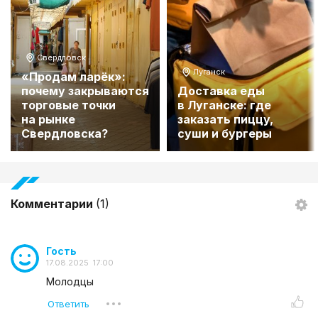
Свердловск
Луганск
«Продам ларёк»:
почему закрываются
Доставка еды
торговые точки
в Луганске: где
на рынке
заказать пиццу,
Свердловска?
суши и бургеры
Комментарии
(1)
Гость
17.08.2025 17:00
Молодцы