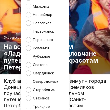
Марковка
Новоайдар
Новопсков
Первомайск
Свердловск
Перевальск
На веслах по заливам
Ровеньки
«Ладоги». Как свердловчане
Рубежное
путешествовали по красотам
Сватово
Петербурга
Свердловск
Клуб активного отдыха «Азимут» города
Северодонецк
Донецка пригласил наших земляков
Старобельск
поучаствовать в увлекательном
Стаханов
путешествии по красотам Санкт-
Петербурга и его окрестностям
Троицкое