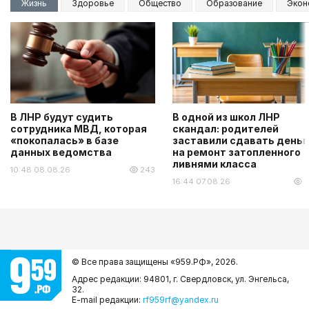
Жизнь
Здоровье
Общество
Образование
Экон
В ЛНР будут судить
В одной из школ ЛНР
сотрудника МВД, которая
скандал: родителей
«покопалась» в базе
заставили сдавать деньг
данных ведомства
на ремонт затопленного
ливнями класса
10:48 08.08.26
243
16:44 07.08.26
6
© Все права защищены «959.РФ»,
2026.
Адрес редакции: 94801, г. Свердловск, ул. Энгельса,
32.
E-mail редакции:
rf959rf@yandex.ru