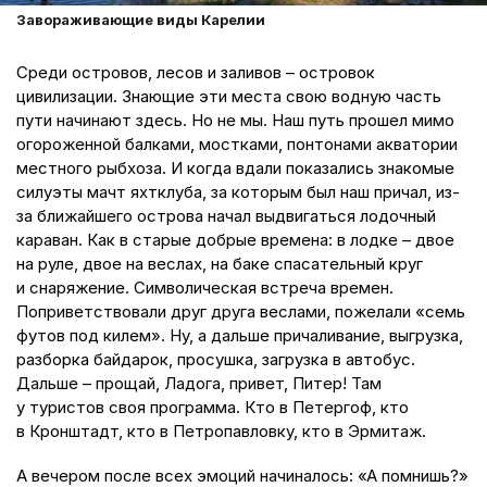
Завораживающие виды Карелии
Среди островов, лесов и заливов – островок
цивилизации. Знающие эти места свою водную часть
пути начинают здесь. Но не мы. Наш путь прошел мимо
огороженной балками, мостками, понтонами акватории
местного рыбхоза. И когда вдали показались знакомые
силуэты мачт яхтклуба, за которым был наш причал, из-
за ближайшего острова начал выдвигаться лодочный
караван. Как в старые добрые времена: в лодке – двое
на руле, двое на веслах, на баке спасательный круг
и снаряжение. Символическая встреча времен.
Поприветствовали друг друга веслами, пожелали «семь
футов под килем». Ну, а дальше причаливание, выгрузка,
разборка байдарок, просушка, загрузка в автобус.
Дальше – прощай, Ладога, привет, Питер! Там
у туристов своя программа. Кто в Петергоф, кто
в Кронштадт, кто в Петропавловку, кто в Эрмитаж.
А вечером после всех эмоций начиналось: «А помнишь?»