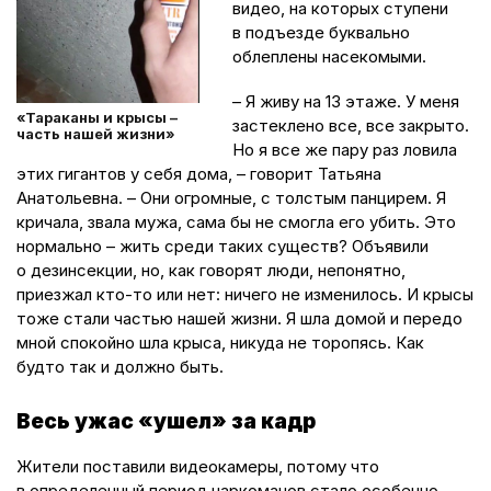
видео, на которых ступени
в подъезде буквально
облеплены насекомыми.
– Я живу на 13 этаже. У меня
«Тараканы и крысы –
застеклено все, все закрыто.
часть нашей жизни»
Но я все же пару раз ловила
этих гигантов у себя дома, – говорит Татьяна
Анатольевна. – Они огромные, с толстым панцирем. Я
кричала, звала мужа, сама бы не смогла его убить. Это
нормально – жить среди таких существ? Объявили
о дезинсекции, но, как говорят люди, непонятно,
приезжал кто­-то или нет: ничего не изменилось. И крысы
тоже стали частью нашей жизни. Я шла домой и передо
мной спокойно шла крыса, никуда не торопясь. Как
будто так и должно быть.
Весь ужас «ушел» за кадр
Жители поставили видеокамеры, потому что
в определенный период наркоманов стало особенно