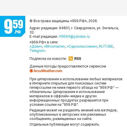
© Все права защищены «959.РФ»,
2026.
Адрес редакции: 94801, г. Свердловск, ул. Энгельса,
32.
E-mail редакции:
rf959rf@yandex.ru
«959.РФ» в сети:
«Дзен»
,
«ВКонтакте»
,
«Одноклассники»
,
RUTUBE
,
Telegram
.
Подписка на новости:
RSS
Данные погоды предоставляются сервисом
При цитировании и использовании любых материалов
в Интернете открытые для поисковых систем
гиперссылки не ниже первого абзаца на "959.РФ" —
обязательны. Цитирование и использование
материалов в оффлайн-медиа и других
информационных продуктах разрешается при
условии ссылки на "959.РФ".
Редакция может не разделять мнений или взглядов,
опубликованных в авторских или рекламных
сообщениях, размещенных на сайте.
Отдельные публикации могут содержать