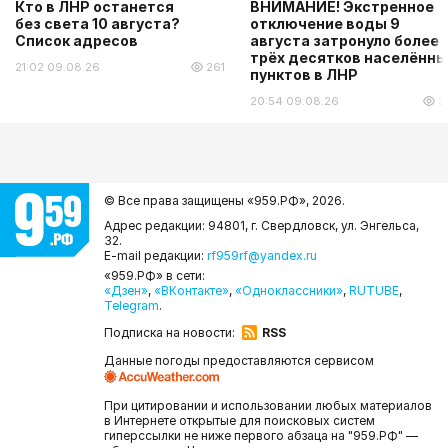
Кто в ЛНР останется
ВНИМАНИЕ! Экстренное
без света 10 августа?
отключение воды 9
Список адресов
августа затронуло более
трёх десятков населённы
21:02 09.08.26
261
пунктов в ЛНР
20:54 09.08.26
3
© Все права защищены «959.РФ»,
2026.
Адрес редакции: 94801, г. Свердловск, ул. Энгельса,
32.
E-mail редакции:
rf959rf@yandex.ru
«959.РФ» в сети:
«Дзен»
,
«ВКонтакте»
,
«Одноклассники»
,
RUTUBE
,
Telegram
.
Подписка на новости:
RSS
Данные погоды предоставляются сервисом
При цитировании и использовании любых материалов
в Интернете открытые для поисковых систем
гиперссылки не ниже первого абзаца на "959.РФ" —