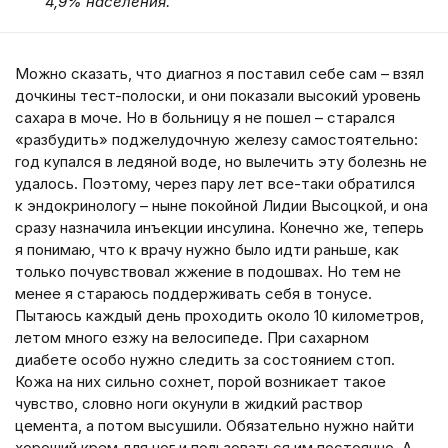
4,9% населения.
Можно сказать, что диагноз я поставил себе сам – взял
дочкины тест-полоски, и они показали высокий уровень
сахара в моче. Но в больницу я не пошел – старался
«разбудить» поджелудочную железу самостоятельно:
год купался в ледяной воде, но вылечить эту болезнь не
удалось. Поэтому, через пару лет все-таки обратился
к эндокринологу – ныне покойной Лидии Высоцкой, и она
сразу назначила инъекции инсулина. Конечно же, теперь
я понимаю, что к врачу нужно было идти раньше, как
только почувствовал жжение в подошвах. Но тем не
менее я стараюсь поддерживать себя в тонусе.
Пытаюсь каждый день проходить около 10 километров,
летом много езжу на велосипеде. При сахарном
диабете особо нужно следить за состоянием стоп.
Кожа на них сильно сохнет, порой возникает такое
чувство, словно ноги окунули в жидкий раствор
цемента, а потом высушили. Обязательно нужно найти
хороший крем для ног и пользоваться им постоянно. А