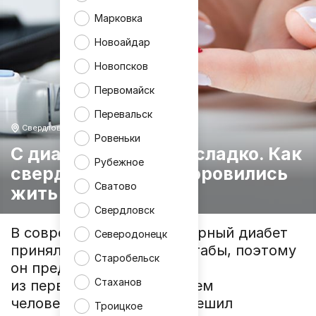
Марковка
Новоайдар
Новопсков
Первомайск
Перевальск
Свердловск
Ровеньки
С диабетом жить несладко. Как
Рубежное
свердловчане приноровились
Сватово
жить с болезнью?
Свердловск
В современном мире сахарный диабет
Северодонецк
принял глобальные масштабы, поэтому
Старобельск
он представляет одну
Стаханов
из первостепенных проблем
человечества. «959.РФ» решил
Троицкое