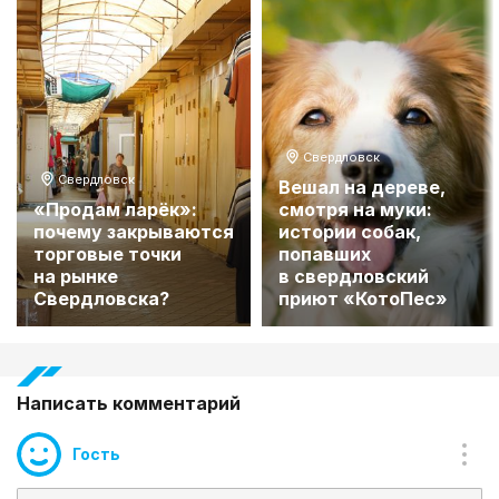
Свердловск
Свердловск
Вешал на дереве,
«Продам ларёк»:
смотря на муки:
почему закрываются
истории собак,
торговые точки
попавших
на рынке
в свердловский
Свердловска?
приют «КотоПес»
Написать комментарий
Гость