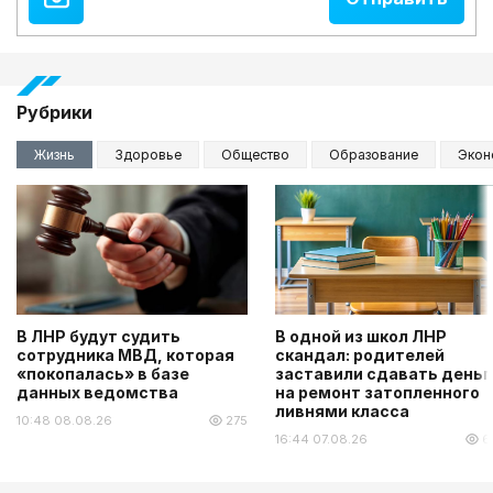
Рубрики
Жизнь
Здоровье
Общество
Образование
Экон
В ЛНР будут судить
В одной из школ ЛНР
сотрудника МВД, которая
скандал: родителей
«покопалась» в базе
заставили сдавать деньг
данных ведомства
на ремонт затопленного
ливнями класса
10:48 08.08.26
275
16:44 07.08.26
6