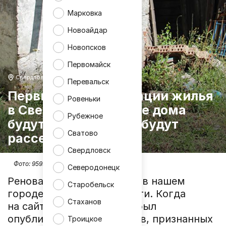
Марковка
Новоайдар
Новопсков
Первомайск
Свердловск
Перевальск
Первые шаги реновации жилья
Ровеньки
в Свердловске: какие дома
Рубежное
будут сносить и как будут
Сватово
расселять жильцов
Свердловск
Фото:
959.РФ
Северодонецк
Реновация ветхого жилья в нашем
Старобельск
городе делает первые шаги. Когда
Стаханов
на сайте администрации был
опубликован список домов, признанных
Троицкое