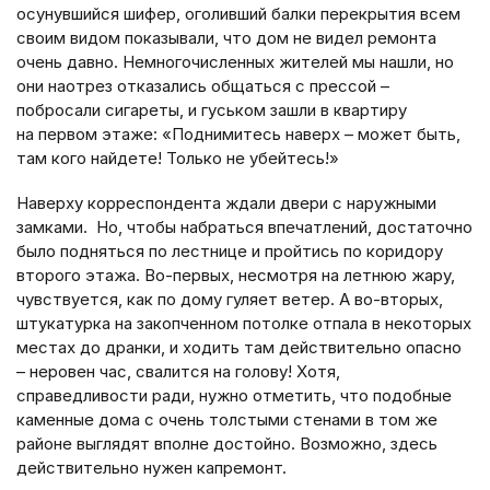
осунувшийся шифер, оголивший балки перекрытия всем
своим видом показывали, что дом не видел ремонта
очень давно. Немногочисленных жителей мы нашли, но
они наотрез отказались общаться с прессой –
побросали сигареты, и гуськом зашли в квартиру
на первом этаже: «Поднимитесь наверх – может быть,
там кого найдете! Только не убейтесь!»
Наверху корреспондента ждали двери с наружными
замками. Но, чтобы набраться впечатлений, достаточно
было подняться по лестнице и пройтись по коридору
второго этажа. Во-первых, несмотря на летнюю жару,
чувствуется, как по дому гуляет ветер. А во-вторых,
штукатурка на закопченном потолке отпала в некоторых
местах до дранки, и ходить там действительно опасно
– неровен час, свалится на голову! Хотя,
справедливости ради, нужно отметить, что подобные
каменные дома с очень толстыми стенами в том же
районе выглядят вполне достойно. Возможно, здесь
действительно нужен капремонт.