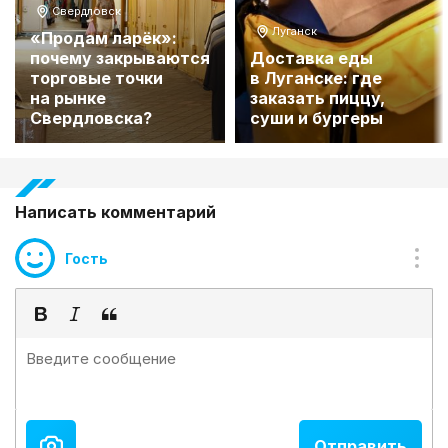
Свердловск
Луганск
«Продам ларёк»:
почему закрываются
Доставка еды
торговые точки
в Луганске: где
на рынке
заказать пиццу,
Свердловска?
суши и бургеры
Написать комментарий
Гость