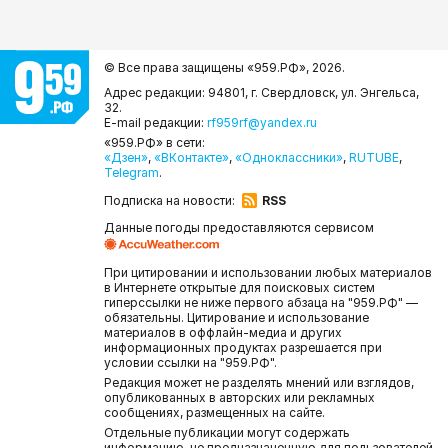
© Все права защищены «959.РФ»,
2026.
Адрес редакции: 94801, г. Свердловск, ул. Энгельса,
32.
E-mail редакции:
rf959rf@yandex.ru
«959.РФ» в сети:
«Дзен»
,
«ВКонтакте»
,
«Одноклассники»
,
RUTUBE
,
Telegram
.
Подписка на новости:
RSS
Данные погоды предоставляются сервисом
При цитировании и использовании любых материалов
в Интернете открытые для поисковых систем
гиперссылки не ниже первого абзаца на "959.РФ" —
обязательны. Цитирование и использование
материалов в оффлайн-медиа и других
информационных продуктах разрешается при
условии ссылки на "959.РФ".
Редакция может не разделять мнений или взглядов,
опубликованных в авторских или рекламных
сообщениях, размещенных на сайте.
Отдельные публикации могут содержать
информацию, не предназначенную для пользователей