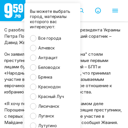
Вы можете выбрать
город, материалы
которого вас
интересуют:
С разоблачениями против бывшего президента Украины
Петра Порошенко выступил его бывший соратник –
Все города
Давид Жвания.
Алчевск
Он заявил, что во главе "Евромайндана" стояли
Антрацит
преступные группировки, возглавляемые первыми
лицами будущих политических партий – БПП и
Беловодск
«Народный фронт». Также упомянул, что принимал
Брянка
участие в даче крупных взяток так называемым
еврочиновникам – в замен на лояльное отношение к
Краснодон
избранию Порошенко главой государства.
Красный Луч
«Я хочу поведать, кем является на самом деле
Лисичанск
Порошенко и его команда. Это настоящие преступники,
с первых дней принимавшие активное участие в
Луганск
Майдане с целью захвата власти», - сообщил Жвания.
Лутугино