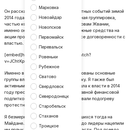
Марковка
Он рассказал, что после всем известных событий зимой
2014 года власть захватила преступная группировка,
Новоайдар
частью которой он сам и был. По словам Жвании,
Новопсков
именно она выделяла немалые денежные средства на
акции протестов и сводила на нет все договоренности с
Первомайск
властью.
Перевальск
[embed]https://www.youtube.com/watch?
Ровеньки
v=JChtKpaulOs[/embed]
Рубежное
Именно в тот период были сформированы основные
Сватово
группы влияния на нынешнюю политику. Я также был
активным членом ОПГ, которая пришла к власти в 2014
Свердловск
году преступным путем. Мы были главной финансовой
Северодонецк
подпиткой Майдана, мы способствовали подогреву
протестных настроений в СМИ.
Старобельск
Стаханов
Я безмерно уважаю людей, находившихся тогда на
Майдане. Они не виноваты, что псевдо лидеры нацепили
Троицкое
им ярлык массовки для прихода к власти. Под псевдо