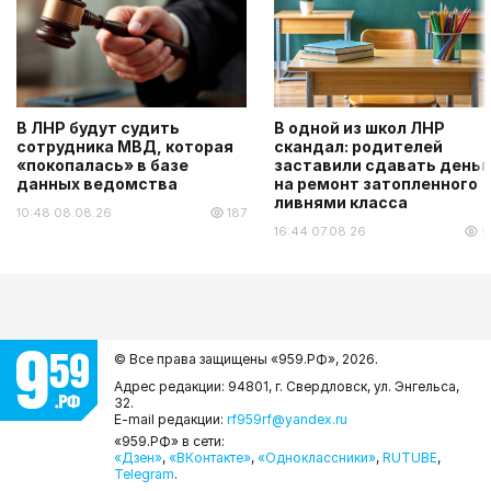
В ЛНР будут судить
В одной из школ ЛНР
сотрудника МВД, которая
скандал: родителей
«покопалась» в базе
заставили сдавать деньг
данных ведомства
на ремонт затопленного
ливнями класса
10:48 08.08.26
187
16:44 07.08.26
5
© Все права защищены «959.РФ»,
2026.
Адрес редакции: 94801, г. Свердловск, ул. Энгельса,
32.
E-mail редакции:
rf959rf@yandex.ru
«959.РФ» в сети:
«Дзен»
,
«ВКонтакте»
,
«Одноклассники»
,
RUTUBE
,
Telegram
.